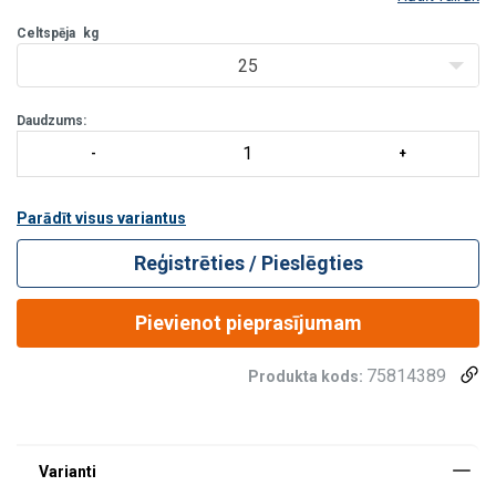
piemērota personīgajam un nelielam aprīkojumam, kā arī
klēpjdatoram un pusdienu kastei.
Celtspēja
kg
25
Daudzums:
Parādīt visus variantus
Reģistrēties / Pieslēgties
Pievienot pieprasījumam
75814389
Produkta kods: