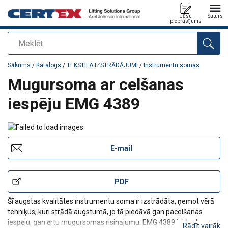
Jūsu
Saturs
pieprasījums
Meklēt
Pievienots jūsu pasūtījumam
Sākums
/
Katalogs
/
TEKSTILA IZSTRĀDĀJUMI
/
Instrumentu somas
Mugursoma ar celšanas
iespēju EMG 4389
E-mail
PDF
Šī augstas kvalitātes instrumentu soma ir izstrādāta, ņemot vērā
tehniķus, kuri strādā augstumā, jo tā piedāvā gan pacelšanas
iespēju, gan ērtu mugursomas risinājumu. EMG 4389 ir ideāli
Rādīt vairāk