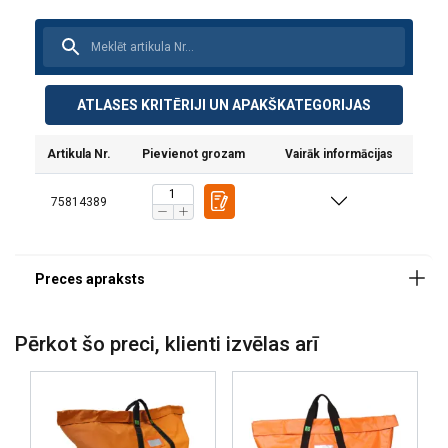
Materiāls:
Marķējums:
Standarts:
ATLASES KRITĒRIJI UN APAKŠKATEGORIJAS
Artikula Nr.
Pievienot grozam
Vairāk informācijas
75814389
Pērkot šo preci, klienti izvēlas arī