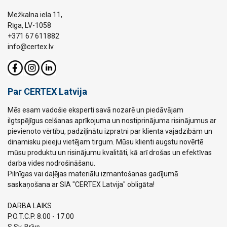
Mežkalna iela 11,
Rīga, LV-1058
+371 67 611882
info@certex.lv
Par CERTEX Latvija
Mēs esam vadošie eksperti savā nozarē un piedāvājam
ilgtspējīgus celšanas aprīkojuma un nostiprinājuma risinājumus ar
pievienoto vērtību, padziļinātu izpratni par klienta vajadzībām un
dinamisku pieeju vietējam tirgum. Mūsu klienti augstu novērtē
mūsu produktu un risinājumu kvalitāti, kā arī drošas un efektīvas
darba vides nodrošināšanu.
Pilnīgas vai daļējas materiālu izmantošanas gadījumā
saskaņošana ar SIA "CERTEX Latvija" obligāta!
DARBA LAIKS
P.O.T.C.P. 8.00 - 17.00
S.Sv. Brīvs