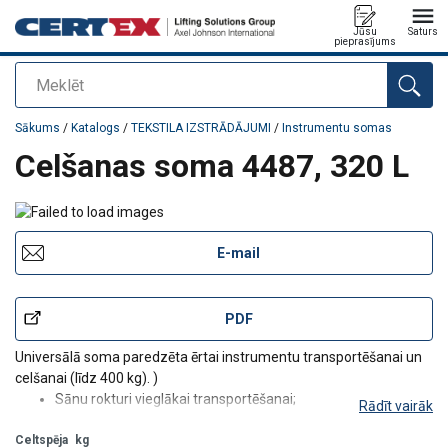
Jūsu
Saturs
pieprasījums
Meklēt
Pievienots jūsu pasūtījumam
Sākums
/
Katalogs
/
TEKSTILA IZSTRĀDĀJUMI
/
Instrumentu somas
Celšanas soma 4487, 320 L
E-mail
PDF
Universālā soma paredzēta ērtai instrumentu transportēšanai un
celšanai (līdz 400 kg). )
Sānu rokturi vieglākai transportēšanai;
Rādīt vairāk
Nomaināma apakšdaļa;
Celtspēja
Efektīva aizvēršana ar dubulto Velcro metodi.
kg