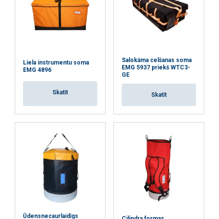
ATTEIKTIES NO VISIEM
RĀDĪT DETAĻAS
Salokāma celšanas soma
Liela instrumentu soma
EMG 5937 priekš WTC3-
EMG 4896
GE
Skatīt
Skatīt
Ūdensnecaurlaidīgs
Cilindra formas