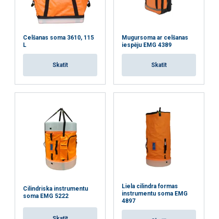
Celšanas soma 3610, 115
Mugursoma ar celšanas
L
iespēju EMG 4389
Skatīt
Skatīt
Šajā tīmekļa vietnē tiek
Liela cilindra formas
Cilindriska instrumentu
instrumentu soma EMG
soma EMG 5222
izmantoti sīkfaili
4897
LATVIAN
Mēs izmantojam sīkfailus, lai
ENGLISH TRANSLATION
Skatīt