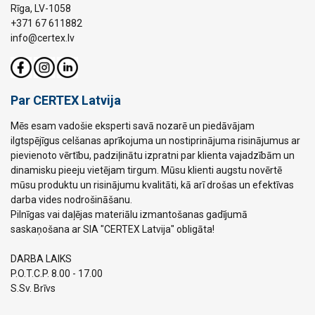
Rīga, LV-1058
+371 67 611882
info@certex.lv
Par CERTEX Latvija
Mēs esam vadošie eksperti savā nozarē un piedāvājam
ilgtspējīgus celšanas aprīkojuma un nostiprinājuma risinājumus ar
pievienoto vērtību, padziļinātu izpratni par klienta vajadzībām un
dinamisku pieeju vietējam tirgum. Mūsu klienti augstu novērtē
mūsu produktu un risinājumu kvalitāti, kā arī drošas un efektīvas
darba vides nodrošināšanu.
Pilnīgas vai daļējas materiālu izmantošanas gadījumā
saskaņošana ar SIA "CERTEX Latvija" obligāta!
DARBA LAIKS
P.O.T.C.P. 8.00 - 17.00
S.Sv. Brīvs