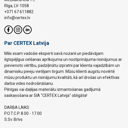
Rīga, LV-1058
+371 67 611882
info@certex.lv
Par CERTEX Latvija
Mēs esam vadošie eksperti savā nozarē un piedāvājam
ilgtspējīgus celšanas aprīkojuma un nostiprinājuma risinājumus ar
pievienoto vērtību, padziļinātu izpratni par klienta vajadzībām un
dinamisku pieeju vietējam tirgum. Mūsu klienti augstu novērtē
mūsu produktu un risinājumu kvalitāti, kā arī drošas un efektīvas
darba vides nodrošināšanu.
Pilnīgas vai daļējas materiālu izmantošanas gadījumā
saskaņošana ar SIA "CERTEX Latvija" obligāta!
DARBA LAIKS
P.O.T.C.P. 8.00 - 17.00
S.Sv. Brīvs