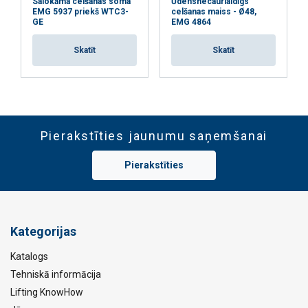
Salokāma celšanas soma
Ūdensnecaurlaidīgs
EMG 5937 priekš WTC3-
celšanas maiss - Ø48,
GE
EMG 4864
Skatīt
Skatīt
Pierakstīties jaunumu saņemšanai
Pierakstīties
Kategorijas
Katalogs
Tehniskā informācija
Lifting KnowHow