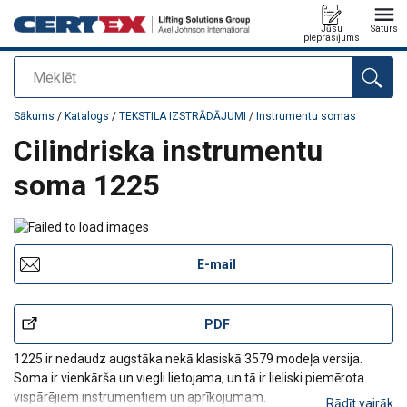
Jūsu
Saturs
pieprasījums
Meklēt
Pievienots jūsu pasūtījumam
Sākums
/
Katalogs
/
TEKSTILA IZSTRĀDĀJUMI
/
Instrumentu somas
Cilindriska instrumentu
soma 1225
E-mail
PDF
1225 ir nedaudz augstāka nekā klasiskā 3579 modeļa versija.
Soma ir vienkārša un viegli lietojama, un tā ir lieliski piemērota
vispārējiem instrumentiem un aprīkojumam.
Rādīt vairāk