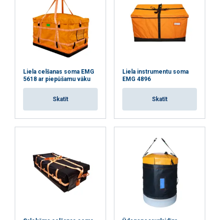
ATTEIKTIES NO VISIEM
RĀDĪT DETAĻAS
Liela celšanas soma EMG
Liela instrumentu soma
5618 ar piepūšamu vāku
EMG 4896
Skatīt
Skatīt