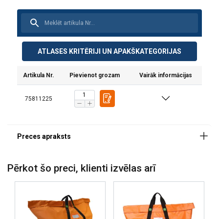
Materiāls:
Marķējums:
Standarts:
ATLASES KRITĒRIJI UN APAKŠKATEGORIJAS
Artikula Nr.
Pievienot grozam
Vairāk informācijas
75811225
Pērkot šo preci, klienti izvēlas arī