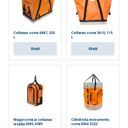
Celšanas soma 4487, 320
Celšanas soma 3610, 115
L
L
Skatīt
Skatīt
Šajā tīmekļa vietnē tiek
izmantoti sīkfaili
LATVIAN
Mugursoma ar celšanas
Cilindriska instrumentu
iespēju EMG 4389
soma EMG 5222
Mēs izmantojam sīkfailus, lai