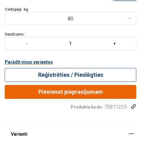
Celtspēja - 80 kg
Celtspēja
kg
80
Daudzums:
Parādīt visus variantus
Reģistrēties / Pieslēgties
Pievienot pieprasījumam
75811225
Produkta kods: