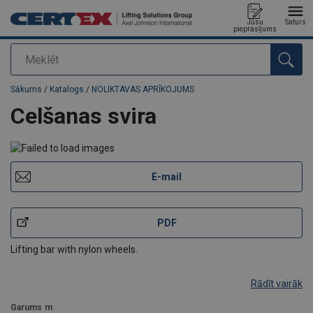
Jūsu
Saturs
pieprasījums
Meklēt
Pievienots jūsu pasūtījumam
Sākums
/
Katalogs
/
NOLIKTAVAS APRĪKOJUMS
Celšanas svira
E-mail
PDF
Lifting bar with nylon wheels.
Rādīt vairāk
Garums
m