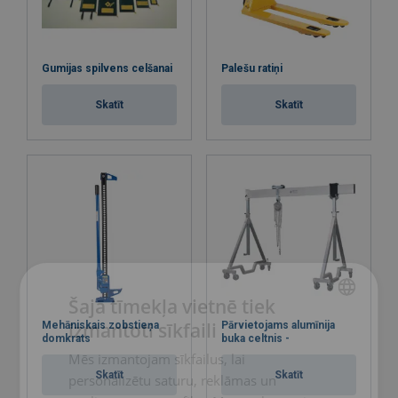
Gumijas spilvens celšanai
Palešu ratiņi
Skatīt
Skatīt
Šajā tīmekļa vietnē tiek
izmantoti sīkfaili
Mehāniskais zobstieņa
Pārvietojams alumīnija
LATVIAN
domkrats
buka celtnis -
Mēs izmantojam sīkfailus, lai
ENGLISH TRANSLATION
Skatīt
Skatīt
personalizētu saturu, reklāmas un