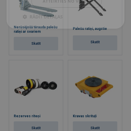
ATTEIKTIES NO VISIEM
RĀDĪT DETAĻAS
Nerūsējošā tērauda palešu
Palešu ratiņi, augstie
ratiņi ar svariem
Skatīt
Skatīt
Rezerves riteņi
Kravas skrituļi
Skatīt
Skatīt