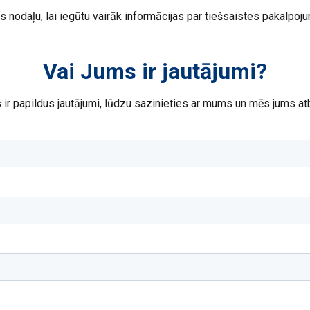
 vietnē tiek izmantoti sīkfaili
as nodaļu, lai iegūtu vairāk informācijas par tiešsaistes pakalp
kfailus, lai personalizētu saturu, reklāmas un analizētu mūsu tra
ciju par to, kā jūs lietojat mūsu vietni ar mūsu reklāmas un anal
ot ar citu informāciju, ko esat viņiem sniedzis vai ko viņi ir apko
Vai Jums ir jautājumi?
s.
Privātuma politika
ir papildus jautājumi, lūdzu sazinieties ar mums un mēs jums at
Veiktspējas
Mērķa
Funkcionalitātes
AS
ATTEIKTIES NO VISIEM
PIEK