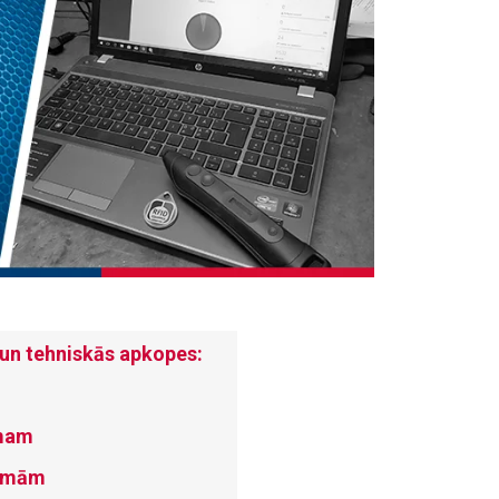
un tehniskās apkopes:
umam
tēmām