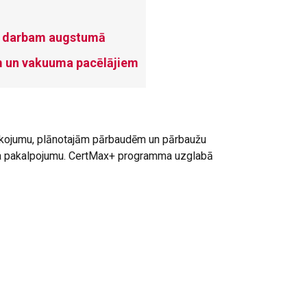
m darbam augstumā
m un vakuuma pacēlājiem
rīkojumu, plānotajām pārbaudēm un pārbaužu
isa pakalpojumu. CertMax+ programma uzglabā