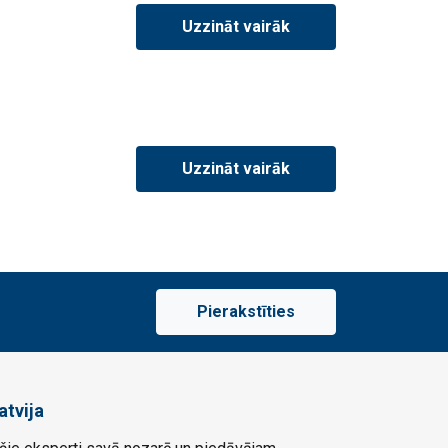
Uzzināt vairāk
Uzzināt vairāk
Pierakstīties
atvija