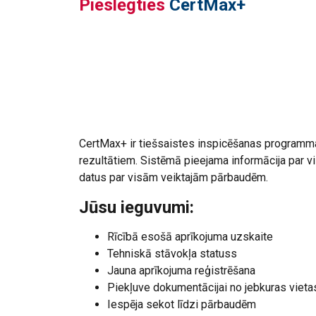
Pieslēgties
CertMax+
CertMax+ ir tiešsaistes inspicēšanas programma
rezultātiem. Sistēmā pieejama informācija par 
datus par visām veiktajām pārbaudēm.
Jūsu ieguvumi:
Rīcībā esošā aprīkojuma uzskaite
Tehniskā stāvokļa statuss
Jauna aprīkojuma reģistrēšana
Piekļuve dokumentācijai no jebkuras viet
Iespēja sekot līdzi pārbaudēm