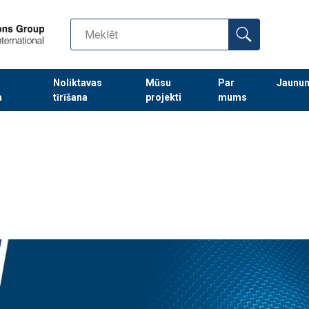
Noliktavas
Mūsu
Par
Jaunu
a
tīrīšana
projekti
mums
Turpināt meklēt preces