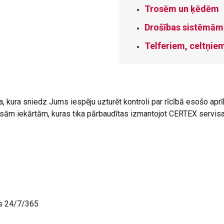
Trosēm un ķēdēm
Drošības sistēmā
Telferiem, celtņie
, kura sniedz Jums iespēju uzturēt kontroli par rīcībā esošo ap
visām iekārtām, kuras tika pārbaudītas izmantojot CERTEX serv
as 24/7/365