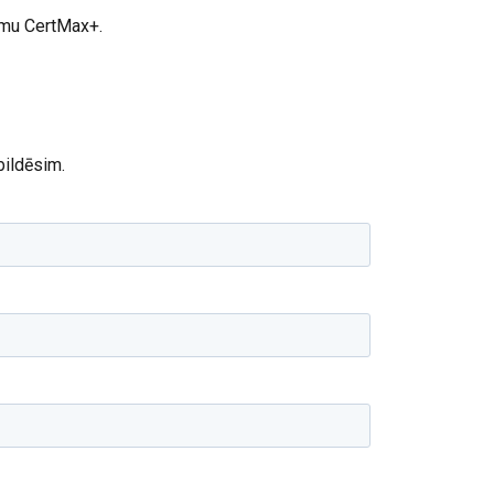
ojumu CertMax+.
fiku. Mēs arī
LATVIAN
ītikas partneriem,
ENGLISH TRANSLATION
pojuši, izmantojot
bildēsim.
Neklasificētie
RIST VISIEM