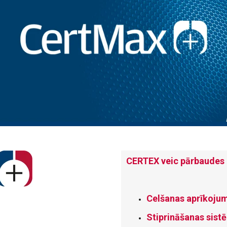
CERTEX veic pārbaudes 
Celšanas aprīkoj
Stiprināšanas sis