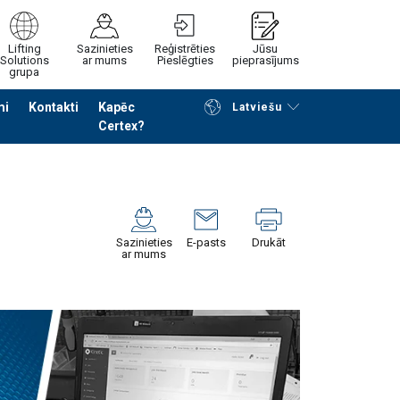
Lifting
Sazinieties
Reģistrēties
Jūsu
Solutions
ar mums
Pieslēgties
pieprasījums
grupa
mi
Kontakti
Kapēc
Latviešu
Certex?
Noformēt piedāvājuma pieprasījumu
Sazinieties
E-pasts
Drukāt
ar mums