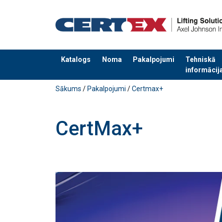
Katalogs
Noma
Pakalpojumi
Tehniskā
informācij
Pievienots jūsu pasūtījumam
Sākums
/
Pakalpojumi
/
Certmax+
CertMax+