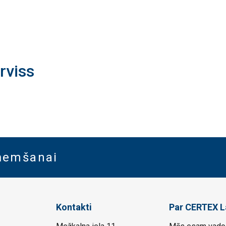
rviss
aņemšanai
Kontakti
Par CERTEX L