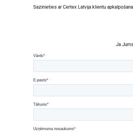
Šajā tīmekļa
Sazinieties ar Certex Latvija klientu apkalpošan
Mēs izmantojam sī
kopīgojam informā
kuri to var apvien
jūsu pakalpojumu
Ja Jums 
Strikti
nepieciešamie
RĀDĪT DETAĻ