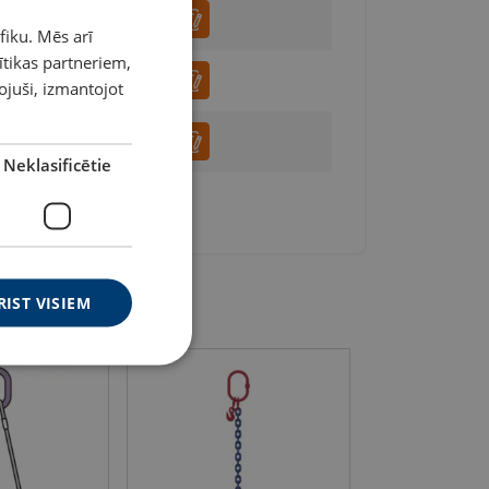
fiku. Mēs arī
LATVIAN
ītikas partneriem,
ENGLISH TRANSLATION
pojuši, izmantojot
Neklasificētie
RIST VISIEM