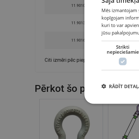
Šajā tīmekļa
11.9010KLX281
Mēs izmantojam sī
kopīgojam informā
11.9013KLX281
kuri to var apvien
jūsu pakalpojumu
11.9016KLX281
Strikti
nepieciešamie
Citi izmēri pēc pieprasījuma.
Pērkot šo preci, klienti 
RĀDĪT DETAĻ