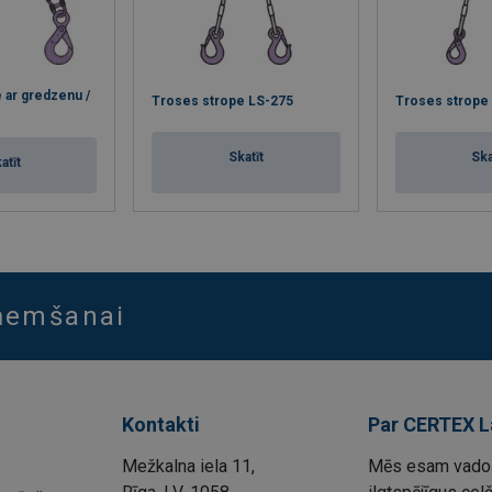
 ar gredzenu /
Troses strope LS-275
Troses strope
Skatīt
Ska
atīt
aņemšanai
Kontakti
Par CERTEX L
Mežkalna iela 11,
Mēs esam vadoš