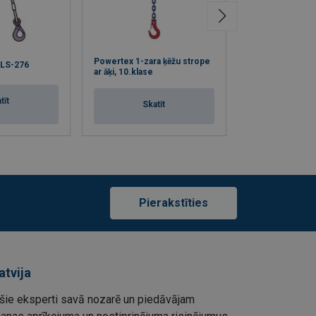
POWERTEX 1-zar
Powertex 1-zara ķēžu strope
 LS-276
strope ar drošība
ar āķi, 10.klase
10.klase
tīt
Skatīt
Skat
Pierakstīties
atvija
ie eksperti savā nozarē un piedāvājam