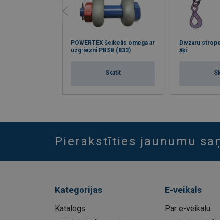
POWERTEX šeikelis omega ar
Divzaru strope
uzgriezni PBSB (833)
āķi
Skatīt
Sk
Pierakstīties jaunumu s
Kategorijas
E-veikals
Katalogs
Par e-veikalu