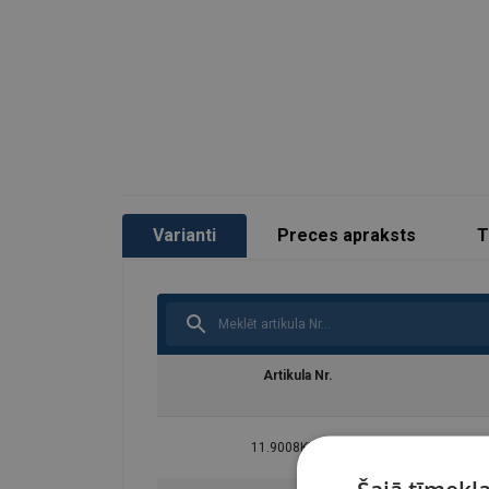
19
14,00
11,
20
16,00
12,
22
19,00
15,
26
26,50
21,
32
40,00
31,
Factor (K
)
1
0,
L
Ja vairākzaru strope tiek
Varianti
Preces apraksts
T
Artikula Nr.
11.9008KLX281