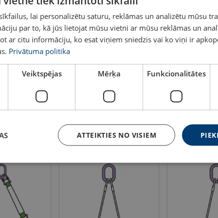
 vietnē tiek izmantoti sīkfaili
CSX-281-10
10
4,48
kfailus, lai personalizētu saturu, reklāmas un analizētu mūsu tra
ciju par to, kā jūs lietojat mūsu vietni ar mūsu reklāmas un anal
CSX-281-13
13
7,6
ot ar citu informāciju, ko esat viņiem sniedzis vai ko viņi ir apko
s.
Privātuma politika
CSX-281-16
16
11,2
Veiktspējas
Mērķa
Funkcionalitātes
izvēlas arī
AS
ATTEIKTIES NO VISIEM
PIEK