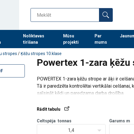
Noliktavas
Mūsu
Par
Jaunu
a
tīrīšana
projekti
mums
Turpināt meklēt preces
u stropes
/
Ķēžu stropes 10.klase
Powertex 1-zara ķēžu s
DF
POWERTEX 1-zara ķēžu strope ar āķi ir celšanas
Tā ir paredzēta kontrolētai vertikālai celšanai
saīsināt ķēdi un paredzama darba drošība.
Standarta komplektācijā ietilpst galvenais gre
Rādīt tabulu
Celtspēja
tonnas
Garums
m
1,4