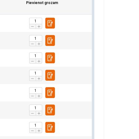
Pievienot grozam
2,12
2,80
2,24
5,60
2,80
3,80
3,00
7,60
3,75
5,00
4,00
10,00
6,00
8,00
6,30
16,00
10,00
13,40
10,60
26,80
15,00
20,00
16,00
40,00
21,20
28,00
22,40
56,00
24,00
32,00
25,60
64,00
28,00
38,00
30,00
76,00
40,00
53,00
42,50
106,00
60,00
80,00
64,00
160,00
1,5
2
1,6
4
fiku. Mēs arī
LATVIAN
ītikas partneriem,
ENGLISH TRANSLATION
pojuši, izmantojot