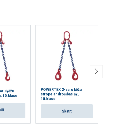
POWERTEX 2-zaru ķēžu
ru ķēžu
POWERTEX 2-zar
strope ar drošības āķi,
, 10.klase
strope MC-2 ar ā
10.klase
tīt
Skat
Skatīt