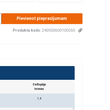
Pievienot pieprasījumam
Produkta kods:
240500600100260
strope
Cilpa
Celtspēja
tonnas
1,4
45°−60°
Taisni
Cilpa
U-veidā