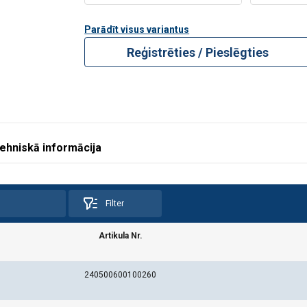
Parādīt visus variantus
Reģistrēties / Pieslēgties
ehniskā informācija
Filter
strope
2-zaru strope
3-4-zaru 
Artikula Nr.
240500600100260
pa
U- veidā
0°−45°
45°−60°
0°−45°