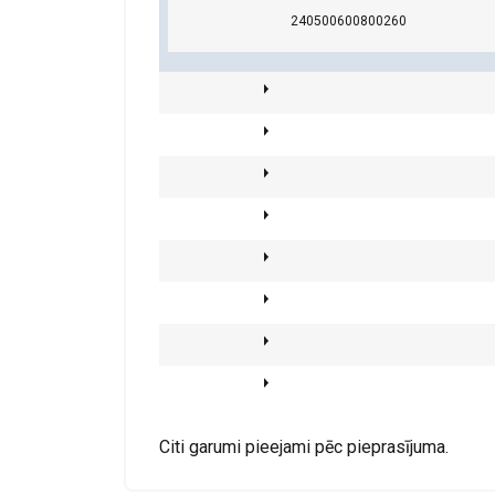
Pārklājums:
240500600800260
Standarts:
Strikti
nepieciešamie
(+25 % WLL)
Drošības koeficients:
Klase:
RĀDĪT DETAĻ
Citi garumi pieejami pēc pieprasījuma.