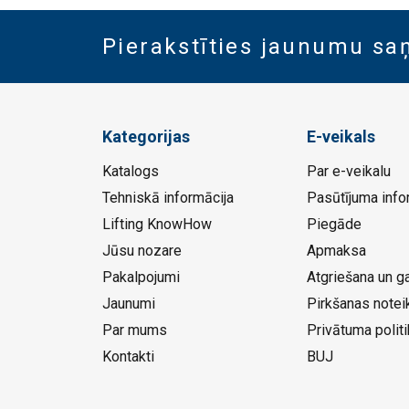
Pierakstīties jaunumu s
Kategorijas
E-veikals
Katalogs
Par e-veikalu
Tehniskā informācija
Pasūtījuma info
Lifting KnowHow
Piegāde
Jūsu nozare
Apmaksa
Pakalpojumi
Atgriešana un ga
Jaunumi
Pirkšanas notei
Par mums
Privātuma politi
Kontakti
BUJ