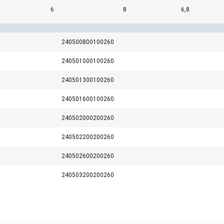
6
8
6,8
Veiktspējas
Mērķa
Funkcionalitātes
240500800100260
240501000100260
AS
ATTEIKTIES NO VISIEM
PIEK
240501300100260
240501600100260
240502000200260
240502200200260
240502600200260
240503200200260