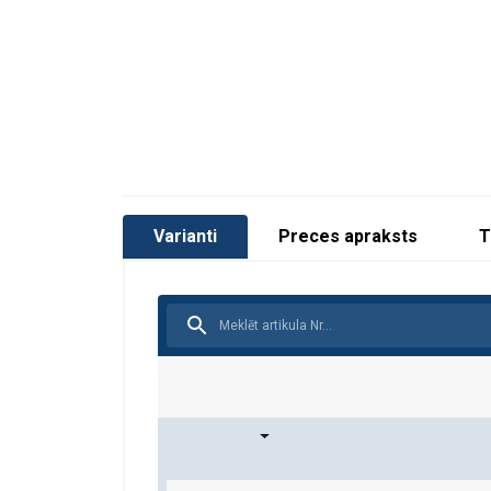
Varianti
Preces apraksts
T
1-zaru 
Ķēdes ø (mm)
Taisni
Cil