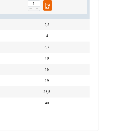
Neklasificētie
2,5
4
RIST VISIEM
6,7
10
16
19
26,5
40