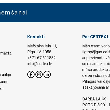
aņemšanai
Kontakti
Par CERTEX L
Mežkalna iela 11,
Mēs esam vadoš
Rīga, LV-1058
ilgtspējīgus cel
rmācija
+371 67 611882
ar pievienoto vē
info@certex.lv
un dinamisku pie
mūsu produktu un
rantija
darba vides nod
Pilnīgas vai da
kumi
saskaņošana ar 
ka
DARBA LAIKS
P.O.T.C.P. 8.00 -