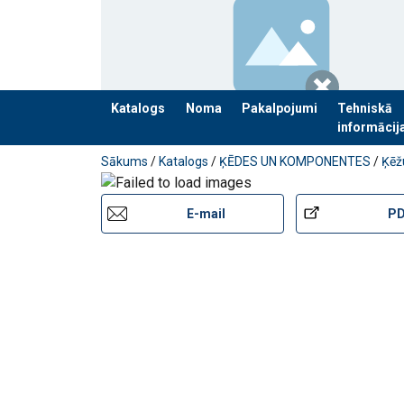
Katalogs
Noma
Pakalpojumi
Tehniskā
informācij
Pievienots jūsu pasūtījumam
Sākums
/
Katalogs
/
ĶĒDES UN KOMPONENTES
/
Ķēž
E-mail
P