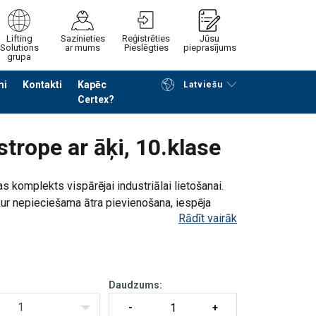
Lifting
Sazinieties
Reģistrēties
Jūsu
Solutions
ar mums
Pieslēgties
pieprasījums
grupa
mi
Kontakti
Kapēc
Latviešu
Certex?
Noformēt piedāvājuma pieprasījumu
trope ar āķi, 10.klase
 komplekts vispārējai industriālai lietošanai.
, kur nepieciešama ātra pievienošana, iespēja
Rādīt vairāk
dzens, 10. klases ķē
Daudzums:
1