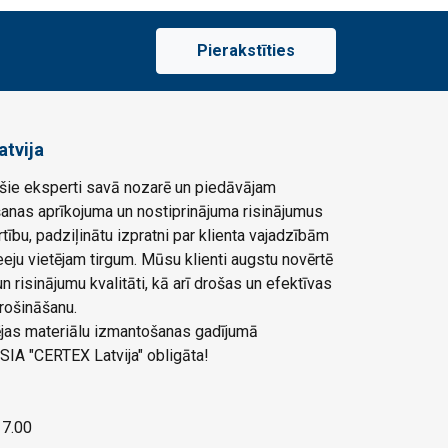
Pierakstīties
atvija
ie eksperti savā nozarē un piedāvājam
šanas aprīkojuma un nostiprinājuma risinājumus
rtību, padziļinātu izpratni par klienta vajadzībām
eju vietējam tirgum. Mūsu klienti augstu novērtē
 risinājumu kvalitāti, kā arī drošas un efektīvas
rošināšanu.
ļējas materiālu izmantošanas gadījumā
SIA "CERTEX Latvija" obligāta!
 17.00