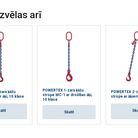
izvēlas arī
POWERTEX 1-zara ķēžu
ara ķēžu
POWERTEX 2-za
strope MC-1 ar drošības āķi,
 āķi, 10.klase
strope ar āķiem
10.klase
atīt
Ska
Skatīt