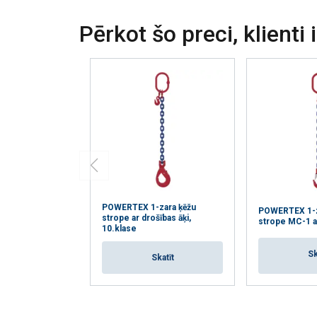
Pērkot šo preci, klienti 
POWERTEX 1-zara ķēžu
POWERTEX 1-z
strope ar drošības āķi,
strope MC-1 ar
10.klase
Sk
Skatīt