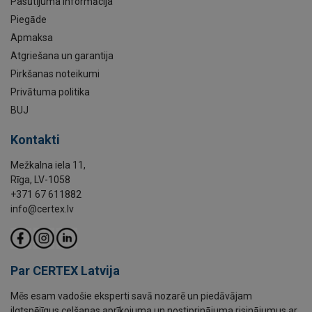
Pasūtījuma informācija
Piegāde
Apmaksa
Atgriešana un garantija
Pirkšanas noteikumi
Privātuma politika
BUJ
Kontakti
Mežkalna iela 11,
Rīga, LV-1058
+371 67 611882
info@certex.lv
Par CERTEX Latvija
Mēs esam vadošie eksperti savā nozarē un piedāvājam
ilgtspējīgus celšanas aprīkojuma un nostiprinājuma risinājumus ar