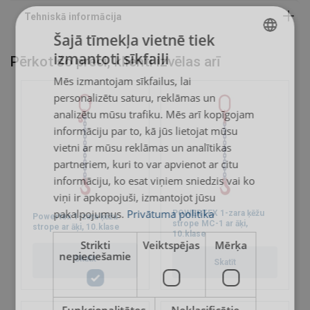
19
14,00
11,20
28,00
20,00
20
16,00
12,80
32,00
22,40
Šajā tīmekļa vietnē tiek
22
19,00
15,00
38,00
26,50
izmantoti sīkfaili
26
26,50
21,20
53,00
37,50
Pērkot šo preci, klienti izvēlas arī
LATVIAN
32
40,00
31,50
80,00
56,00
Mēs izmantojam sīkfailus, lai
ENGLISH TRANSLATION
Factor (K
)
1
0,8
2
1,4
L
personalizētu saturu, reklāmas un
Ja vairākzaru strope tiek izmantota kā cilpa, celtpē
analizētu mūsu trafiku. Mēs arī kopīgojam
informāciju par to, kā jūs lietojat mūsu
vietni ar mūsu reklāmas un analītikas
partneriem, kuri to var apvienot ar citu
informāciju, ko esat viņiem sniedzis vai ko
viņi ir apkopojuši, izmantojot jūsu
pakalpojumus.
Privātuma politika
POWERTEX 1-zara ķēžu
Powertex 1-zara ķēžu
strope MC-1 ar āķi,
strope ar āķi, 10.klase
10.klase
Strikti
Veiktspējas
Mērķa
nepieciešamie
Skatīt
Skatīt
Funkcionalitātes
Neklasificētie