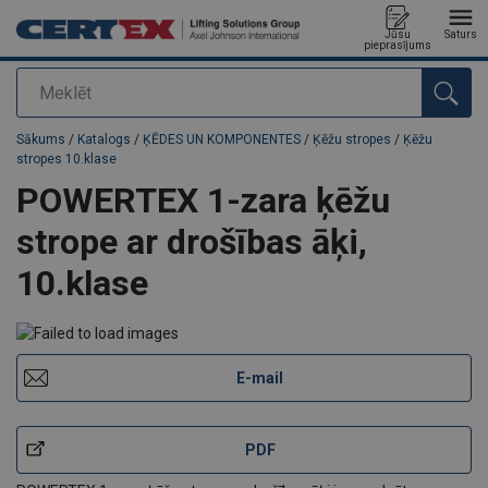
Jūsu
Saturs
pieprasījums
Meklēt
Pievienots jūsu pasūtījumam
Sākums
/
Katalogs
/
ĶĒDES UN KOMPONENTES
/
Ķēžu stropes
/
Ķēžu
stropes 10.klase
POWERTEX 1-zara ķēžu
strope ar drošības āķi,
10.klase
E-mail
PDF