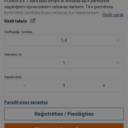
POWERTEX 1-zara ķēžu strope ar drošības āķi ir paredzēta
vispārējiem rūpnieciskiem celšanas darbiem. Tā ir piemērota
kontrolētai vertikālai kravu celšanai, kur nepieciešama droša
Rādīt vairāk
piestiprināšana, ķēdes garuma regulēšana un uzticama veiktspēja.
Rādīt tabulu
Standarta komplektācijā ietilpst gredzens, 10. klase
Celtspēja
tonnas
1,4
Garums
m
1
Daudzums:
Parādīt visus variantus
Reģistrēties / Pieslēgties