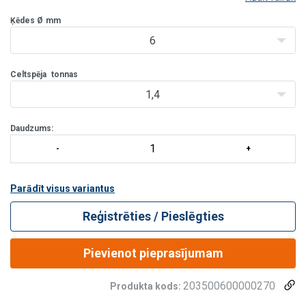
par lielisku izvēli.
Produkta priekšrocības
Ķēdes Ø
mm
Droša un pārbaudīta
:
Katra ķēde tiek pārbaudīta ar sl
6
Celtspēja
tonnas
1,4
Daudzums:
Parādīt visus variantus
Reģistrēties / Pieslēgties
Pievienot pieprasījumam
203500600000270
Produkta kods: