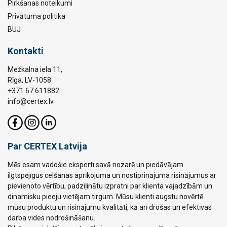
Pirkšanas noteikumi
Privātuma politika
BUJ
Kontakti
Mežkalna iela 11,
Rīga, LV-1058
+371 67 611882
info@certex.lv
Par CERTEX Latvija
Mēs esam vadošie eksperti savā nozarē un piedāvājam
ilgtspējīgus celšanas aprīkojuma un nostiprinājuma risinājumus ar
pievienoto vērtību, padziļinātu izpratni par klienta vajadzībām un
dinamisku pieeju vietējam tirgum. Mūsu klienti augstu novērtē
mūsu produktu un risinājumu kvalitāti, kā arī drošas un efektīvas
darba vides nodrošināšanu.