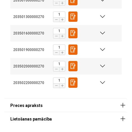
203501000000270
203501300000270
203501600000270
Droša un pārbaudīta
:
203501900000270
203502000000270
Ilgstoša izturība:
203502200000270
Elastīga
: Lieliska elastība ar minimālo pagarinājumu
20% pirms bojājuma, nodrošinot elastību un izturību.
Precīza:
Katrs ķēdes garums tiek kalibrēts rūpnīcā
pirms piegādes, nodrošinot precīzu veiktspēju katrā