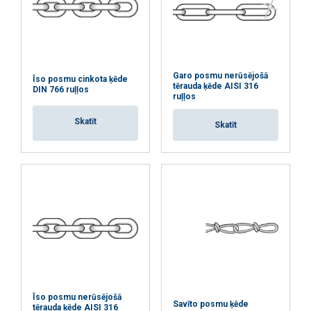
viņi ir apkopojuši, izmantojot jūsu
Standarts:
pakalpojumus.
Privātuma politika
Strikti
Veiktspējas
Mērķa
Drošības koeficients:
nepieciešamie
Klase:
Garo posmu nerūsējošā
Īso posmu cinkota ķēde
tērauda ķēde AISI 316
DIN 766 ruļļos
ruļļos
Funkcionalitātes
Neklasificētie
Skatīt
Skatīt
PIEKRIST VISIEM
ATTEIKTIES NO VISIEM
RĀDĪT DETAĻAS
Īso posmu nerūsējošā
Savīto posmu ķēde
tērauda ķēde AISI 316