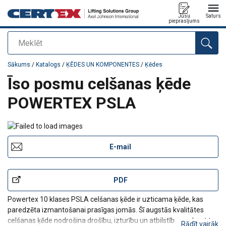
Jūsu
Saturs
pieprasījums
Meklēt
Pievienots jūsu pasūtījumam
Sākums
/
Katalogs
/
ĶĒDES UN KOMPONENTES
/
Ķēdes
Īso posmu celšanas ķēde
POWERTEX PSLA
E-mail
PDF
Powertex 10 klases PSLA celšanas ķēde ir uzticama ķēde, kas
paredzēta izmantošanai prasīgas jomās. Šī augstās kvalitātes
celšanas ķēde nodrošina drošību, izturību un atbilstību, padarot to
Rādīt vairāk