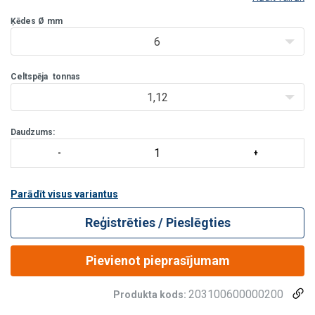
Droša - katrs ķēdes posms tiek pārbaudīts ar slodzes testu
Ķēdes Ø
2,5 x WLL rūpnīcā pirms piegādes
mm
Droša - katra partija tiek pārbaudīta, lai atbilstu minimālajai
6
Celtspēja
tonnas
1,12
Daudzums:
Parādīt visus variantus
Reģistrēties / Pieslēgties
Pievienot pieprasījumam
203100600000200
Produkta kods: