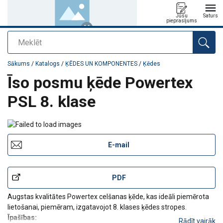
Jūsu
Saturs
pieprasījums
Meklēt
Pievienots jūsu pasūtījumam
Sākums
/
Katalogs
/
ĶĒDES UN KOMPONENTES
/
Ķēdes
Īso posmu ķēde Powertex
PSL 8. klase
E-mail
PDF
Augstas kvalitātes Powertex celšanas ķēde, kas ideāli piemērota
lietošanai, piemēram, izgatavojot 8. klases ķēdes stropes.
Īpašības:
Rādīt vairāk