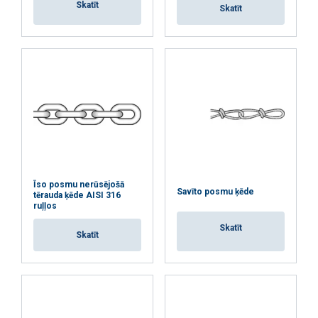
Skatīt
nepieciešamie
Skatīt
Funkcionalitātes
Neklasificētie
PIEKRIST VISIEM
ATTEIKTIES NO VISIEM
Īso posmu nerūsējošā
Savīto posmu ķēde
tērauda ķēde AISI 316
ruļļos
RĀDĪT DETAĻAS
Skatīt
Skatīt