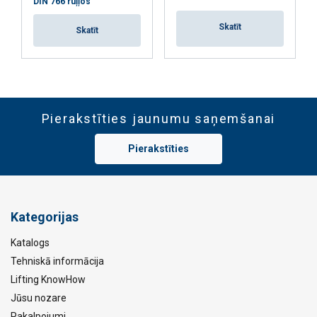
DIN 766 ruļļos
Skatīt
Skatīt
Pierakstīties jaunumu saņemšanai
Pierakstīties
Kategorijas
Katalogs
Tehniskā informācija
Lifting KnowHow
Jūsu nozare
Pakalpojumi