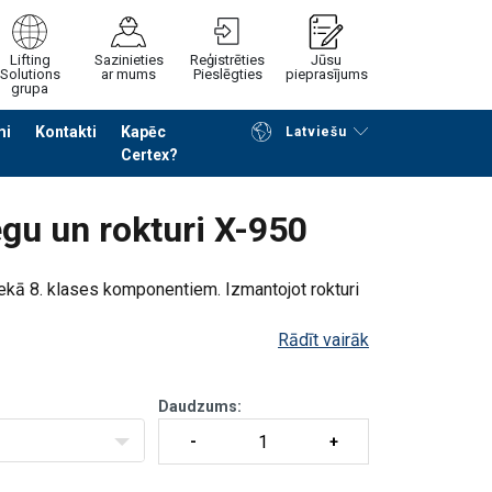
Lifting
Sazinieties
Reģistrēties
Jūsu
Solutions
ar mums
Pieslēgties
pieprasījums
grupa
mi
Kontakti
Kapēc
Latviešu
Certex?
Noformēt piedāvājuma pieprasījumu
ēgu un rokturi X-950
kā 8. klases komponentiem. Izmantojot rokturi
Rādīt vairāk
Daudzums: