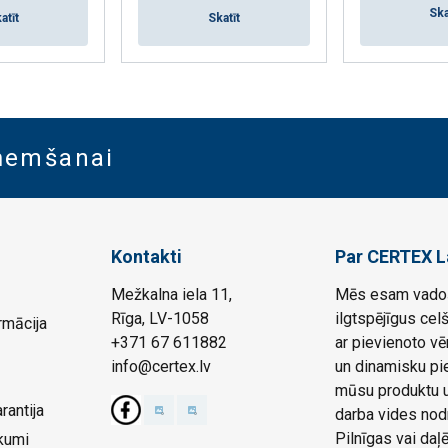
Ska
atīt
Skatīt
aņemšanai
Kontakti
Par CERTEX L
Mežkalna iela 11,
Mēs esam vadoš
Rīga, LV-1058
ilgtspējīgus cel
rmācija
+371 67 611882
ar pievienoto vē
info@certex.lv
un dinamisku pie
mūsu produktu un
rantija
darba vides nod
Pilnīgas vai da
kumi