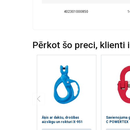
kuri to var apvien
jūsu pakalpojumu
402301000850
1
Strikti
nepieciešamie
Pērkot šo preci, klienti 
RĀDĪT DETAĻ
Āķis ar dakšu, drošības
Savienojuma 
aizslēgu un rokturi X-951
C POWERTEX