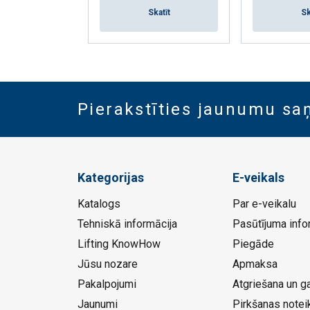
Skatīt
Sk
Pierakstīties jaunumu s
Kategorijas
E-veikals
Katalogs
Par e-veikalu
Tehniskā informācija
Pasūtījuma info
Lifting KnowHow
Piegāde
Jūsu nozare
Apmaksa
Pakalpojumi
Atgriešana un ga
Jaunumi
Pirkšanas notei