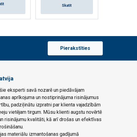
tīt
Skatīt
Skat
Pierakstīties
atvija
ie eksperti savā nozarē un piedāvājam
šanas aprīkojuma un nostiprinājuma risinājumus
rtību, padziļinātu izpratni par klienta vajadzībām
eju vietējam tirgum. Mūsu klienti augstu novērtē
 risinājumu kvalitāti, kā arī drošas un efektīvas
rošināšanu.
ļējas materiālu izmantošanas gadījumā