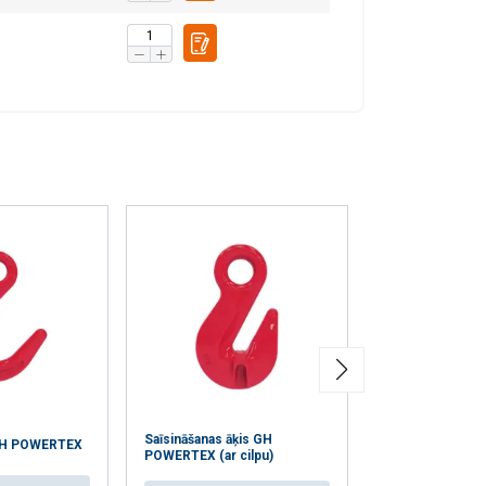
pojuši, izmantojot
Neklasificētie
RIST VISIEM
Saīsināšanas āķis GH
Saīsināšanas āķ
 FH POWERTEX
POWERTEX (ar cilpu)
POWERTEX ( ar 