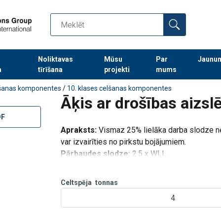
Noliktavas
Mūsu
Par
Jaunu
a
tīrīšana
projekti
mums
Turpināt meklēt preces
šanas komponentes
/
10. klases celšanas komponentes
Āķis ar drošības aizsl
DF
Apraksts:
Vismaz 25% lielāka darba slodze ne
var izvairīties no pirkstu bojājumiem.
Pārbaudes slodze:
2.5 x WLL.
Celtspēja
tonnas
4