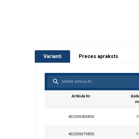
Varianti
Preces apraksts
Artikula Nr.
Ķēd
m
Šajā tīmekļa
402300400850
1
Mēs izmantojam sī
402300670850
1
kopīgojam informā