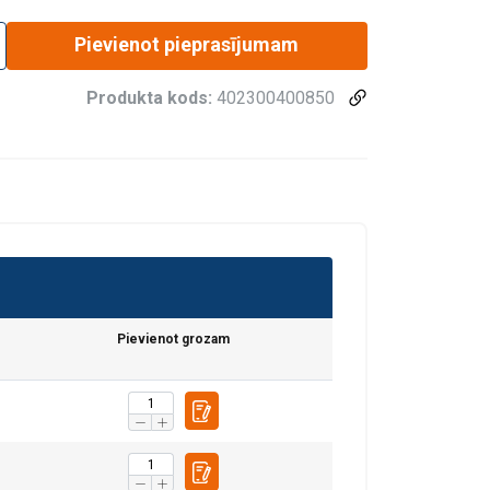
Pievienot pieprasījumam
Produkta kods:
402300400850
Pievienot grozam
fiku. Mēs arī
LATVIAN
ītikas partneriem,
ENGLISH TRANSLATION