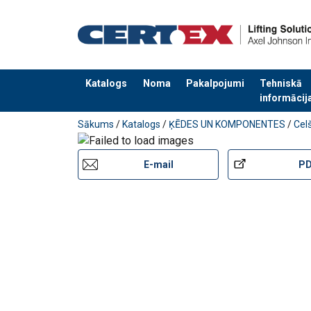
Marķējums:
Standarts:
Drošības koeficients:
Klase:
Katalogs
Noma
Pakalpojumi
Tehniskā
informācij
Pievienots jūsu pasūtījumam
Sākums
/
Katalogs
/
ĶĒDES UN KOMPONENTES
/
Cel
E-mail
P