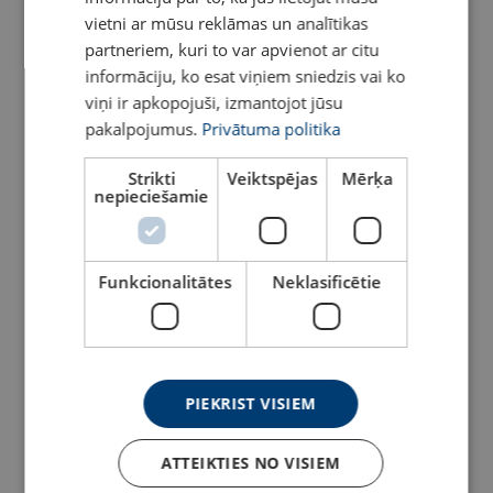
Tērauda siju horizontālai pacelšanai un pārvietošanai
vietni ar mūsu reklāmas un analītikas
Skatīt
partneriem, kuri to var apvienot ar citu
Skatīt
informāciju, ko esat viņiem sniedzis vai ko
viņi ir apkopojuši, izmantojot jūsu
pakalpojumus.
Privātuma politika
Strikti
Veiktspējas
Mērķa
nepieciešamie
Funkcionalitātes
Neklasificētie
POWERTEX šeikelis
Lentas stropes ar cilpām
omega ar uzgriezni PBSB
POWERTEX PWE
(833)
Skatīt
Skatīt
PIEKRIST VISIEM
ATTEIKTIES NO VISIEM