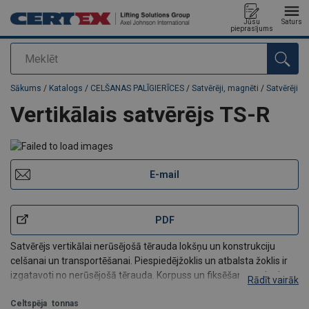
Jūsu
Saturs
pieprasījums
Meklēt
Pievienots jūsu pasūtījumam
Sākums
/
Katalogs
/
CELŠANAS PALĪGIERĪCES
/
Satvērēji, magnēti
/
Satvērēji
Vertikālais satvērējs TS-R
E-mail
PDF
Satvērējs vertikālai nerūsējošā tērauda lokšņu un konstrukciju
celšanai un transportēšanai. Piespiedējžoklis un atbalsta žoklis ir
izgatavoti no nerūsējošā tērauda. Korpuss un fiksēšanas svira ir
Rādīt vairāk
pārklāti ar niķeli, lai novērstu koroziju oglekļa piesārņojuma dēļ.
Celtspēja
tonnas