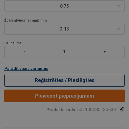
Īpašības:
0,75
Piespiedējžoklis un
Žokļa atvērums (mm)
mm
0-13
Daudzums:
Parādīt visus variantus
Reģistrēties / Pieslēgties
Pievienot pieprasījumam
502100080130634
Produkta kods: