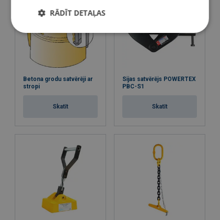
RĀDĪT DETAĻAS
Betona grodu satvērēji ar
Sijas satvērējs POWERTEX
stropi
PBC-S1
Skatīt
Skatīt