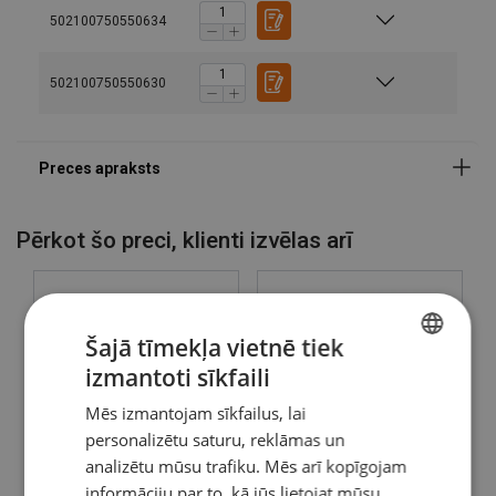
502100750550634
502100750550630
Pērkot šo preci, klienti izvēlas arī
Šajā tīmekļa vietnē tiek
izmantoti sīkfaili
Marķējums:
LATVIAN
Mēs izmantojam sīkfailus, lai
ENGLISH TRANSLATION
Standarts:
personalizētu saturu, reklāmas un
Piezīme:
analizētu mūsu trafiku. Mēs arī kopīgojam
Uzmanību:
Satvērējs - IPBHZ
Satvērēju rezerves daļas
informāciju par to, kā jūs lietojat mūsu