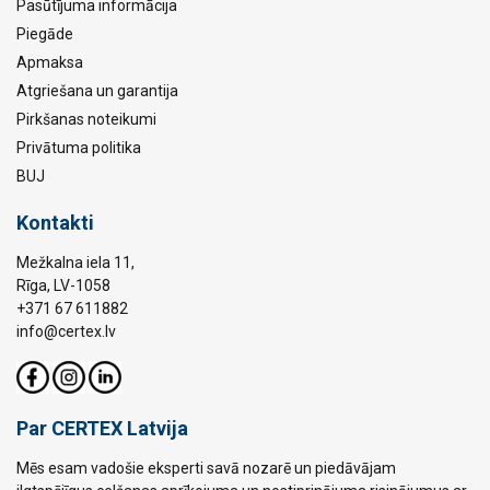
Pasūtījuma informācija
Piegāde
Apmaksa
Atgriešana un garantija
Pirkšanas noteikumi
Privātuma politika
BUJ
Kontakti
Mežkalna iela 11,
Rīga, LV-1058
+371 67 611882
info@certex.lv
Par CERTEX Latvija
Mēs esam vadošie eksperti savā nozarē un piedāvājam