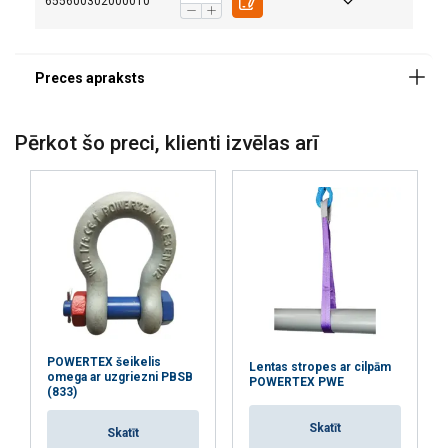
655600302000010
Konstrukcija:
Marķējums:
Pārklājums:
Pērkot šo preci, klienti izvēlas arī
POWERTEX šeikelis
Lentas stropes ar cilpām
omega ar uzgriezni PBSB
POWERTEX PWE
(833)
Skatīt
Skatīt