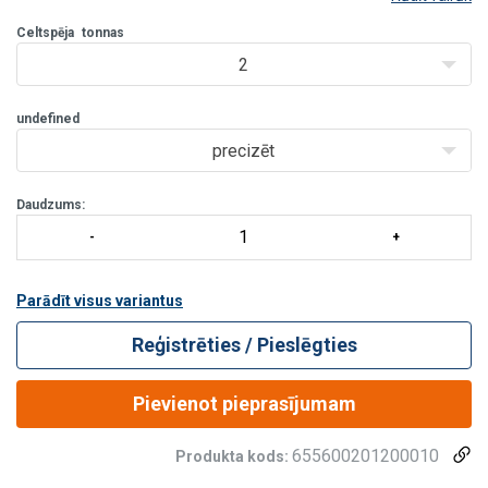
nodrošinātu to stabilitāti celšanas laikā.
Celtspēja
tonnas
Materiāls satvērējiem:
Augstas izturības lokšņ
2
undefined
precizēt
Daudzums:
Parādīt visus variantus
Reģistrēties / Pieslēgties
Pievienot pieprasījumam
655600201200010
Produkta kods: