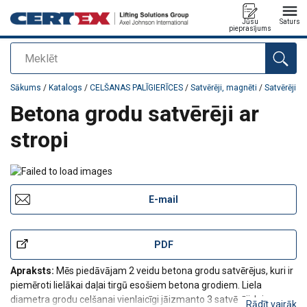
Jūsu
Saturs
pieprasījums
Meklēt
Pievienots jūsu pasūtījumam
Sākums
/
Katalogs
/
CELŠANAS PALĪGIERĪCES
/
Satvērēji, magnēti
/
Satvērēji
Betona grodu satvērēji ar
stropi
E-mail
PDF
Apraksts:
Mēs piedāvājam 2 veidu betona grodu satvērējus, kuri ir
piemēroti lielākai daļai tirgū esošiem betona grodiem. Liela
diametra grodu celšanai vienlaicīgi jāizmanto 3 satvērēji, lai
Rādīt vairāk