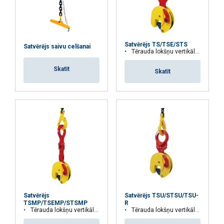
Funkcionalitātes
Neklasificētie
Satvērējs TS/TSE/STS
Satvērējs saivu celšanai
Tērauda lokšņu vertikālai celšanai
PIEKRIST VISIEM
Skatīt
Skatīt
ATTEIKTIES NO VISIEM
RĀDĪT DETAĻAS
Satvērējs
Satvērējs TSU/STSU/TSU-
TSMP/TSEMP/STSMP
R
Tērauda lokšņu vertikālai celšanai
Tērauda lokšņu vertikālai, horizontālai celšanai un celšanai no sāniem