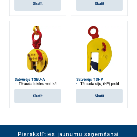
Skatīt
Skatīt
Satvērējs TSEU-A
Satvērējs TSHP
Tērauda lokšņu vertikālai, horizontālai celšanai un celšanai no sāniem
Tērauda siju, (HP) profilu vertikālai celšanai
Skatīt
Skatīt
Pierakstīties jaunumu saņemšanai