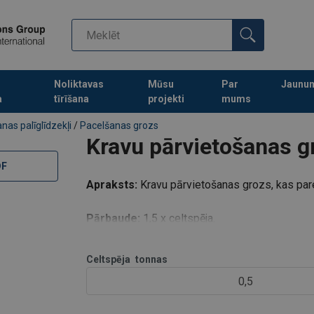
Noliktavas
Mūsu
Par
Jaunu
a
tīrīšana
projekti
mums
Turpināt meklēt preces
nas palīglīdzekļi
/
Pacelšanas grozs
Kravu pārvietošanas g
DF
Apraksts:
Kravu pārvietošanas grozs, kas pare
Pārbaude:
1,5 x celtspēja.
Celtspēja
tonnas
0,5