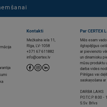
aņemšanai
Kontakti
Par CERTEX L
Mežkalna iela 11,
Mēs esam vadoš
Rīga, LV-1058
ilgtspējīgus cel
rmācija
+371 67 611882
ar pievienoto vē
info@certex.lv
un dinamisku pie
mūsu produktu un
rantija
darba vides nod
Pilnīgas vai da
kumi
saskaņošana ar 
ka
DARBA LAIKS
P.O.T.C.P. 8.00 -
S.Sv. Brīvs