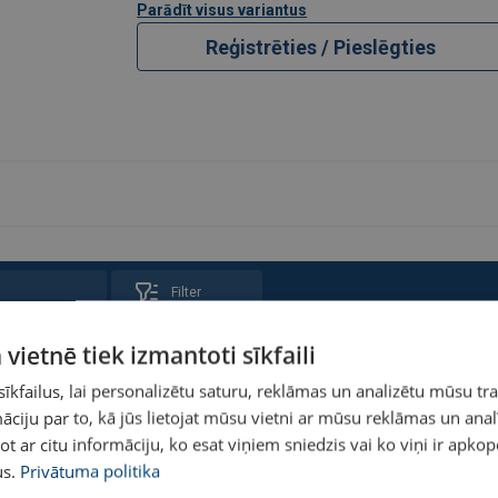
Parādīt visus variantus
Reģistrēties / Pieslēgties
Filter
Tilpums litros
Svars
Rasējums
 vietnē tiek izmantoti sīkfaili
kg
kfailus, lai personalizētu saturu, reklāmas un analizētu mūsu tra
ciju par to, kā jūs lietojat mūsu vietni ar mūsu reklāmas un anal
140
40
ot ar citu informāciju, ko esat viņiem sniedzis vai ko viņi ir apko
s.
Privātuma politika