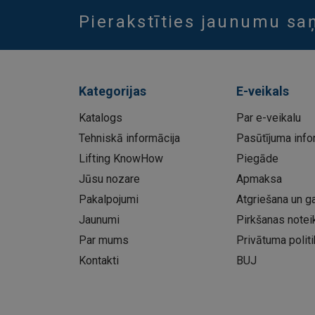
Pierakstīties jaunumu s
Kategorijas
E-veikals
Katalogs
Par e-veikalu
Tehniskā informācija
Pasūtījuma info
Lifting KnowHow
Piegāde
Jūsu nozare
Apmaksa
Pakalpojumi
Atgriešana un ga
Jaunumi
Pirkšanas notei
Par mums
Privātuma politi
Kontakti
BUJ