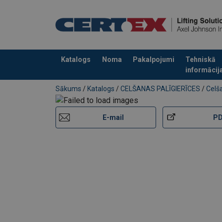
Pārklājums:
Katalogs
Noma
Pakalpojumi
Tehniskā
informācij
Pievienots jūsu pasūtījumam
Sākums
/
Katalogs
/
CELŠANAS PALĪGIERĪCES
/
Celša
E-mail
P