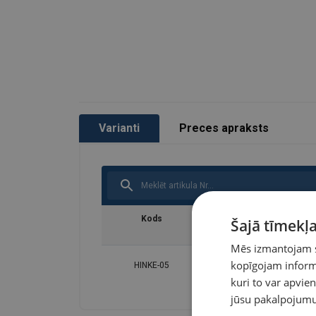
Varianti
Preces apraksts
Kods
Celtspēja
Šajā tīmekļa
tonnas
Mēs izmantojam sī
kopīgojam informā
HINKE-05
0,5
kuri to var apvien
jūsu pakalpojumu