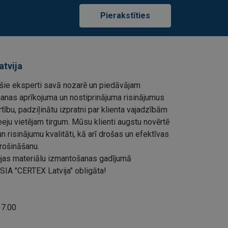
Pierakstīties
atvija
ie eksperti savā nozarē un piedāvājam
šanas aprīkojuma un nostiprinājuma risinājumus
rtību, padziļinātu izpratni par klienta vajadzībām
eju vietējam tirgum. Mūsu klienti augstu novērtē
 risinājumu kvalitāti, kā arī drošas un efektīvas
rošināšanu.
ļējas materiālu izmantošanas gadījumā
SIA "CERTEX Latvija" obligāta!
 17.00