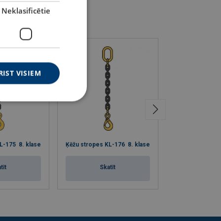
Neklasificētie
RIST VISIEM
L-175 8. klase
Ķēžu stropes KL-176 8. klase
Iekrāvēja sija ar 
tīt
Skatīt
Skat