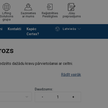
Lifting
Sazinieties
Reģistrēties
Jūsu
Solutions
ar mums
Pieslēgties
pieprasījums
grupa
mi
Kontakti
Kapēc
Latviešu
Certex?
Noformēt piedāvājuma pieprasījumu
rozs
dzēts dažādu kravu pārvietošanai ar celtni.
Rādīt vairāk
Daudzums: