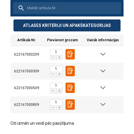
ATLASES KRITĒRIJI UN APAKŠKATEGORIJAS
Artikula Nr.
Pievienot grozam
Vairāk informācijas
622167000209
622167000309
622167000509
Konstrukcija:
Materiāls:
622167000809
Marķējums:
Pārklājums:
Citi izmēri un veidi pēc pasūtījuma.
Drošības koeficients: