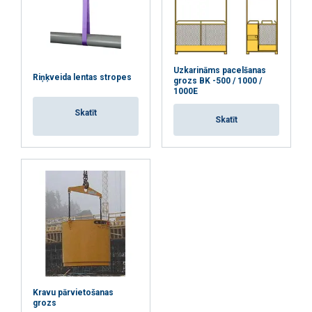
ATTEIKTIES NO VISIEM
RĀDĪT DETAĻAS
Uzkarināms pacelšanas
Riņķveida lentas stropes
grozs BK -500 / 1000 /
1000E
Skatīt
Skatīt
Kravu pārvietošanas
grozs