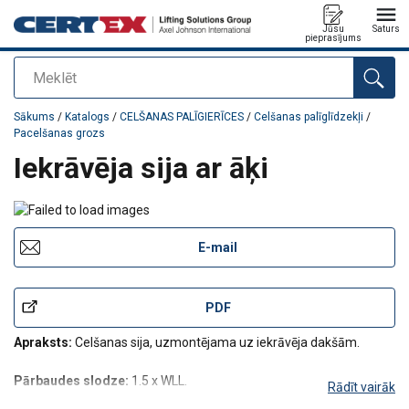
Jūsu
Saturs
pieprasījums
Meklēt
Pievienots jūsu pasūtījumam
Sākums
/
Katalogs
/
CELŠANAS PALĪGIERĪCES
/
Celšanas palīglīdzekļi
/
Pacelšanas grozs
Iekrāvēja sija ar āķi
E-mail
PDF
Apraksts:
Celšanas sija, uzmontējama uz iekrāvēja dakšām.
Pārbaudes slodze:
1.5 x WLL.
Rādīt vairāk