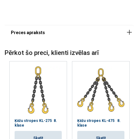
Pērkot šo preci, klienti izvēlas arī
Šajā tīmekļa vietnē tiek
izmantoti sīkfaili
Ķēžu stropes KL-275 8.
Ķēžu stropes KL-475 8.
LATVIAN
klase
klase
Mēs izmantojam sīkfailus, lai
ENGLISH TRANSLATION
personalizētu saturu, reklāmas un
Skatīt
Skatīt