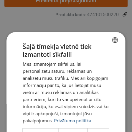
Pievienot pieprasījumam
424101500270
Produkta kods:
Šajā tīmekļa vietnē tiek
izmantoti sīkfaili
LATVIAN
Mēs izmantojam sīkfailus, lai
ENGLISH TRANSLATION
personalizētu saturu, reklāmas un
Artikula Nr.
Pievienot grozam
Vairāk informācijas
analizētu mūsu trafiku. Mēs arī kopīgojam
informāciju par to, kā jūs lietojat mūsu
424101500270
vietni ar mūsu reklāmas un analītikas
partneriem, kuri to var apvienot ar citu
424101500275
informāciju, ko esat viņiem sniedzis vai ko
viņi ir apkopojuši, izmantojot jūsu
pakalpojumus.
Privātuma politika
424101500276