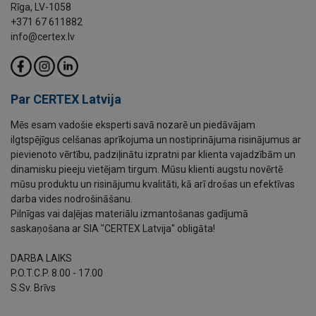
Rīga, LV-1058
+371 67 611882
info@certex.lv
Par CERTEX Latvija
Mēs esam vadošie eksperti savā nozarē un piedāvājam
ilgtspējīgus celšanas aprīkojuma un nostiprinājuma risinājumus ar
pievienoto vērtību, padziļinātu izpratni par klienta vajadzībām un
dinamisku pieeju vietējam tirgum. Mūsu klienti augstu novērtē
mūsu produktu un risinājumu kvalitāti, kā arī drošas un efektīvas
darba vides nodrošināšanu.
Pilnīgas vai daļējas materiālu izmantošanas gadījumā
saskaņošana ar SIA "CERTEX Latvija" obligāta!
DARBA LAIKS
P.O.T.C.P. 8.00 - 17.00
S.Sv. Brīvs