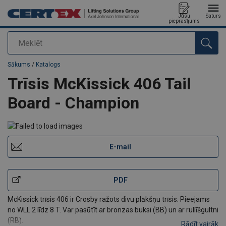
Jūsu
Saturs
pieprasījums
Meklēt
Pievienots jūsu pasūtījumam
Sākums
/
Katalogs
Trīsis McKissick 406 Tail
Board - Champion
E-mail
PDF
McKissick trīsis 406 ir Crosby ražots divu plākšņu trīsis. Pieejams
no WLL 2 līdz 8 T. Var pasūtīt ar bronzas buksi (BB) un ar rullīšgultni
(RB).
Rādīt vairāk