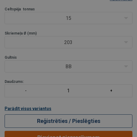
Apraksts:
Celtspēja
trīša atvēršanas un aizvēršanas stiprinājumam ir turētājs, lai
tonnas
novērstu tā izkrišanu, pazušanu vai bojāšanu
15
ērta atvēršana vai ai
Skriemeļa Ø (mm)
203
Gultnis
BB
Daudzums:
Parādīt visus variantus
Reģistrēties / Pieslēgties