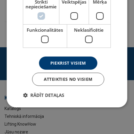
Strikti
Veiktspējas
Mērķa
nepieciešamie
424101500277
Funkcionalitātes
Neklasificētie
Materiāls:
Pierakstīties jaunumu saņemšanai
PIEKRIST VISIEM
Drošības koeficients:
Pierakstīties
ATTEIKTIES NO VISIEM
RĀDĪT DETAĻAS
Kategorijas
Katalogs
Tehniskā informācija
Lifting KnowHow
Jūsu nozare