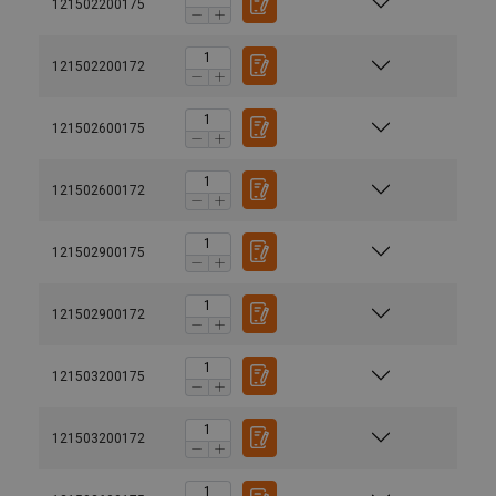
121502200175
121502200172
121502600175
121502600172
121502900175
121502900172
121503200175
121503200172