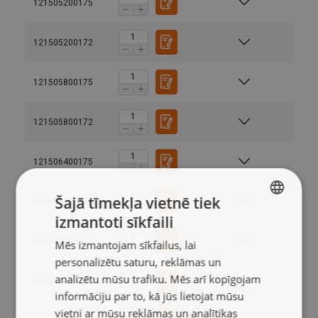
121505200175
121505200172
121505800175
121505800172
121506400175
Šajā tīmekļa vietnē tiek
121506400172
izmantoti sīkfaili
LATVIAN
Konstrukcija:
121507600175
Mēs izmantojam sīkfailus, lai
ENGLISH TRANSLATION
personalizētu saturu, reklāmas un
Materiāls:
analizētu mūsu trafiku. Mēs arī kopīgojam
121507600172
Marķējums:
informāciju par to, kā jūs lietojat mūsu
Darba temperatūra :
vietni ar mūsu reklāmas un analītikas