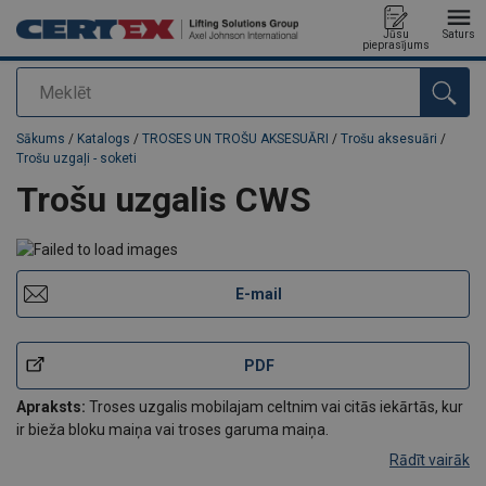
Jūsu
Saturs
pieprasījums
Meklēt
Pievienots jūsu pasūtījumam
Sākums
/
Katalogs
/
TROSES UN TROŠU AKSESUĀRI
/
Trošu aksesuāri
/
Trošu uzgaļi - soketi
Trošu uzgalis CWS
E-mail
PDF
Apraksts:
Troses uzgalis mobilajam celtnim vai citās iekārtās, kur
ir bieža bloku maiņa vai troses garuma maiņa.
Rādīt vairāk
Svarīgi:
Sekojiet uzstādīšanas instrukcijai, sk.tehnisko informāciju.