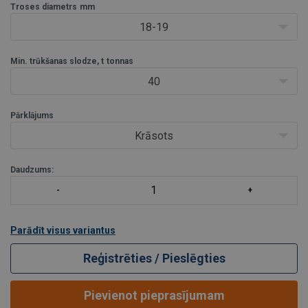
Troses diametrs
mm
18-19
Min. trūkšanas slodze, t
tonnas
40
Pārklājums
Krāsots
Daudzums:
Parādīt visus variantus
Reģistrēties / Pieslēgties
Pievienot pieprasījumam