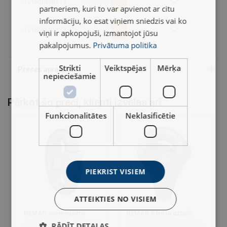
121508600175
partneriem, kuri to var apvienot ar citu
Pārklājums:
informāciju, ko esat viņiem sniedzis vai ko
Piezīme:
121508600172
viņi ir apkopojuši, izmantojot jūsu
pakalpojumus.
Privātuma politika
Strikti
Veiktspējas
Mērķa
nepieciešamie
Pērkot šo preci, klienti izvēlas arī
Funkcionalitātes
Neklasificētie
PIEKRIST VISIEM
ATTEIKTIES NO VISIEM
NEMAG savienojums
NEMAG S trošu uzgalis
RĀDĪT DETAĻAS