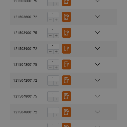
121503600175
121503600172
121503900175
121503900172
121504200175
121504200172
121504800175
121504800172