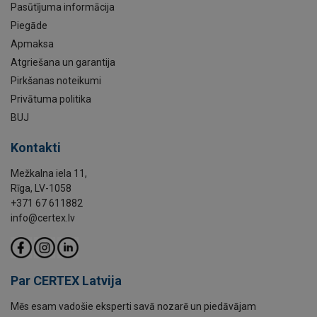
Pasūtījuma informācija
Piegāde
Apmaksa
Atgriešana un garantija
Pirkšanas noteikumi
Privātuma politika
BUJ
Kontakti
Mežkalna iela 11,
Rīga, LV-1058
+371 67 611882
info@certex.lv
Par CERTEX Latvija
Mēs esam vadošie eksperti savā nozarē un piedāvājam