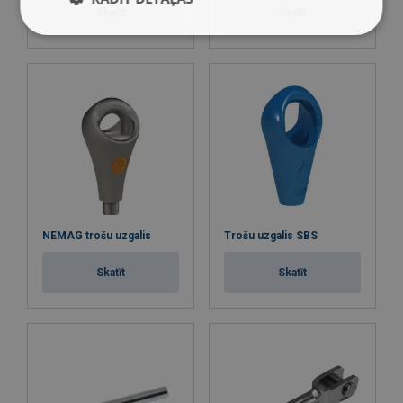
Skatīt
Skatīt
NEMAG trošu uzgalis
Trošu uzgalis SBS
Skatīt
Skatīt