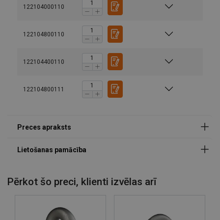
122104000110
Materiāls:
122104800110
Marķējums:
122104400110
Drošības koeficients:
122104800111
Pērkot šo preci, klienti izvēlas arī