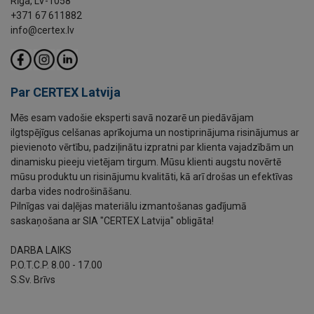
Rīga, LV-1058
+371 67 611882
info@certex.lv
Par CERTEX Latvija
Mēs esam vadošie eksperti savā nozarē un piedāvājam
ilgtspējīgus celšanas aprīkojuma un nostiprinājuma risinājumus ar
pievienoto vērtību, padziļinātu izpratni par klienta vajadzībām un
dinamisku pieeju vietējam tirgum. Mūsu klienti augstu novērtē
mūsu produktu un risinājumu kvalitāti, kā arī drošas un efektīvas
darba vides nodrošināšanu.
Pilnīgas vai daļējas materiālu izmantošanas gadījumā
saskaņošana ar SIA "CERTEX Latvija" obligāta!
DARBA LAIKS
P.O.T.C.P. 8.00 - 17.00
S.Sv. Brīvs