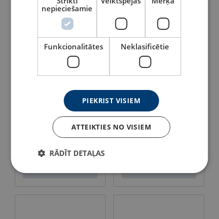
Strikti
Veiktspējas
Mērķa
nepieciešamie
Skatīt
Skatīt
Funkcionalitātes
Neklasificētie
PIEKRIST VISIEM
ATTEIKTIES NO VISIEM
Nerūsējošā tērauda uzgalis
Nerūsējošā tērauda uzgalis
- dakša
ar vītni
RĀDĪT DETAĻAS
Skatīt
Skatīt