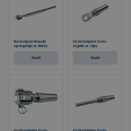
Nerūsējošā tērauda
Uzskrūvējams trošu
spriegotājs ar dakšu
uzgalis ar cilpu
Skatīt
Skatīt
Uzskrūvējams trošu
Uzskrūvējams trošu