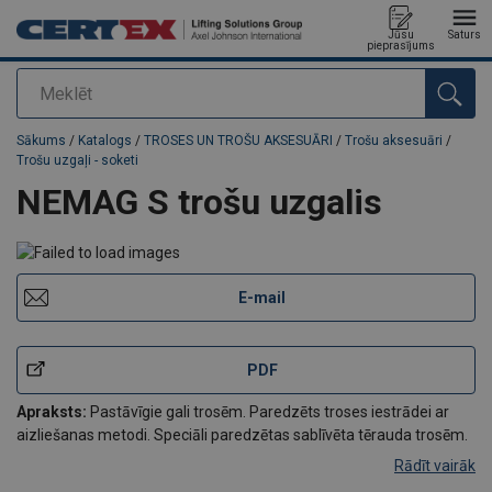
Jūsu
Saturs
pieprasījums
Meklēt
Pievienots jūsu pasūtījumam
Sākums
/
Katalogs
/
TROSES UN TROŠU AKSESUĀRI
/
Trošu aksesuāri
/
Trošu uzgaļi - soketi
NEMAG S trošu uzgalis
E-mail
PDF
Apraksts:
Pastāvīgie gali trosēm. Paredzēts troses iestrādei ar
aizliešanas metodi. Speciāli paredzētas sablīvēta tērauda trosēm.
Rādīt vairāk
Svarīgi:
Norādītā jauda ir satveršanas darbībā. Izmantot drošības