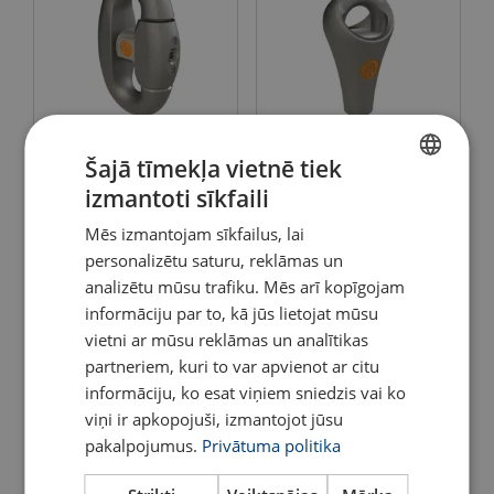
Lietošanas pamācība
NEMAG savienojums
NEMAG trošu uzgalis
Šajā tīmekļa vietnē tiek
Nemag - Quick guide - Rope pear socket.pdf
izmantoti sīkfaili
Skatīt
Skatīt
LATVIAN
Mēs izmantojam sīkfailus, lai
ENGLISH TRANSLATION
personalizētu saturu, reklāmas un
analizētu mūsu trafiku. Mēs arī kopīgojam
informāciju par to, kā jūs lietojat mūsu
vietni ar mūsu reklāmas un analītikas
partneriem, kuri to var apvienot ar citu
informāciju, ko esat viņiem sniedzis vai ko
viņi ir apkopojuši, izmantojot jūsu
pakalpojumus.
Privātuma politika
Nerūsējošā tērauda uzgalis
Trošu uzgalis SBS
ar cilpu