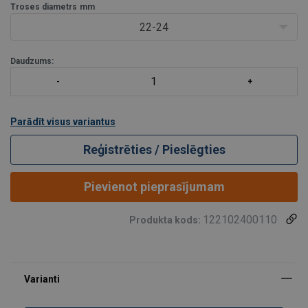
koeficientu 5.
Troses diametrs
mm
22-24
Daudzums:
Parādīt visus variantus
Reģistrēties / Pieslēgties
Pievienot pieprasījumam
122102400110
Produkta kods: