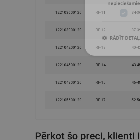
nepieciešamie
122103600120
RP-11
34-3
122103900120
RP-12
37-3
RĀDĪT DETAĻ
122104200120
RP-13
40-4
122104500120
RP-14
43-4
122104800120
RP-15
46-4
122105600120
RP-17
52-5
Pērkot šo preci, klienti 