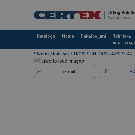
Katalogs
Noma
Pakalpojumi
Tehniskā
informācij
Pievienots jūsu pasūtījumam
Sākums
/
Katalogs
/
TROSES UN TROŠU AKSESUĀRI
E-mail
P