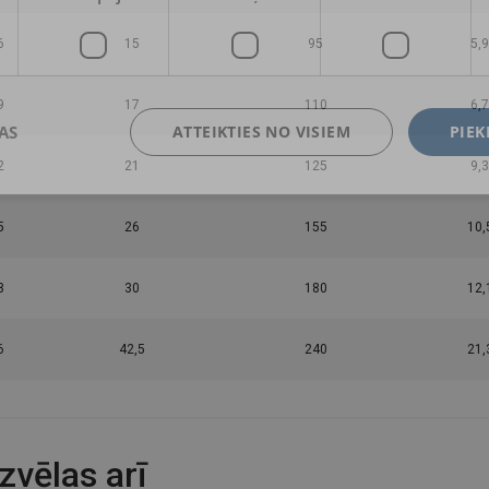
6
15
95
5,9
9
17
110
6,7
AS
ATTEIKTIES NO VISIEM
PIEK
2
21
125
9,3
5
26
155
10,
8
30
180
12,
6
42,5
240
21,
izvēlas arī