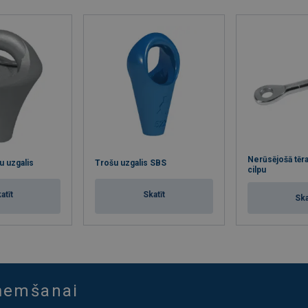
Nerūsējošā tēra
 uzgalis
Trošu uzgalis SBS
cilpu
atīt
Skatīt
Ska
aņemšanai