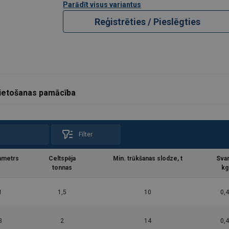
Parādīt visus variantus
Reģistrēties / Pieslēgties
ietošanas pamācība
Filter
ametrs
Celtspēja
Min. trūkšanas slodze, t
Sva
tonnas
kg
1
1,5
10
0,4
3
2
14
0,4