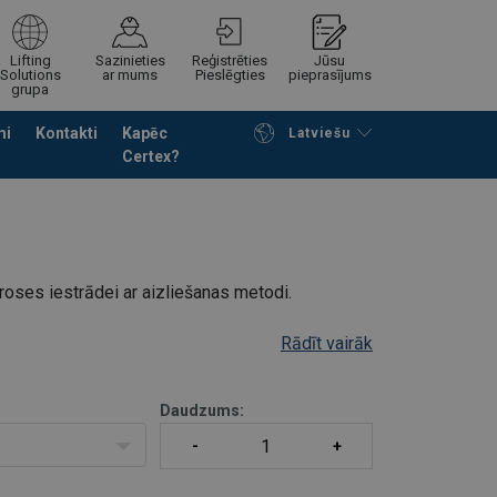
Lifting
Sazinieties
Reģistrēties
Jūsu
Solutions
ar mums
Pieslēgties
pieprasījums
grupa
mi
Kontakti
Kapēc
Latviešu
Certex?
Noformēt piedāvājuma pieprasījumu
roses iestrādei ar aizliešanas metodi.
Rādīt vairāk
Daudzums: