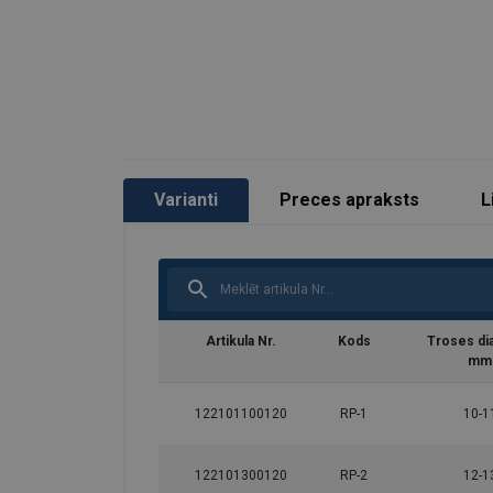
Varianti
Preces apraksts
L
Artikula Nr.
Kods
Troses di
Materiāls:
mm
Marķējums:
122101100120
RP-1
10-1
Drošības koeficients:
122101300120
RP-2
12-1