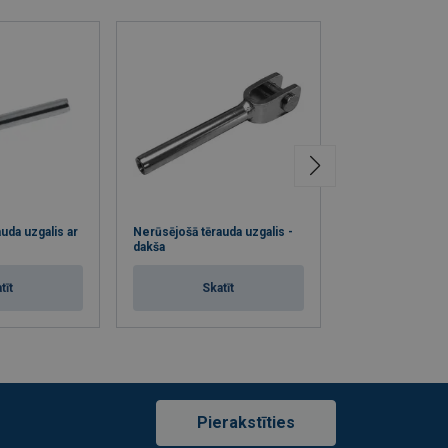
uda uzgalis ar
Nerūsējošā tērauda uzgalis -
Nerūsējošā tērau
dakša
vītni
tīt
Skatīt
Skat
Pierakstīties