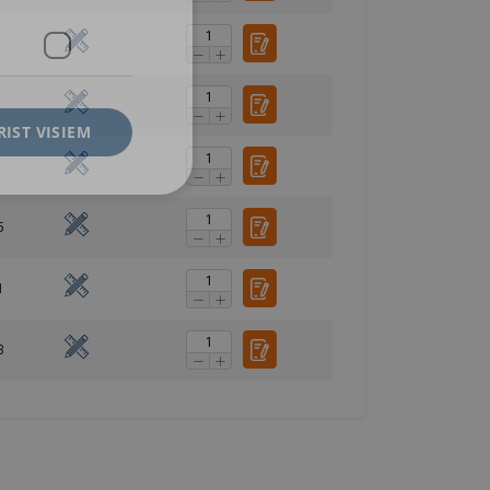
RIST VISIEM
5
1
3