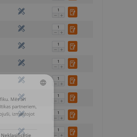
fiku. Mēs arī
LATVIAN
ītikas partneriem,
ENGLISH TRANSLATION
pojuši, izmantojot
Neklasificētie