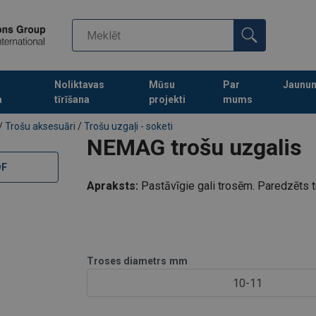
Noliktavas
Mūsu
Par
Jaunu
a
tīrīšana
projekti
mums
Turpināt meklēt preces
/
Trošu aksesuāri
/
Trošu uzgaļi - soketi
NEMAG trošu uzgalis
DF
Apraksts:
Pastāvīgie gali trosēm. Paredzēts t
Svarīgi:
Izmantot drošības koeficientu 5.
Troses diametrs
mm
10-11