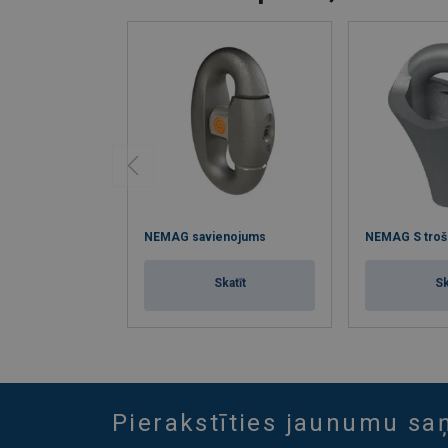
NEMAG savienojums
NEMAG S trošu
Skatīt
Sk
Pierakstīties jaunumu s