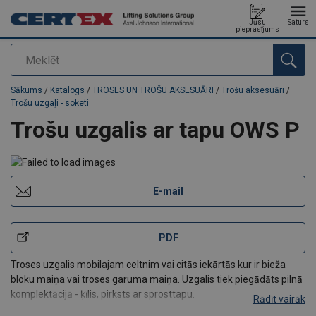
Jūsu
Saturs
pieprasījums
Meklēt
Pievienots jūsu pasūtījumam
Sākums
/
Katalogs
/
TROSES UN TROŠU AKSESUĀRI
/
Trošu aksesuāri
/
Trošu uzgaļi - soketi
Trošu uzgalis ar tapu OWS P
E-mail
PDF
Troses uzgalis mobilajam celtnim vai citās iekārtās kur ir bieža
bloku maiņa vai troses garuma maiņa. Uzgalis tiek piegādāts pilnā
komplektācijā - ķīlis, pirksts ar sprosttapu.
Rādīt vairāk
Ir pieejami 2 veidu pārklājumi: