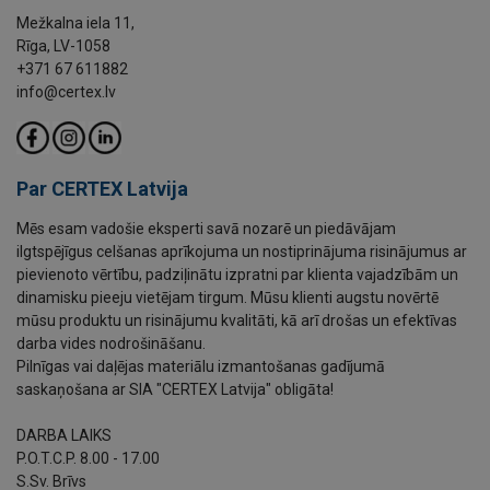
Mežkalna iela 11,
Rīga, LV-1058
+371 67 611882
info@certex.lv
Par CERTEX Latvija
Mēs esam vadošie eksperti savā nozarē un piedāvājam
ilgtspējīgus celšanas aprīkojuma un nostiprinājuma risinājumus ar
pievienoto vērtību, padziļinātu izpratni par klienta vajadzībām un
dinamisku pieeju vietējam tirgum. Mūsu klienti augstu novērtē
mūsu produktu un risinājumu kvalitāti, kā arī drošas un efektīvas
darba vides nodrošināšanu.
Pilnīgas vai daļējas materiālu izmantošanas gadījumā
saskaņošana ar SIA "CERTEX Latvija" obligāta!
DARBA LAIKS
P.O.T.C.P. 8.00 - 17.00
S.Sv. Brīvs