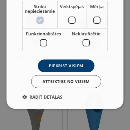
Strikti
Veiktspējas
Mērķa
nepieciešamie
Funkcionalitātes
Neklasificētie
NEMAG savienojums
NEMAG S trošu uzgalis
PIEKRIST VISIEM
Skatīt
Skatīt
ATTEIKTIES NO VISIEM
RĀDĪT DETAĻAS