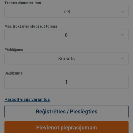
Troses diametrs
Modelis OWS P: krāsots, zils
mm
Modelis OWS PGAL: karsti cinkots
7-8
Min. trūkšanas slodze, t
tonnas
8
Pārklājums
Krāsots
Daudzums:
Parādīt visus variantus
Reģistrēties / Pieslēgties
Pievienot pieprasījumam