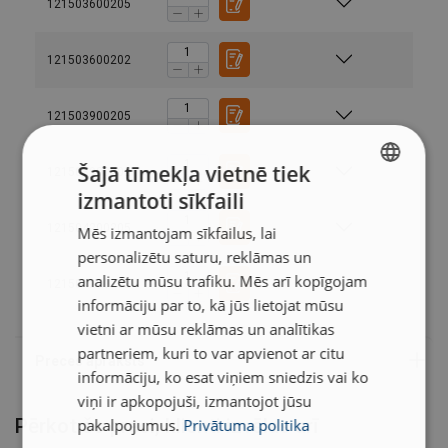
121503600205
121503600202
121503900205
Šajā tīmekļa vietnē tiek
Materiāls:
121503900202
Darba temperatūra :
izmantoti sīkfaili
LATVIAN
121504200205
Mēs izmantojam sīkfailus, lai
Pārklājums:
ENGLISH TRANSLATION
Piezīme:
personalizētu saturu, reklāmas un
analizētu mūsu trafiku. Mēs arī kopīgojam
121504200202
informāciju par to, kā jūs lietojat mūsu
vietni ar mūsu reklāmas un analītikas
partneriem, kuri to var apvienot ar citu
informāciju, ko esat viņiem sniedzis vai ko
viņi ir apkopojuši, izmantojot jūsu
Pērkot šo preci, klienti izvēlas arī
pakalpojumus.
Privātuma politika