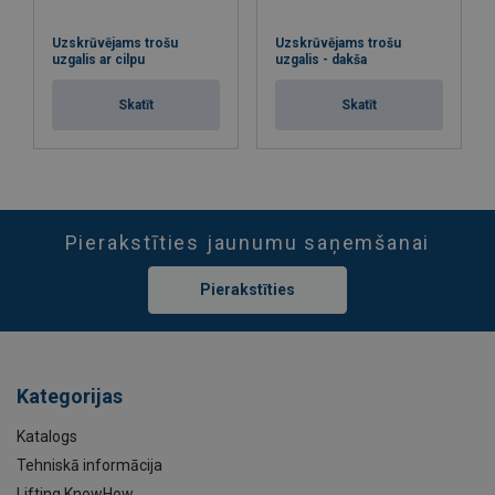
Uzskrūvējams trošu
Uzskrūvējams trošu
uzgalis ar cilpu
uzgalis - dakša
Skatīt
Skatīt
Pierakstīties jaunumu saņemšanai
Pierakstīties
Kategorijas
Katalogs
Tehniskā informācija
Lifting KnowHow