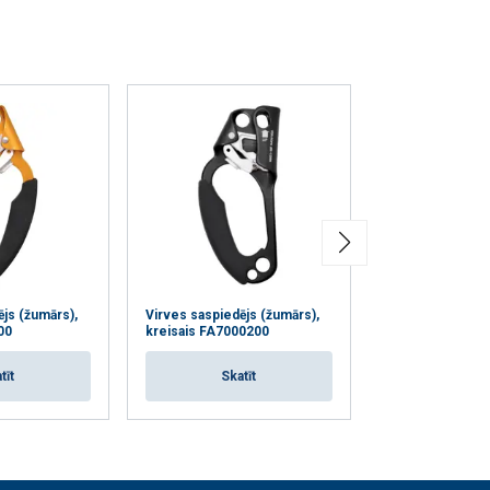
Neklasificētie
RIST VISIEM
js (žumārs),
Virves saspiedējs (žumārs),
Trepes ar pretkr
00
kreisais FA7000200
sistēmu
tīt
Skatīt
Skat