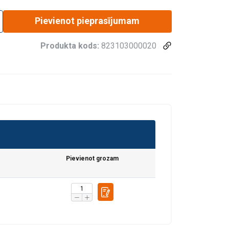
Pievienot pieprasījumam
Produkta kods:
823103000020
Pievienot grozam
fiku. Mēs arī
LATVIAN
ītikas partneriem,
ENGLISH TRANSLATION
pojuši, izmantojot