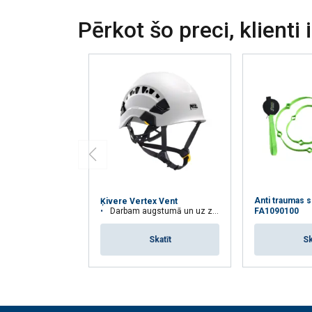
Strikti
Pērkot šo preci, klienti 
nepieciešamie
RĀDĪT DETAĻ
Anti traumas s
Ķivere Vertex Vent
Darbam augstumā un uz zemes, aizsargā pret elektriskiem draudiem
FA1090100
Skatīt
Sk