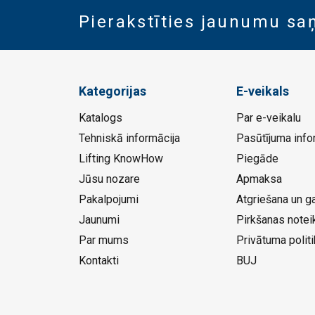
Pierakstīties jaunumu s
Kategorijas
E-veikals
Katalogs
Par e-veikalu
Tehniskā informācija
Pasūtījuma info
Lifting KnowHow
Piegāde
Jūsu nozare
Apmaksa
Pakalpojumi
Atgriešana un ga
Jaunumi
Pirkšanas notei
Par mums
Privātuma politi
Kontakti
BUJ