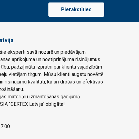
Pierakstīties
atvija
ie eksperti savā nozarē un piedāvājam
šanas aprīkojuma un nostiprinājuma risinājumus
rtību, padziļinātu izpratni par klienta vajadzībām
eju vietējam tirgum. Mūsu klienti augstu novērtē
 risinājumu kvalitāti, kā arī drošas un efektīvas
rošināšanu.
ļējas materiālu izmantošanas gadījumā
SIA "CERTEX Latvija" obligāta!
 17.00