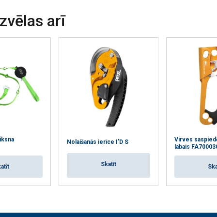
Veiktspējas
Mērķa
Funkcionalitātes
izvēlas arī
AS
ATTEIKTIES NO VISIEM
PIEK
iksna
Virves saspiedē
Nolaišanās ierīce I'D S
labais FA70003
Skatīt
atīt
Ska