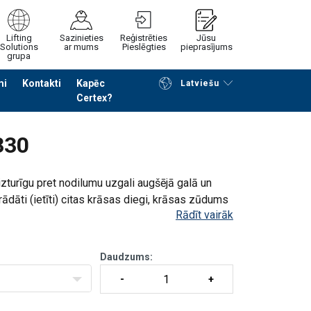
Lifting
Sazinieties
Reģistrēties
Jūsu
Solutions
ar mums
Pieslēgties
pieprasījums
grupa
mi
Kontakti
Kapēc
Latviešu
Certex?
Noformēt piedāvājuma pieprasījumu
330
izturīgu pret nodilumu uzgali augšējā galā un
ādāti (ietīti) citas krāsas diegi, krāsas zūdums
Rādīt vairāk
Daudzums: