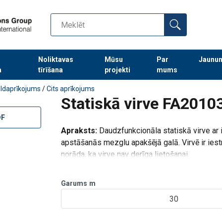
"Darbs augstumā"
Noliktavas
Mūsu
Par
Jaunu
a
tīrīšana
projekti
mums
Turpināt meklēt preces
ildaprīkojums
/
Cits aprīkojums
Statiskā virve FA2010
DF
Apraksts:
Daudzfunkcionāla statiskā virve ar 
apstāšanās mezglu apakšējā galā. Virvē ir iestr
norāda, ka virve nav derīga lietošanai.
Maksimālais lietotāju skaits:
1
Garums
m
30