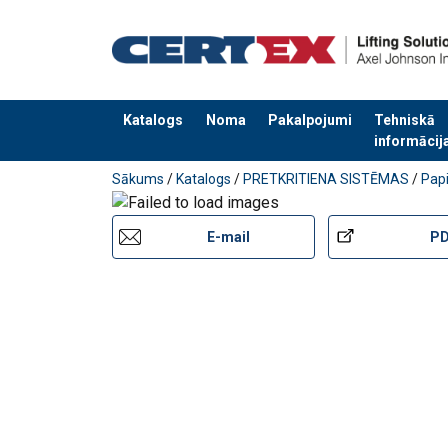
Piezīme:
Katalogs
Noma
Pakalpojumi
Tehniskā
informācij
Pievienots jūsu pasūtījumam
Sākums
/
Katalogs
/
PRETKRITIENA SISTĒMAS
/
Pap
E-mail
P