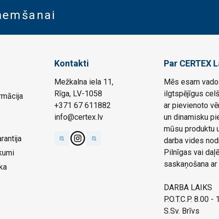
aņemšanai
Kontakti
Par CERTEX L
Mežkalna iela 11,
Mēs esam vadoš
Rīga, LV-1058
ilgtspējīgus cel
rmācija
+371 67 611882
ar pievienoto vē
info@certex.lv
un dinamisku pie
mūsu produktu un
rantija
darba vides nod
Pilnīgas vai da
kumi
saskaņošana ar 
ka
DARBA LAIKS
P.O.T.C.P. 8.00 -
S.Sv. Brīvs