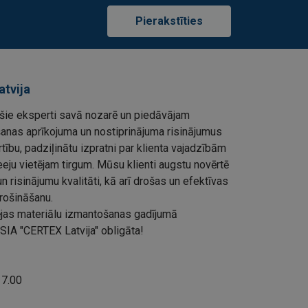
Pierakstīties
atvija
ie eksperti savā nozarē un piedāvājam
šanas aprīkojuma un nostiprinājuma risinājumus
rtību, padziļinātu izpratni par klienta vajadzībām
eju vietējam tirgum. Mūsu klienti augstu novērtē
 risinājumu kvalitāti, kā arī drošas un efektīvas
rošināšanu.
ļējas materiālu izmantošanas gadījumā
SIA "CERTEX Latvija" obligāta!
 17.00