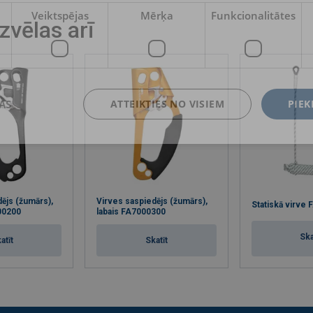
Veiktspējas
Mērķa
Funkcionalitātes
izvēlas arī
AS
ATTEIKTIES NO VISIEM
PIEK
ējs (žumārs),
Virves saspiedējs (žumārs),
Statiskā virve
00200
labais FA7000300
Ska
atīt
Skatīt