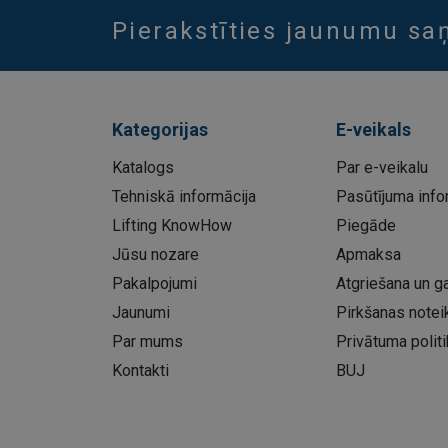
Pierakstīties jaunumu s
Kategorijas
E-veikals
Katalogs
Par e-veikalu
Tehniskā informācija
Pasūtījuma info
Lifting KnowHow
Piegāde
Jūsu nozare
Apmaksa
Pakalpojumi
Atgriešana un ga
Jaunumi
Pirkšanas notei
Par mums
Privātuma politi
Kontakti
BUJ