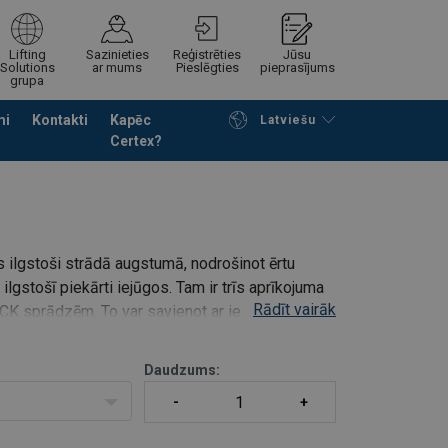
Lifting
Sazinieties
Reģistrēties
Jūsu
Solutions
ar mums
Pieslēgties
pieprasījums
grupa
mi
Kontakti
Kapēc
Latviešu
Certex?
Noformēt piedāvājuma pieprasījumu
 ilgstoši strādā augstumā, nodrošinot ērtu
ilgstošī piekārti iejūgos. Tam ir trīs aprīkojuma
Rādīt vairāk
ACK sprādzēm. To var savienot ar iejūgu, izman
Daudzums: