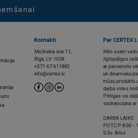
aņemšanai
Kontakti
Par CERTEX L
Mežkalna iela 11,
Mēs esam vadoš
Rīga, LV-1058
ilgtspējīgus cel
rmācija
+371 67 611882
ar pievienoto vē
info@certex.lv
un dinamisku pie
mūsu produktu un
rantija
darba vides nod
Pilnīgas vai da
kumi
saskaņošana ar 
ka
DARBA LAIKS
P.O.T.C.P. 8.00 -
S.Sv. Brīvs