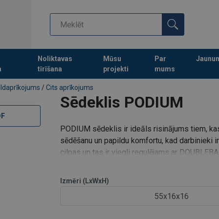
ām
bloķējošām DOUBLEBACK sprādzēm
Noliktavas
Mūsu
Par
Jaunu
a
tīrīšana
projekti
mums
 cilpas ar aizsargapvalku, kas palīdz līdzsvarot svaru
Turpināt meklēt preces
5 kg
ildaprīkojums
/
Cits aprīkojums
sni var atkārtoti izmantot (pārklājums pieejams kā aksesuārs)
Sēdeklis PODIUM
DF
PODIUM sēdeklis ir ideāls risinājums tiem, kas
sēdēšanu un papildu komfortu, kad darbinieki ir 
cilpas un tas ir viegli regulējams ar DOUBLEB
Izmēri (LxWxH)
55x16x16