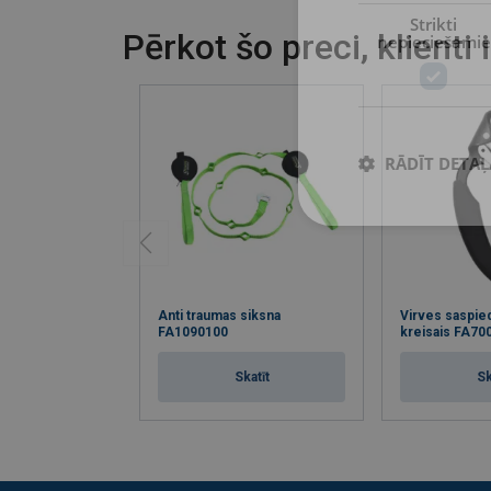
Strikti
Pērkot šo preci, klienti 
nepieciešamie
RĀDĪT DETAĻ
Anti traumas siksna
Virves saspied
FA1090100
kreisais FA70
Skatīt
Sk