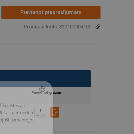
Pievienot pieprasījumam
Produkta kods:
820100004100
Pievienot grozam
fiku. Mēs arī
LATVIAN
ītikas partneriem,
ENGLISH TRANSLATION
pojuši, izmantojot