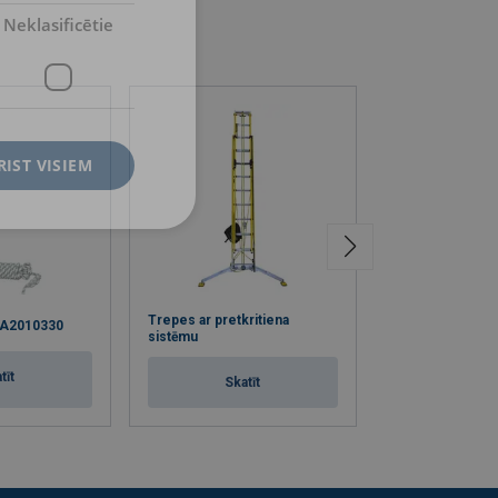
Neklasificētie
RIST VISIEM
Trepes ar pretkritiena
 FA2010330
Nolaišanās ierīce
sistēmu
tīt
Skat
Skatīt