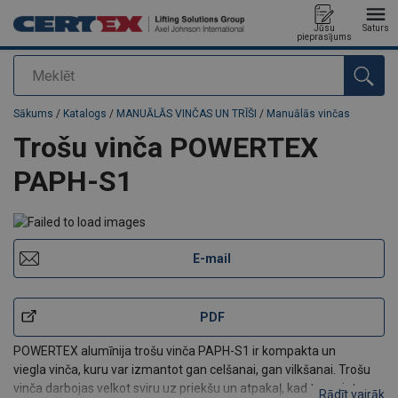
Jūsu
Saturs
pieprasījums
Meklēt
Pievienots jūsu pasūtījumam
Sākums
/
Katalogs
/
MANUĀLĀS VINČAS UN TRĪŠI
/
Manuālās vinčas
Trošu vinča POWERTEX
PAPH-S1
E-mail
PDF
POWERTEX alumīnija trošu vinča PAPH-S1 ir kompakta un
viegla vinča, kuru var izmantot gan celšanai, gan vilkšanai. Trošu
vinča darbojas velkot sviru uz priekšu un atpakaļ, kad trose iet caur
Rādīt vairāk