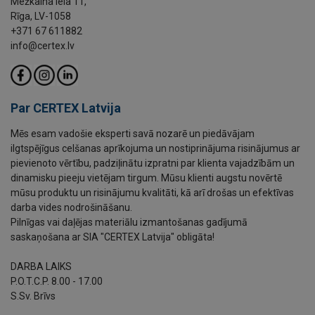
Mežkalna iela 11,
Rīga, LV-1058
+371 67 611882
info@certex.lv
Par CERTEX Latvija
Mēs esam vadošie eksperti savā nozarē un piedāvājam
ilgtspējīgus celšanas aprīkojuma un nostiprinājuma risinājumus ar
pievienoto vērtību, padziļinātu izpratni par klienta vajadzībām un
dinamisku pieeju vietējam tirgum. Mūsu klienti augstu novērtē
mūsu produktu un risinājumu kvalitāti, kā arī drošas un efektīvas
darba vides nodrošināšanu.
Pilnīgas vai daļējas materiālu izmantošanas gadījumā
saskaņošana ar SIA "CERTEX Latvija" obligāta!
DARBA LAIKS
P.O.T.C.P. 8.00 - 17.00
S.Sv. Brīvs