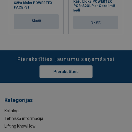
Ķēžu bloks POWERTEX
Ķēžu bloks POWERTEX
PCB-S2OLP ar Corolim®
PACB-S1
ķēdi
Skatīt
Skatīt
Pierakstīties jaunumu saņemšanai
Pierakstīties
Kategorijas
Katalogs
Tehniskā informācija
Lifting KnowHow