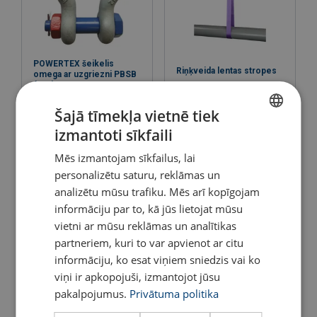
Lietošanas pamācība
POWERTEX šeikelis
Riņķveida lentas stropes
omega ar uzgriezni PBSB
Materiāls:
User Manual Powertex Wire Rope Pulling Hoist PAPH-
(833)
S1 (LV).pdf
Skatīt
Marķējums:
Šajā tīmekļa vietnē tiek
Skatīt
izmantoti sīkfaili
LATVIAN
Mēs izmantojam sīkfailus, lai
ENGLISH TRANSLATION
Darba temperatūra :
personalizētu saturu, reklāmas un
Pārklājums:
analizētu mūsu trafiku. Mēs arī kopīgojam
informāciju par to, kā jūs lietojat mūsu
Standarts:
vietni ar mūsu reklāmas un analītikas
Piezīme:
partneriem, kuri to var apvienot ar citu
Drošības koeficients:
informāciju, ko esat viņiem sniedzis vai ko
viņi ir apkopojuši, izmantojot jūsu
Spriegotājs - Dakša/Dakša
Ķēžu bloks POWERTEX
pakalpojumus.
Privātuma politika
POWERTEX
Blackline PCB-S2