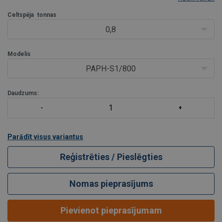
vinču ar vilkšanas ātrumu apm. 3 m/min. Trošu vinčai ir divi žokļi,
kas atveras pēc kār
Celtspēja
tonnas
0,8
Modelis
PAPH-S1/800
Daudzums:
Parādīt visus variantus
Reģistrēties / Pieslēgties
Nomas pieprasījums
Pievienot pieprasījumam