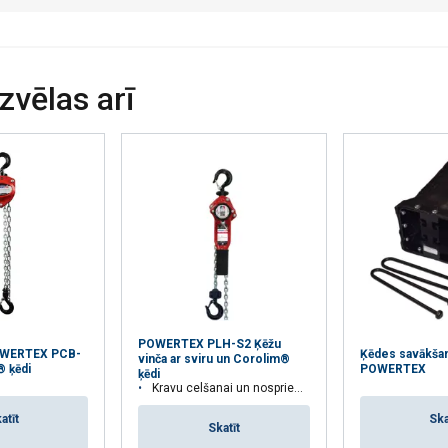
s.
Privātuma politika
Veiktspējas
Mērķa
Funkcionalitātes
izvēlas arī
AS
ATTEIKTIES NO VISIEM
PIEK
POWERTEX PLH-S2 Ķēžu
OWERTEX PCB-
Ķēdes savākša
vinča ar sviru un Corolim®
® ķēdi
POWERTEX
ķēdi
Kravu celšanai un nospriegošanai
atīt
Ska
Skatīt