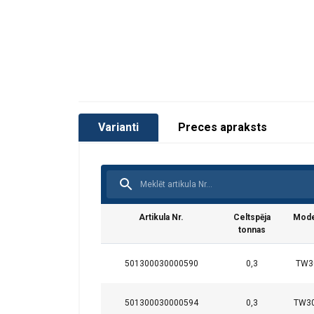
Varianti
Preces apraksts
Artikula Nr.
Celtspēja
Mode
tonnas
Šajā tīmekļa
501300030000590
0,3
TW3
Mēs izmantojam sī
kopīgojam informā
501300030000594
0,3
TW3
kuri to var apvien