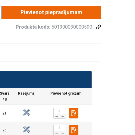
Pievienot pieprasījumam
Produkta kods:
501300030000590
Svars
Rasējums
Pievienot grozam
kg
21
fiku. Mēs arī
LATVIAN
ītikas partneriem,
ENGLISH TRANSLATION
25
pojuši, izmantojot