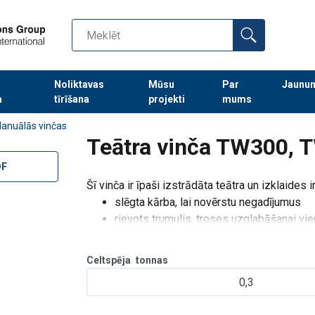
Noliktavas
Mūsu
Par
Jaunu
a
tīrīšana
projekti
mums
Turpināt meklēt preces
anuālās vinčas
Teātra vinča TW300, 
DF
Šī vinča ir īpaši izstrādāta teātra un izklaides in
slēgta kārba, lai novērstu negadījumus
rievots trumulis, troses uzglabāšanai vie
slodzes spiediena bremzes ar dubulto sis
jebkurā pozīcijā
Celtspēja
tonnas
regulējams un nostirpināms rokturis
0,3
pie