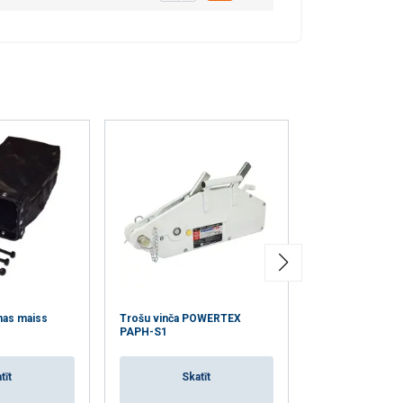
Neklasificētie
RIST VISIEM
nas maiss
Trošu vinča POWERTEX
Ķēžu vinča ar svi
PAPH-S1
POWERTEX PAL
tīt
Skatīt
Skat