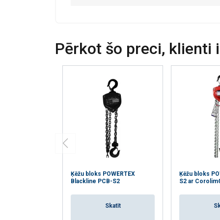
jūsu pakalpojumu
Strikti
nepieciešamie
Pērkot šo preci, klienti 
RĀDĪT DETAĻ
Ķēžu bloks POWERTEX
Ķēžu bloks P
Blackline PCB-S2
S2 ar Corolim
Skatīt
Sk