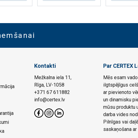
aņemšanai
Kontakti
Par CERTEX L
Mežkalna iela 11,
Mēs esam vadoš
Rīga, LV-1058
ilgtspējīgus cel
rmācija
+371 67 611882
ar pievienoto vē
info@certex.lv
un dinamisku pie
mūsu produktu un
rantija
darba vides nod
Pilnīgas vai da
kumi
saskaņošana ar 
ka