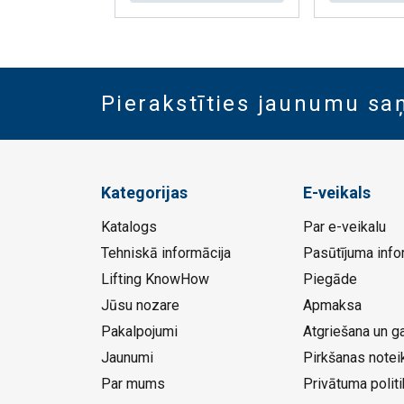
Pierakstīties jaunumu s
Kategorijas
E-veikals
Katalogs
Par e-veikalu
Tehniskā informācija
Pasūtījuma info
Lifting KnowHow
Piegāde
Jūsu nozare
Apmaksa
Pakalpojumi
Atgriešana un ga
Jaunumi
Pirkšanas notei
Par mums
Privātuma politi