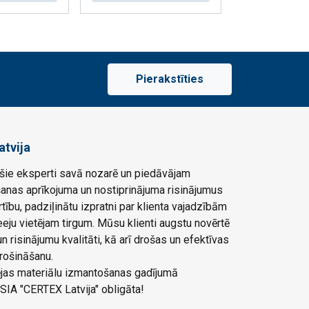
Pierakstīties
atvija
ie eksperti savā nozarē un piedāvājam
šanas aprīkojuma un nostiprinājuma risinājumus
rtību, padziļinātu izpratni par klienta vajadzībām
eju vietējam tirgum. Mūsu klienti augstu novērtē
 risinājumu kvalitāti, kā arī drošas un efektīvas
rošināšanu.
ļējas materiālu izmantošanas gadījumā
SIA "CERTEX Latvija" obligāta!