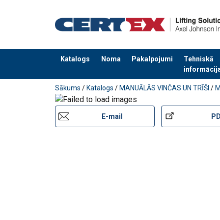
Marķējums:
Standarts:
Piezīme:
Katalogs
Noma
Pakalpojumi
Tehniskā
informācij
Drošības koeficients:
Pievienots jūsu pasūtījumam
Sākums
/
Katalogs
/
MANUĀLĀS VINČAS UN TRĪŠI
/
M
E-mail
P