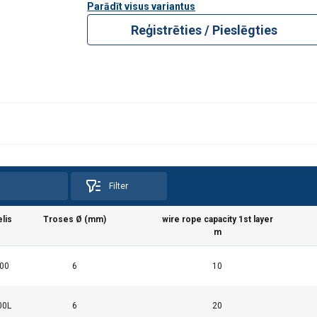
Parādīt visus variantus
Reģistrēties / Pieslēgties
Filter
lis
Troses Ø (mm)
wire rope capacity 1st layer
m
 vietnē tiek izmantoti sīkfaili
00
6
10
kfailus, lai personalizētu saturu, reklāmas un analizētu mūsu tra
ciju par to, kā jūs lietojat mūsu vietni ar mūsu reklāmas un anal
00L
6
20
ot ar citu informāciju, ko esat viņiem sniedzis vai ko viņi ir apko