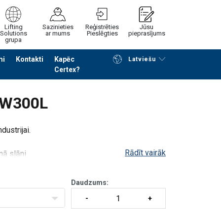
Lifting
Sazinieties
Reģistrēties
Jūsu
Solutions
ar mums
Pieslēgties
pieprasījums
grupa
mi
Kontakti
Kapēc
Latviešu
Certex?
Noformēt piedāvājuma pieprasījumu
TW300L
dustrijai.
Rādīt vairāk
nā slāni
tēmu drošai, stabilai kravas noturēšanai
Daudzums: