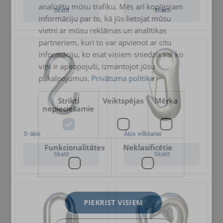
analizētu mūsu trafiku. Mēs arī kopīgojam
Skatīt
Skatīt
informāciju par to, kā jūs lietojat mūsu
vietni ar mūsu reklāmas un analītikas
partneriem, kuri to var apvienot ar citu
informāciju, ko esat viņiem sniedzis vai ko
viņi ir apkopojuši, izmantojot jūsu
pakalpojumus.
Privātuma politika
Strikti
Veiktspējas
Mērķa
nepieciešamie
S-āķis
Āķis vilkšanai
Funkcionalitātes
Neklasificētie
Skatīt
Skatīt
PIEKRIST VISIEM