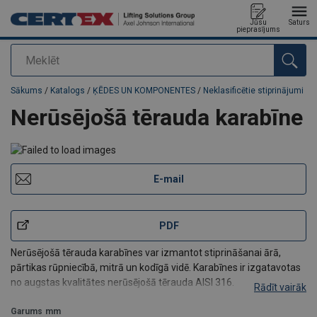
Jūsu
Saturs
pieprasījums
Meklēt
Pievienots jūsu pasūtījumam
Sākums
/
Katalogs
/
ĶĒDES UN KOMPONENTES
/
Neklasificētie stiprinājumi
Nerūsējošā tērauda karabīne
E-mail
PDF
Nerūsējošā tērauda karabīnes var izmantot stiprināšanai ārā,
pārtikas rūpniecībā, mitrā un kodīgā vidē. Karabīnes ir izgatavotas
no augstas kvalitātes nerūsējošā tērauda AISI 316.
Rādīt vairāk
Garums
mm