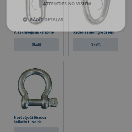
ATTEIKTIES NO VISIEM
RĀDĪT DETAĻAS
Aizskrūvējama karabīne
Ķēdes remontgredzens
Skatīt
Skatīt
Nerūsējošā tērauda
šeikelis H-veida