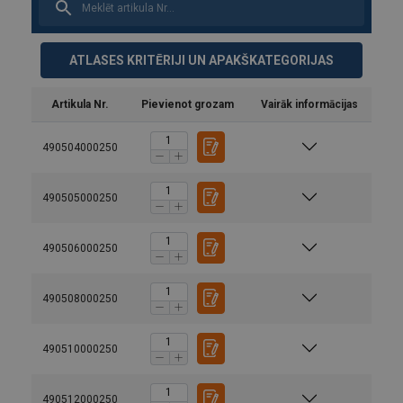
ATLASES KRITĒRIJI UN APAKŠKATEGORIJAS
Artikula Nr.
Pievienot grozam
Vairāk informācijas
490504000250
490505000250
490506000250
Materiāls:
Uzmanību:
490508000250
490510000250
490512000250