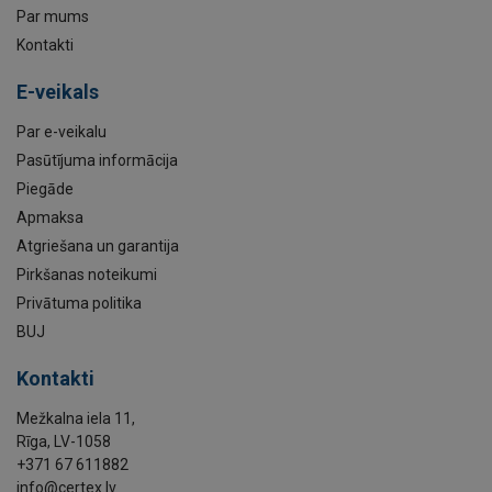
Par mums
Kontakti
E-veikals
Par e-veikalu
Pasūtījuma informācija
Piegāde
Apmaksa
Atgriešana un garantija
Pirkšanas noteikumi
Privātuma politika
BUJ
Kontakti
Mežkalna iela 11,
Rīga, LV-1058
+371 67 611882
info@certex.lv