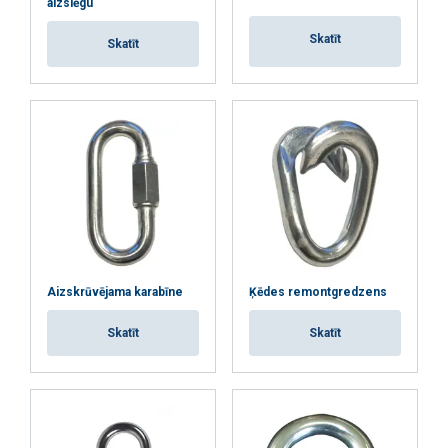
aizslēgu
pakalpojumus.
Privātuma politika
Skatīt
Skatīt
Strikti
Veiktspējas
Mērķa
nepieciešamie
Funkcionalitātes
Neklasificētie
PIEKRIST VISIEM
Aizskrūvējama karabīne
Ķēdes remontgredzens
ATTEIKTIES NO VISIEM
Skatīt
Skatīt
RĀDĪT DETAĻAS