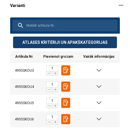
ATLASES KRITĒRIJI UN APAKŠKATEGORIJAS
Artikula Nr.
Pievienot grozam
Vairāk informācijas
4905SKOU3
4905SKOU4
Materiāls:
Pārklājums:
Uzmanību:
4905SKOU5
4905SKOU6