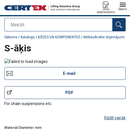
Jūsu
Saturs
pieprasījums
Meklēt
Pievienots jūsu pasūtījumam
Sākums
/
Katalogs
/
ĶĒDES UN KOMPONENTES
/
Neklasificētie stiprinājumi
S-āķis
E-mail
PDF
For chain suspensions etc.
Rādīt vairāk
Material Diameter
mm