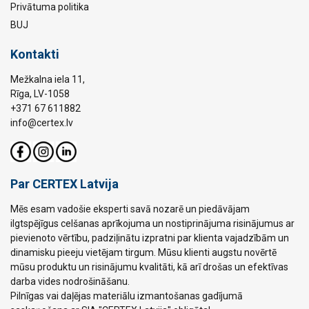
Privātuma politika
BUJ
Kontakti
Mežkalna iela 11,
Rīga, LV-1058
+371 67 611882
info@certex.lv
Par CERTEX Latvija
Mēs esam vadošie eksperti savā nozarē un piedāvājam
ilgtspējīgus celšanas aprīkojuma un nostiprinājuma risinājumus ar
pievienoto vērtību, padziļinātu izpratni par klienta vajadzībām un
dinamisku pieeju vietējam tirgum. Mūsu klienti augstu novērtē
mūsu produktu un risinājumu kvalitāti, kā arī drošas un efektīvas
darba vides nodrošināšanu.
Pilnīgas vai daļējas materiālu izmantošanas gadījumā