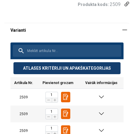
2509
Produkta kods:
ATLASES KRITĒRIJI UN APAKŠKATEGORIJAS
Artikula Nr.
Pievienot grozam
Vairāk informācijas
TEHNISKĀS INFORMĀCIJAS SADAĻĀ
Drošības koeficients 4:1
1-zaru strope
2-zaru st
Konstrukcija:
2509
Marķējums:
2509
Standarts:
Ķēdes ø
Piezīme:
(mm)
Taisni
Cilpa
U-veidā
0°−45°
mm
C
2509