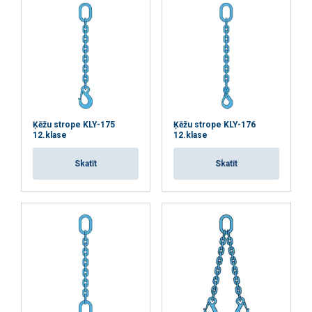
Funkcionalitātes
Neklasificētie
PIEKRIST VISIEM
Ķēžu strope KLY-175
Ķēžu strope KLY-176
12.klase
12.klase
ATTEIKTIES NO VISIEM
Skatīt
Skatīt
RĀDĪT DETAĻAS