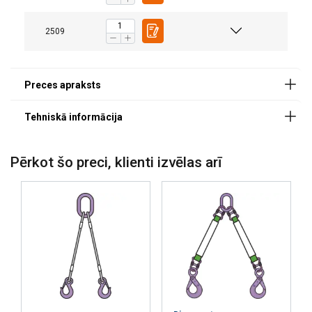
7
2,36
1,90
4,72
3,35
Drošības koeficients:
Klase:
8
3,00
2,36
6,00
4,25
2509
10
5,00
4,00
10,00
7,10
13
8,00
6,30
16,00
11,20
Factor (K
)
1
0,8
2
1,4
L
Ja vairākzaru strope tiek izmantota kā cilpa, celtpē
Pērkot šo preci, klienti izvēlas arī