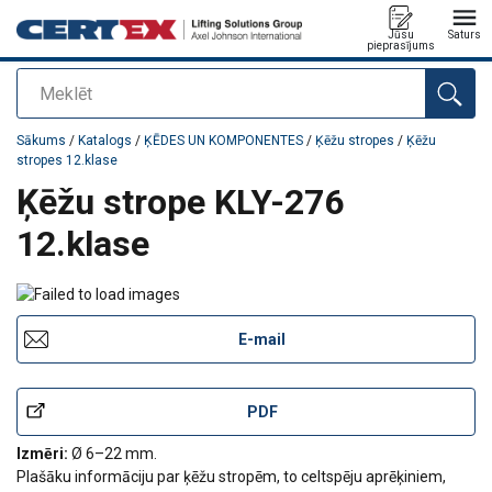
Jūsu
Saturs
pieprasījums
Meklēt
Pievienots jūsu pasūtījumam
Sākums
/
Katalogs
/
ĶĒDES UN KOMPONENTES
/
Ķēžu stropes
/
Ķēžu
stropes 12.klase
Ķēžu strope KLY-276
12.klase
E-mail
PDF
Izmēri:
Ø 6–22 mm.
Plašāku informāciju par ķēžu stropēm, to celtspēju aprēķiniem,