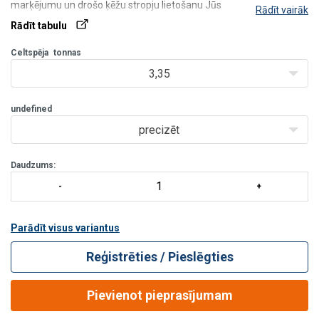
marķējumu un drošo ķēžu stropju lietošanu Jūs
Rādīt vairāk
atradīsiet
TEHNISKĀS INFORMĀCIJAS SADAĻĀ
.
Rādīt tabulu
Celtspēja
tonnas
3,35
undefined
precizēt
Daudzums:
Parādīt visus variantus
Reģistrēties / Pieslēgties
Pievienot pieprasījumam