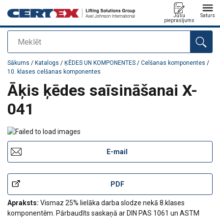
Jūsu
Saturs
pieprasījums
Meklēt
Pievienots jūsu pasūtījumam
Sākums
/
Katalogs
/
ĶĒDES UN KOMPONENTES
/
Celšanas komponentes
/
10. klases celšanas komponentes
Āķis ķēdes saīsināšanai X-
041
E-mail
PDF
Apraksts:
Vismaz 25% lielāka darba slodze nekā 8.klases
komponentēm. Pārbaudīts saskaņā ar DIN PAS 1061 un ASTM