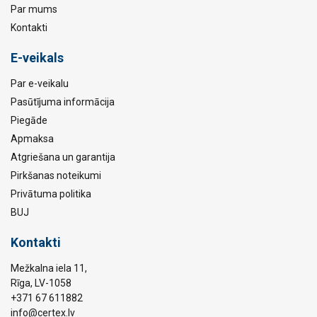
Par mums
Kontakti
E-veikals
Par e-veikalu
Pasūtījuma informācija
Piegāde
Apmaksa
Atgriešana un garantija
Pirkšanas noteikumi
Privātuma politika
BUJ
Kontakti
Mežkalna iela 11,
Rīga, LV-1058
+371 67 611882
info@certex.lv