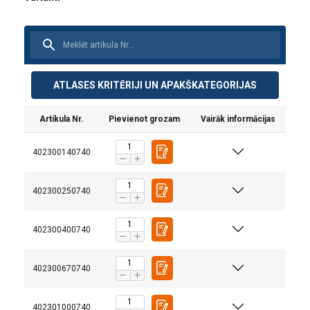
ATLASES KRITĒRIJI UN APAKŠKATEGORIJAS
Artikula Nr.
Pievienot grozam
Vairāk informācijas
402300140740
402300250740
402300400740
402300670740
Materiāls:
Marķējums:
Standarts:
402301000740