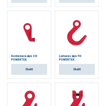
Funkcionalitātes
Neklasificētie
PIEKRIST VISIEM
ATTEIKTIES NO VISIEM
Konteinera āķis CH
Lietuves āķis FH
POWERTEX
POWERTEX
RĀDĪT DETAĻAS
Skatīt
Skatīt