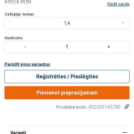
A952/A 952M.
Rādīt vairāk
Celtspēja
tonnas
1,4
Daudzums:
Parādīt visus variantus
Reģistrēties / Pieslēgties
Pievienot pieprasījumam
402300140740
Produkta kods: