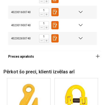
Drošības koeficients:
402301600740
Klase:
402301900740
402302650740
Pērkot šo preci, klienti izvēlas arī