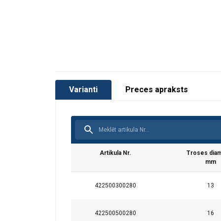
Varianti
Preces apraksts
Artikula Nr.
Troses dia
mm
422500300280
13
422500500280
16