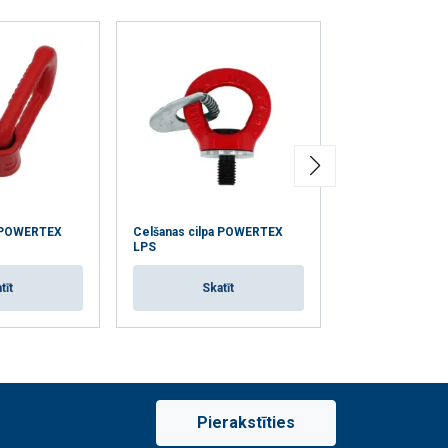
a POWERTEX
Celšanas cilpa POWERTEX
Metināma celšan
LPS
POWERTEX LP
tīt
Skatīt
Skat
Pierakstīties