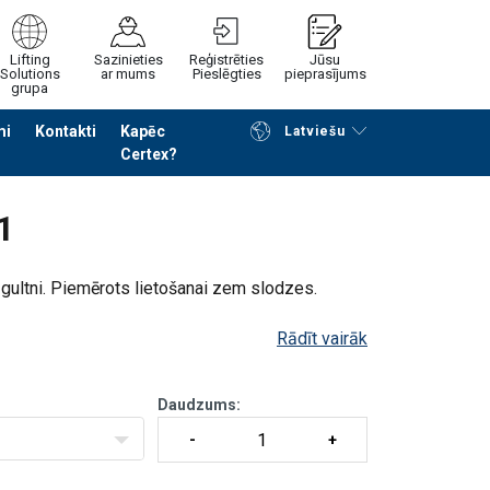
Lifting
Sazinieties
Reģistrēties
Jūsu
Solutions
ar mums
Pieslēgties
pieprasījums
grupa
mi
Kontakti
Kapēc
Latviešu
Certex?
Noformēt piedāvājuma pieprasījumu
1
 gultni. Piemērots lietošanai zem slodzes.
Rādīt vairāk
Daudzums: