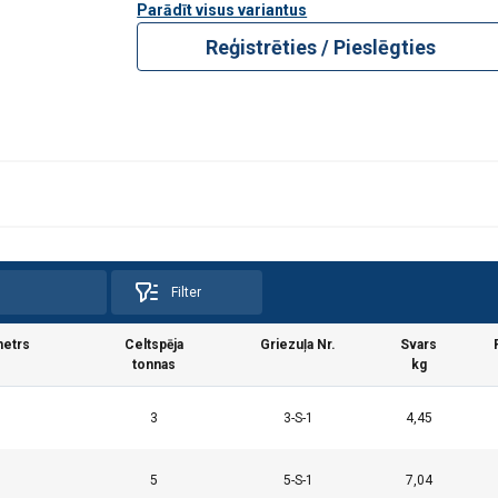
Parādīt visus variantus
Reģistrēties / Pieslēgties
Filter
metrs
Celtspēja
Griezuļa Nr.
Svars
tonnas
kg
3
3-S-1
4,45
5
5-S-1
7,04