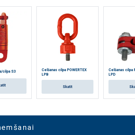
Celšanas cilpa POWERTEX
Celšanas cilp
a/cilpa S3
LPB
LPD
atīt
Skatīt
Ska
aņemšanai