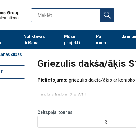
Noliktavas
Mūsu
Par
Jaunu
a
tīrīšana
projekti
mums
Turpināt meklēt preces
šanas cilpas
Griezulis dakša/āķis S
DF
Pielietojums:
griezulis dakša/āķis ar konisko
Testa slodze:
2 x WLL
Celtspēja
tonnas
3