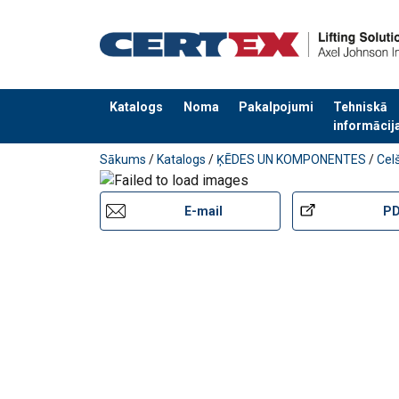
Katalogs
Noma
Pakalpojumi
Tehniskā
informācij
Pievienots jūsu pasūtījumam
Sākums
/
Katalogs
/
ĶĒDES UN KOMPONENTES
/
Cel
E-mail
P
Marķējums:
Pārklājums:
Uzmanību:
Drošības koeficients: