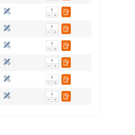
fiku. Mēs arī
LATVIAN
ītikas partneriem,
ENGLISH TRANSLATION
pojuši, izmantojot
Neklasificētie
RIST VISIEM