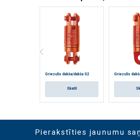
Griezulis dakša/dakša S2
Griezulis dakš
Skatīt
Sk
Pierakstīties jaunumu s