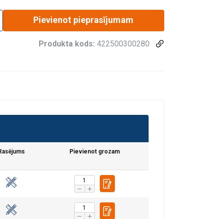
Pievienot pieprasījumam
Produkta kods:
422500300280
Rasējums
Pievienot grozam