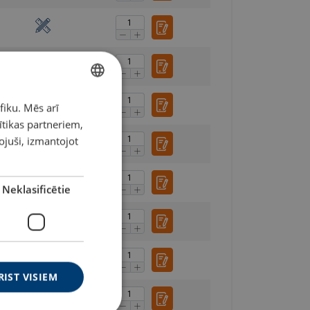
fiku. Mēs arī
LATVIAN
ītikas partneriem,
ENGLISH TRANSLATION
pojuši, izmantojot
Neklasificētie
RIST VISIEM