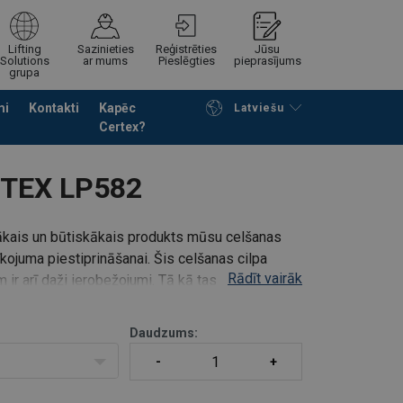
Lifting
Sazinieties
Reģistrēties
Jūsu
Solutions
ar mums
Pieslēgties
pieprasījums
grupa
mi
Kontakti
Kapēc
Latviešu
Certex?
Noformēt piedāvājuma pieprasījumu
RTEX LP582
ākais un būtiskākais produkts mūsu celšanas
īkojuma piestiprināšanai. Šis celšanas cilpa
Rādīt vairāk
ir arī daži ierobežojumi. Tā kā tas ir
Daudzums: