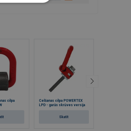
nas cilpa
Celšanas cilpa POWERTEX
Celšanas cilpa
W
LPD - garās skrūves versija
LP580
tīt
Skatīt
Skat