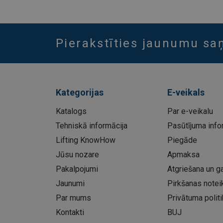
Pierakstīties jaunumu s
Kategorijas
E-veikals
Katalogs
Par e-veikalu
Tehniskā informācija
Pasūtījuma info
Lifting KnowHow
Piegāde
Jūsu nozare
Apmaksa
Pakalpojumi
Atgriešana un ga
Jaunumi
Pirkšanas notei
Par mums
Privātuma politi
Kontakti
BUJ