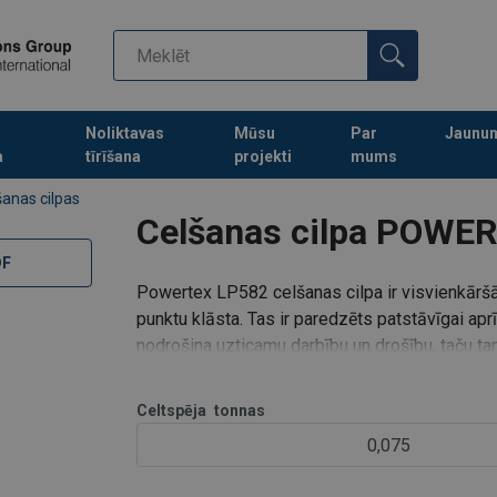
Noliktavas
Mūsu
Par
Jaunu
a
tīrīšana
projekti
mums
Turpināt meklēt preces
šanas cilpas
Celšanas cilpa POWE
DF
Powertex
LP582 celšanas cilpa ir visvienkārš
punktu klāsta. Tas ir paredzēts patstāvīgai apr
nodrošina uzticamu darbību un drošību, taču tam 
fiks/span>
Celtspēja
tonnas
0,075