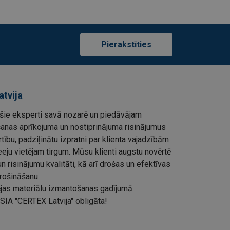
Pierakstīties
atvija
ie eksperti savā nozarē un piedāvājam
šanas aprīkojuma un nostiprinājuma risinājumus
rtību, padziļinātu izpratni par klienta vajadzībām
eju vietējam tirgum. Mūsu klienti augstu novērtē
 risinājumu kvalitāti, kā arī drošas un efektīvas
rošināšanu.
ļējas materiālu izmantošanas gadījumā
SIA "CERTEX Latvija" obligāta!