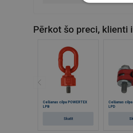
Pērkot šo preci, klienti 
Celšanas cilpa POWERTEX
Celšanas cil
LPB
LPD
Skatīt
Sk