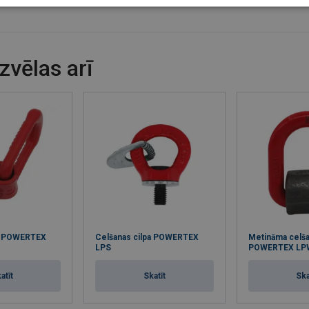
izvēlas arī
pa POWERTEX
Celšanas cilpa POWERTEX
Metināma celša
LPS
POWERTEX LP
atīt
Skatīt
Ska