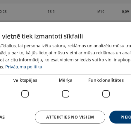
Manual-ML-20260408.pdf
0,23
13,5
M10
0,09
0,34
20
M12
0,16
 vietnē tiek izmantoti sīkfaili
0224.pdf
0,49
28,8
M14
0,24
kfailus, lai personalizētu saturu, reklāmas un analizētu mūsu tra
ciju par to, kā jūs lietojat mūsu vietni ar mūsu reklāmas un anal
ot ar citu informāciju, ko esat viņiem sniedzis vai ko viņi ir apko
0,7
41,2
M16
0,25
s.
Privātuma politika
1,2
70,6
M20
0,36
Veiktspējas
Mērķa
Funkcionalitātes
1,8
106
M24
0,72
3,2
189
M30
1,4
AS
ATTEIKTIES NO VISIEM
PIEK
4,6
271
M36
2