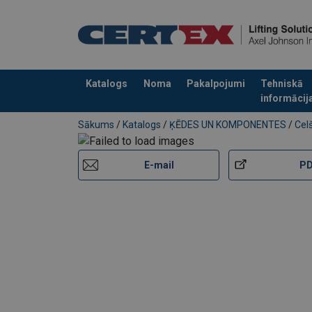
Katalogs
Noma
Pakalpojumi
Tehniskā
informācij
Pievienots jūsu pasūtījumam
Sākums
/
Katalogs
/
ĶĒDES UN KOMPONENTES
/
Cel
E-mail
P
Atļautie slodzes virzieni