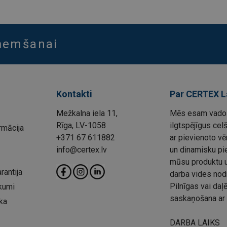
aņemšanai
Kontakti
Par CERTEX L
Mežkalna iela 11,
Mēs esam vadoš
Rīga, LV-1058
ilgtspējīgus cel
rmācija
+371 67 611882
ar pievienoto vē
info@certex.lv
un dinamisku pie
mūsu produktu un
rantija
darba vides nod
Pilnīgas vai da
kumi
saskaņošana ar 
ka
DARBA LAIKS