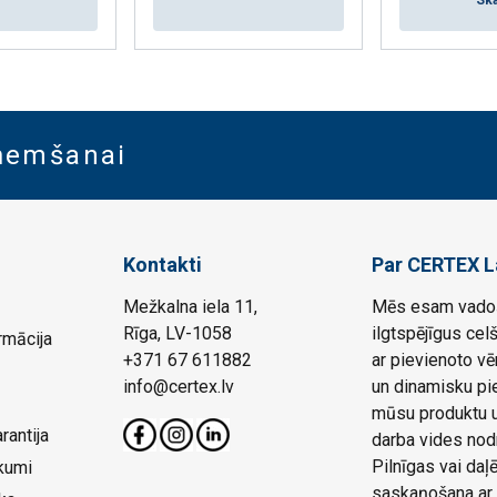
Ska
aņemšanai
Kontakti
Par CERTEX L
Mežkalna iela 11,
Mēs esam vadoš
Rīga, LV-1058
ilgtspējīgus cel
rmācija
+371 67 611882
ar pievienoto vē
info@certex.lv
un dinamisku pie
mūsu produktu un
rantija
darba vides nod
Pilnīgas vai da
kumi
saskaņošana ar 