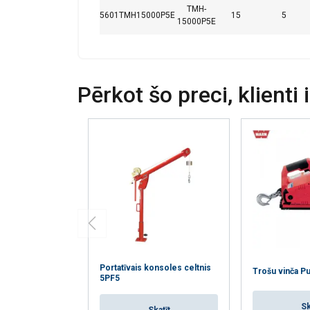
TMH-
5601TMH15000P5E
15
5
15000P5E
Pērkot šo preci, klienti 
Portatīvais konsoles celtnis
Trošu vinča Pul
5PF5
Sk