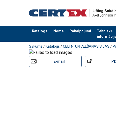
Katalogs
Noma
Pakalpojumi
Tehniskā
informācij
Pievienots jūsu pasūtījumam
Sākums
/
Katalogs
/
CELTŅI UN CELŠANAS SIJAS
/
P
E-mail
P