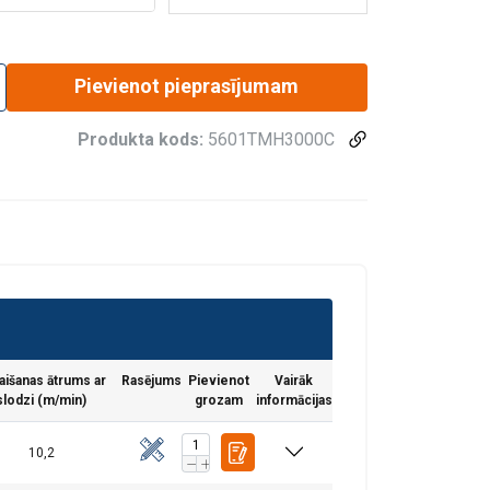
Pievienot pieprasījumam
Produkta kods:
5601TMH3000C
aišanas ātrums ar
Rasējums
Pievienot
Vairāk
slodzi (m/min)
grozam
informācijas
10,2