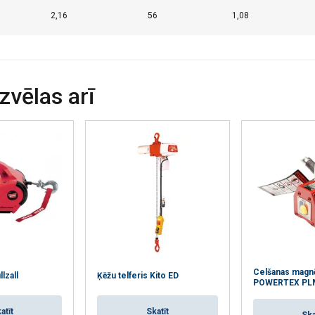
2,16
56
1,08
izvēlas arī
Celšanas magn
lzall
Ķēžu telferis Kito ED
POWERTEX PL
atīt
Skatīt