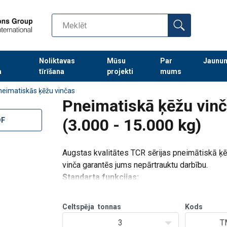
Noliktavas
Mūsu
Par
Jaunu
a
tīrīšana
projekti
mums
Turpināt meklēt preces
neimatiskās ķēžu vinčas
Pneimatiskā ķēžu vin
(3.000 - 15.000 kg)
DF
Augstas kvalitātes TCR sērijas pneimātiskā ķē
vinča garantēs jums nepārtrauktu darbību.
Standarta funkcijas:
Precīza regulējama ātruma kontrole (pults
Optimāla kravas vadība, ļoti precīza poz
Celtspēja
tonnas
Kods
Galvenais avārijas gai
3
T