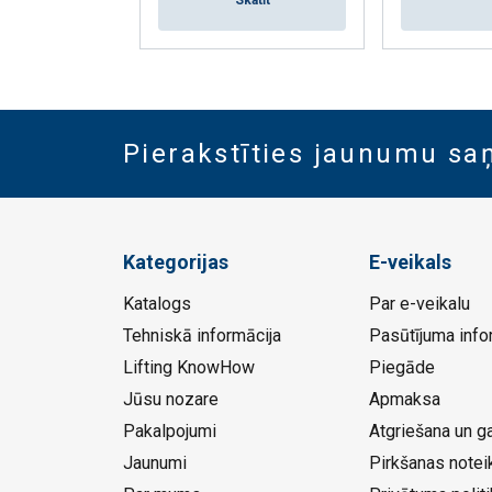
Skatīt
Pierakstīties jaunumu s
Kategorijas
E-veikals
Katalogs
Par e-veikalu
Tehniskā informācija
Pasūtījuma info
Lifting KnowHow
Piegāde
Jūsu nozare
Apmaksa
Pakalpojumi
Atgriešana un ga
Jaunumi
Pirkšanas notei