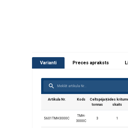
Varianti
Preces apraksts
L
Artikula Nr.
Kods
Celtspēja
Ķēdes kritum
tonnas
skaits
TMH-
5601TMH3000C
3
1
3000C