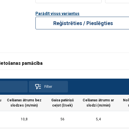
Parādīt visus variantus
Reģistrēties / Pieslēgties
ietošanas pamācība
Filter
u
Celšanas ātrums bez
Gaisa patēriņš
Celšanas ātrums ar
Nol
slodzes (m/min)
ceļot (l/sek)
slodzi (m/min)
10,8
56
5,4