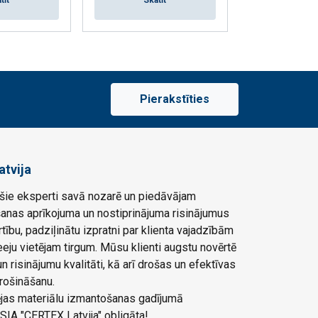
tīt
Skatīt
Skat
Pierakstīties
atvija
ie eksperti savā nozarē un piedāvājam
šanas aprīkojuma un nostiprinājuma risinājumus
rtību, padziļinātu izpratni par klienta vajadzībām
eju vietējam tirgum. Mūsu klienti augstu novērtē
 risinājumu kvalitāti, kā arī drošas un efektīvas
rošināšanu.
ļējas materiālu izmantošanas gadījumā
SIA "CERTEX Latvija" obligāta!