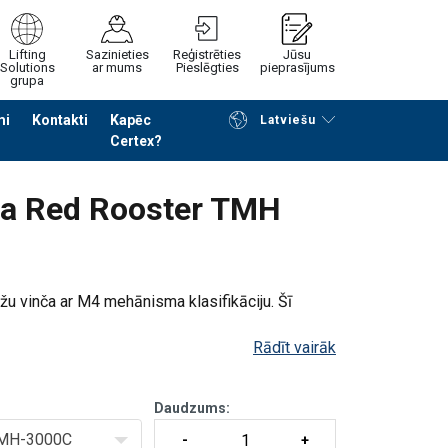
Lifting
Sazinieties
Reģistrēties
Jūsu
Solutions
ar mums
Pieslēgties
pieprasījums
grupa
mi
Kontakti
Kapēc
Latviešu
Certex?
Noformēt piedāvājuma pieprasījumu
ča Red Rooster TMH
žu vinča ar M4 mehānisma klasifikāciju. Šī
Rādīt vairāk
 vai radio vadība)
icionēšana
Daudzums:
MH-3000C