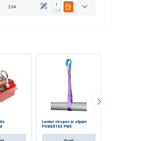
2,04
ēts
Lentas stropes ar cilpām
POWERTEX šeik
M
POWERTEX PWE
PBSP (831)