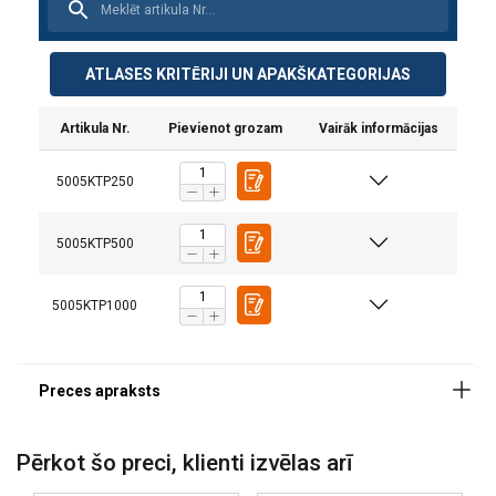
ATLASES KRITĒRIJI UN APAKŠKATEGORIJAS
Artikula Nr.
Pievienot grozam
Vairāk informācijas
5005KTP250
5005KTP500
5005KTP1000
Materiāls:
Marķējums:
Darba temperatūra :
Pārklājums:
Piezīme:
Pērkot šo preci, klienti izvēlas arī