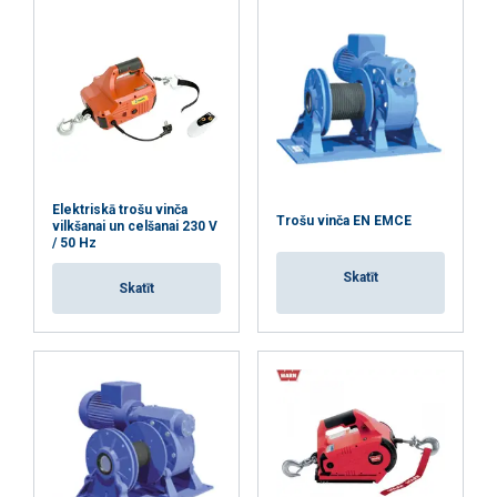
Elektriskā trošu vinča
Trošu vinča EN EMCE
vilkšanai un celšanai 230 V
/ 50 Hz
Skatīt
Skatīt
Šajā tīmekļa vietnē tiek
izmantoti sīkfaili
LATVIAN