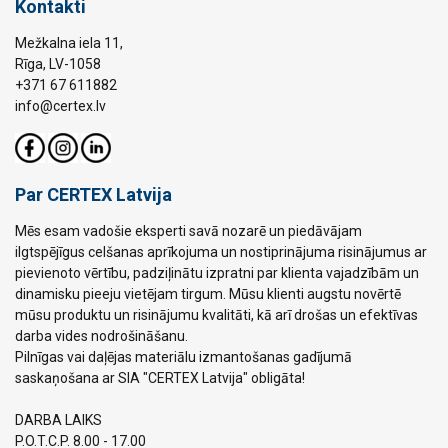
Kontakti
Mežkalna iela 11,
Rīga, LV-1058
+371 67 611882
info@certex.lv
Par CERTEX Latvija
Mēs esam vadošie eksperti savā nozarē un piedāvājam
ilgtspējīgus celšanas aprīkojuma un nostiprinājuma risinājumus ar
pievienoto vērtību, padziļinātu izpratni par klienta vajadzībām un
dinamisku pieeju vietējam tirgum. Mūsu klienti augstu novērtē
mūsu produktu un risinājumu kvalitāti, kā arī drošas un efektīvas
darba vides nodrošināšanu.
Pilnīgas vai daļējas materiālu izmantošanas gadījumā
saskaņošana ar SIA "CERTEX Latvija" obligāta!
DARBA LAIKS
P.O.T.C.P. 8.00 - 17.00