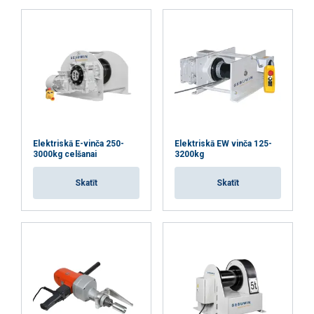
PIEKRIST VISIEM
ATTEIKTIES NO VISIEM
RĀDĪT DETAĻAS
Elektriskā E-vinča 250-
Elektriskā EW vinča 125-
3000kg celšanai
3200kg
Skatīt
Skatīt