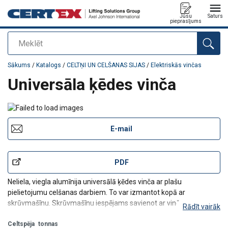
Jūsu
Saturs
pieprasījums
Meklēt
Pievienots jūsu pasūtījumam
Sākums
/
Katalogs
/
CELTŅI UN CELŠANAS SIJAS
/
Elektriskās vinčas
Universāla ķēdes vinča
E-mail
PDF
Neliela, viegla alumīnija universālā ķēdes vinča ar plašu
pielietojumu celšanas darbiem. To var izmantot kopā ar
skrūvmašīnu. Skrūvmašīnu iespējams savienot ar vinču,
Rādīt vairāk
izmantojot 1,5–3 m garu vadības kabeli, kas ļauj ērti pacelt un
nolaist kravu attālināti.
Celtspēja
tonnas