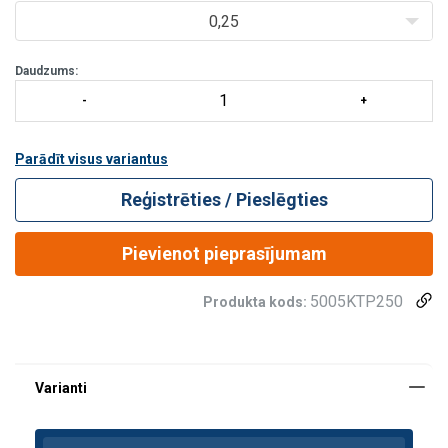
Vinču var darbināt arī tieši, izmanto
0,25
Daudzums:
Parādīt visus variantus
Reģistrēties / Pieslēgties
Pievienot pieprasījumam
5005KTP250
Produkta kods: