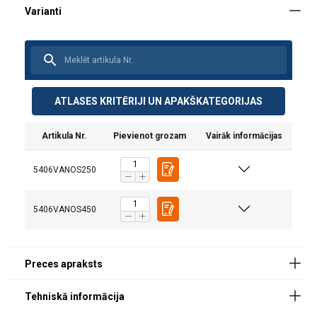
ATLASES KRITĒRIJI UN APAKŠKATEGORIJAS
Iespējas:
Artikula Nr.
Pievienot grozam
Vairāk informācijas
Marķējums:
5406VANOS250
5406VANOS450
Spare part (product
Description
Suitable
code)
for hoist
(product
code/-s)