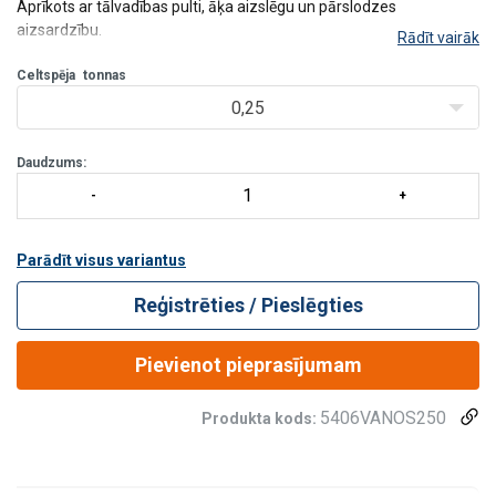
Aprīkots ar tālvadības pulti, āķa aizslēgu un pārslodzes
aizsardzību.
Rādīt vairāk
Celtspēja
tonnas
Piezīme!
Efektīvais darba garums:
0,25
VANOS250: 6,8 m
VANOS450: 3,4 m
Daudzums:
Parādīt visus variantus
Reģistrēties / Pieslēgties
Pievienot pieprasījumam
5406VANOS250
Produkta kods: