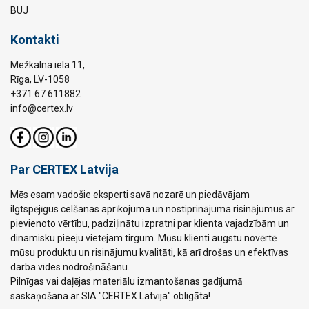
BUJ
Kontakti
Mežkalna iela 11,
Rīga, LV-1058
+371 67 611882
info@certex.lv
Par CERTEX Latvija
Mēs esam vadošie eksperti savā nozarē un piedāvājam
ilgtspējīgus celšanas aprīkojuma un nostiprinājuma risinājumus ar
pievienoto vērtību, padziļinātu izpratni par klienta vajadzībām un
dinamisku pieeju vietējam tirgum. Mūsu klienti augstu novērtē
mūsu produktu un risinājumu kvalitāti, kā arī drošas un efektīvas
darba vides nodrošināšanu.
Pilnīgas vai daļējas materiālu izmantošanas gadījumā
saskaņošana ar SIA "CERTEX Latvija" obligāta!