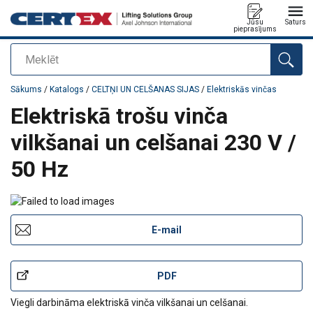
Jūsu
Saturs
pieprasījums
Meklēt
Pievienots jūsu pasūtījumam
Sākums
/
Katalogs
/
CELTŅI UN CELŠANAS SIJAS
/
Elektriskās vinčas
Elektriskā trošu vinča
vilkšanai un celšanai 230 V /
50 Hz
E-mail
PDF
Viegli darbināma elektriskā vinča vilkšanai un celšanai.