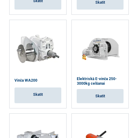
Skatīt
Skatīt
PIEKRIST VISIEM
ATTEIKTIES NO VISIEM
RĀDĪT DETAĻAS
Elektriskā E-vinča 250-
Vinča WA200
3000kg celšanai
Skatīt
Skatīt