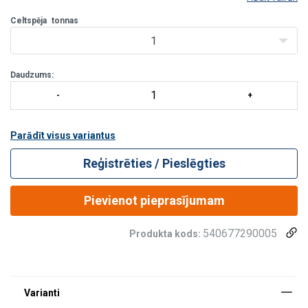
un efektīvi pārvietot lielu slodzi, risinājumu piedāva ar
akumulātoru darbināma urbjmašī
Celtspēja
tonnas
1
Daudzums:
Parādīt visus variantus
Reģistrēties / Pieslēgties
Pievienot pieprasījumam
540677290005
Produkta kods: