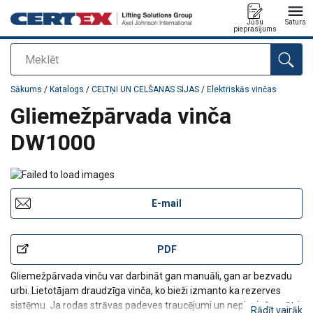
Jūsu
Saturs
pieprasījums
Meklēt
Pievienots jūsu pasūtījumam
Sākums
/
Katalogs
/
CELTŅI UN CELŠANAS SIJAS
/
Elektriskās vinčas
Gliemežpārvada vinča
DW1000
E-mail
PDF
Gliemežpārvada vinču var darbināt gan manuāli, gan ar bezvadu
urbi. Lietotājam draudzīga vinča, ko bieži izmanto ka rezerves
sistēmu. Ja rodas strāvas padeves traucējumi un nepieciešms ātri
Rādīt vairāk