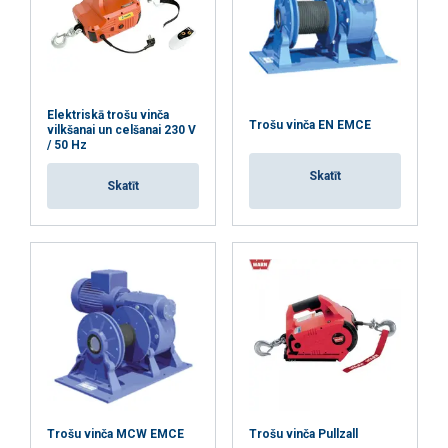
Materiāls:
Marķējums:
Pārklājums:
Standarts:
Piezīme:
Elektriskā trošu vinča
Trošu vinča EN EMCE
vilkšanai un celšanai 230 V
Drošības koeficients:
/ 50 Hz
Skatīt
Skatīt
Trošu vinča MCW EMCE
Trošu vinča Pullzall