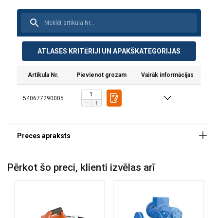
ATLASES KRITĒRIJI UN APAKŠKATEGORIJAS
Artikula Nr.
Pievienot grozam
Vairāk informācijas
540677290005
Pērkot šo preci, klienti izvēlas arī
Iespējas: