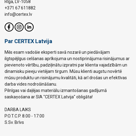
Rīga, LV-1058
+371 67 611882
info@certex.lv
Par CERTEX Latvija
Mēs esam vadošie eksperti savā nozarē un piedāvājam
ilgtspējīgus celšanas aprīkojuma un nostiprinājuma risinājumus ar
pievienoto vērtību, padziļinātu izpratni par klienta vajadzībām un
dinamisku pieeju vietējam tirgum. Mūsu klienti augstu novērtē
mūsu produktu un risinājumu kvalitāti, kā arī drošas un efektīvas
darba vides nodrošināšanu.
Pilnīgas vai daļējas materiālu izmantošanas gadījumā
saskaņošana ar SIA "CERTEX Latvija" obligāta!
DARBA LAIKS
P.O.T.C.P. 8.00 - 17.00
S.Sv. Brīvs