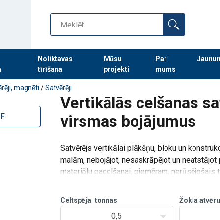
Noliktavas
Mūsu
Par
Jaunu
a
tīrīšana
projekti
mums
Turpināt meklēt preces
rēji, magnēti
/
Satvērēji
Vertikālās celšanas sa
virsmas bojājumus
DF
Satvērējs vertikālai plākšņu, bloku un konstruk
malām, nebojājot, nesaskrāpējot un neatstājot
materiālu pacelšanai, piemēram, nerūsējošais 
Celtspēja
tonnas
Žokļa atvē
0,5