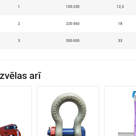
1
100-230
12,3
2
220-360
18
3
350-500
33
izvēlas arī