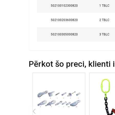
502100102300820
1 TBLC
502100203600820
2 TBLC
502100305000820
3 TBLC
Pērkot šo preci, klienti 