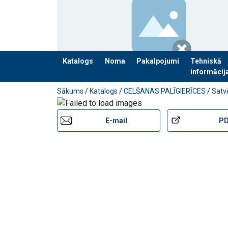
Katalogs
Noma
Pakalpojumi
Tehniskā
informācij
Pievienots jūsu pasūtījumam
Sākums
/
Katalogs
/
CELŠANAS PALĪGIERĪCES
/
Satvē
E-mail
P
Marķējums:
Pārklājums:
Standarts:
Piezīme: