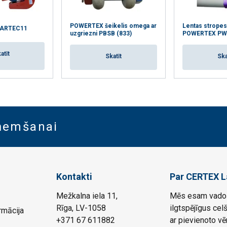
POWERTEX šeikelis omega ar
Lentas stropes
STARTEC11
uzgriezni PBSB (833)
POWERTEX PW
atīt
Skatīt
Ska
aņemšanai
Kontakti
Par CERTEX L
Mežkalna iela 11,
Mēs esam vadoš
Rīga, LV-1058
ilgtspējīgus cel
rmācija
+371 67 611882
ar pievienoto vē