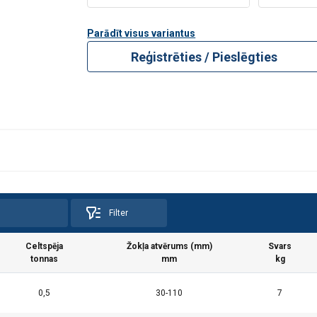
Parādīt visus variantus
Reģistrēties / Pieslēgties
Filter
Celtspēja
Žokļa atvērums (mm)
Svars
tonnas
mm
kg
0,5
30-110
7