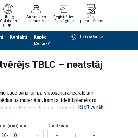
Lifting
Sazinieties
Reģistrēties
Jūsu
Solutions
ar mums
Pieslēgties
pieprasījums
grupa
mi
Kontakti
Kapēc
Latviešu
Certex?
Noformēt piedāvājuma pieprasījumu
tvērējs TBLC – neatstāj
ciju pacelšanai un pārvietošanai ar paralēlām
 pēdas uz materiāla virsmas. Ideāli piemērots
Rādīt vairāk
tērauds, alumīnijs, dabīgais akmens, komp
rums (mm)
mm
Daudzums:
30-110