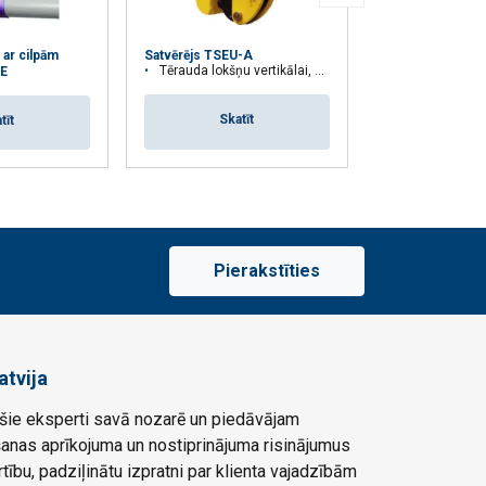
 ar cilpām
Sijas satvērējs
Satvērējs TSEU-A
Tērauda lokšņu vertikālai, horizontālai celšanai un celšanai no sāniem
E
PBC-S1
Skatīt
tīt
Skat
Pierakstīties
atvija
ie eksperti savā nozarē un piedāvājam
šanas aprīkojuma un nostiprinājuma risinājumus
rtību, padziļinātu izpratni par klienta vajadzībām