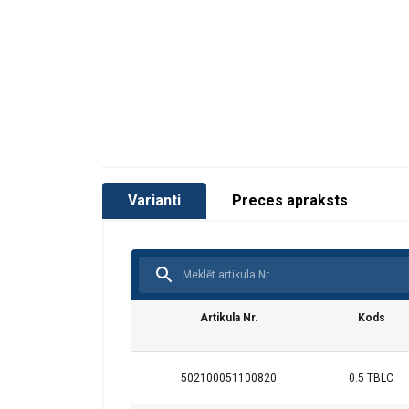
Varianti
Preces apraksts
Artikula Nr.
Kods
502100051100820
0.5 TBLC