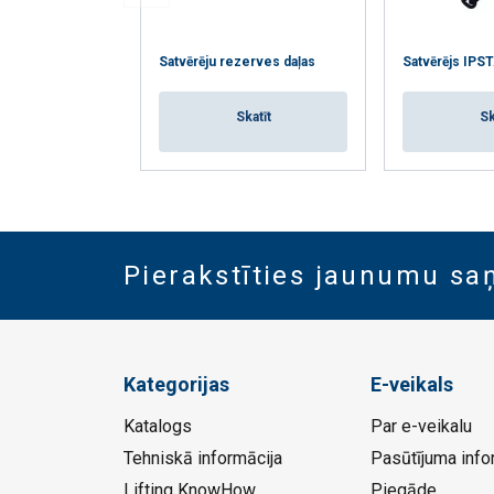
Satvērēju rezerves daļas
Satvērējs IP
Skatīt
Sk
Pierakstīties jaunumu s
Kategorijas
E-veikals
Katalogs
Par e-veikalu
Tehniskā informācija
Pasūtījuma info
Lifting KnowHow
Piegāde