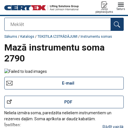
Jūsu
Saturs
pieprasījums
Meklēt
Pievienots jūsu pasūtījumam
Sākums
/
Katalogs
/
TEKSTILA IZSTRĀDĀJUMI
/
Instrumentu somas
Mazā instrumentu soma
2790
E-mail
PDF
Neliela izmēra soma, paredzēta nelieliem instrumentiem un
rezerves daļām. Soma aprīkota ar daudz kabatām.
Īpašības:
Rādīt vairāk