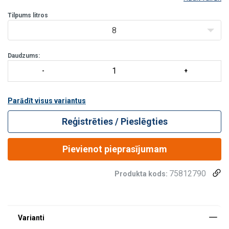
Divi rokturi somas augšpusē ērtākai pārnēsāšanai.
Tilpums litros
11 dažāda izmēra mazas kabatas izvietotas somas
iekšpusē, lai uzglabātu un organizētu mazus instrumentus
8
un piederumus.
16 m
Daudzums:
Parādīt visus variantus
Reģistrēties / Pieslēgties
Pievienot pieprasījumam
75812790
Produkta kods: