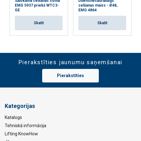
Salokāma celšanas soma
Ūdensnecaurlaidīgs
EMG 5937 priekš WTC3-
celšanas maiss - Ø48,
GE
EMG 4864
Skatīt
Skatīt
Pierakstīties jaunumu saņemšanai
Pierakstīties
Kategorijas
Katalogs
Tehniskā informācija
Lifting KnowHow