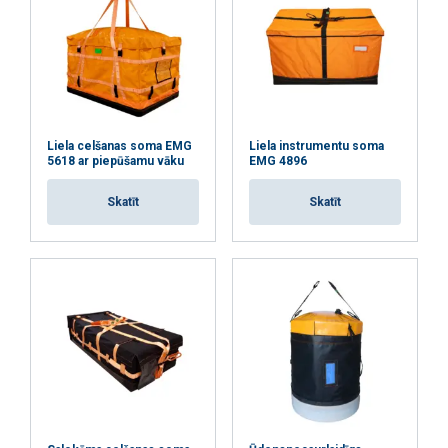
ATTEIKTIES NO VISIEM
RĀDĪT DETAĻAS
Liela celšanas soma EMG
Liela instrumentu soma
5618 ar piepūšamu vāku
EMG 4896
Skatīt
Skatīt