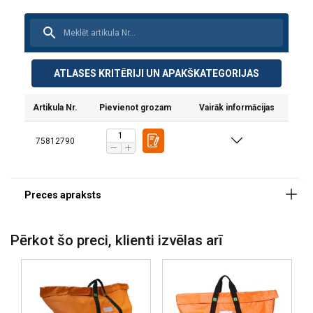
ATLASES KRITĒRIJI UN APAKŠKATEGORIJAS
Soma ir ar tērauda rāmi, kas piešķir tai lielāku
stabilitāti.
Artikula Nr.
Pievienot grozam
Vairāk informācijas
75812790
Materiāls:
Pērkot šo preci, klienti izvēlas arī