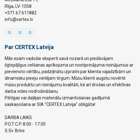
Rīga, LV-1058
+371 67 611882
info@certex.lv
Par CERTEX Latvija
Mēs esam vadošie eksperti savā nozarē un piedāvājam
ilgtspējīgus celšanas aprīkojuma un nostiprinājuma risinājumus ar
pievienoto vērtību, padziļinātu izpratni par klienta vajadzībām un
dinamisku pieeju vietējam tirgum. Mūsu klienti augstu novērtē
mūsu produktu un risinājumu kvalitāti, kā arī drošas un efektīvas
darba vides nodrošināšanu.
Pilnīgas vai daļējas materiālu izmantošanas gadījumā
saskaņošana ar SIA "CERTEX Latvija" obligāta!
DARBA LAIKS
P.O.T.C.P. 8.00 - 17.00
S.Sv. Brīvs