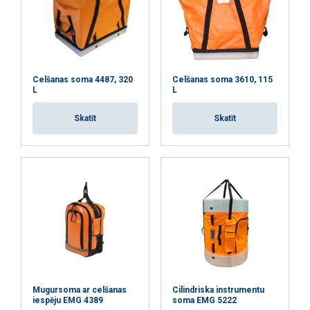
Celšanas soma 4487, 320
Celšanas soma 3610, 115
L
L
Skatīt
Skatīt
Šajā tīmekļa vietnē tiek
izmantoti sīkfaili
LATVIAN
Mugursoma ar celšanas
Cilindriska instrumentu
iespēju EMG 4389
soma EMG 5222
Mēs izmantojam sīkfailus, lai