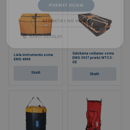
PIEKRIST VISIEM
ATTEIKTIES NO VISIEM
RĀDĪT DETAĻAS
Salokāma celšanas soma
Liela instrumentu soma
EMG 5937 priekš WTC3-
EMG 4896
GE
Skatīt
Skatīt