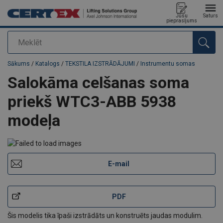
Jūsu
Saturs
pieprasījums
Meklēt
Pievienots jūsu pasūtījumam
Sākums
/
Katalogs
/
TEKSTILA IZSTRĀDĀJUMI
/
Instrumentu somas
Salokāma celšanas soma
priekš WTC3-ABB 5938
modeļa
E-mail
PDF
Šis modelis tika īpaši izstrādāts un konstruēts jaudas modulim.