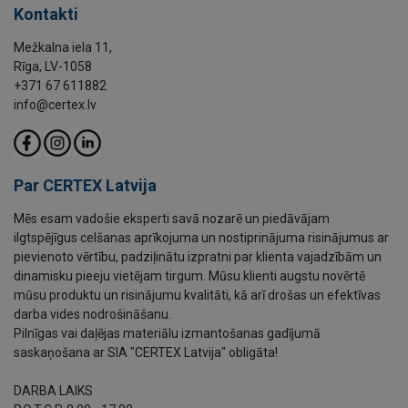
Kontakti
Mežkalna iela 11,
Rīga, LV-1058
+371 67 611882
info@certex.lv
Par CERTEX Latvija
Mēs esam vadošie eksperti savā nozarē un piedāvājam
ilgtspējīgus celšanas aprīkojuma un nostiprinājuma risinājumus ar
pievienoto vērtību, padziļinātu izpratni par klienta vajadzībām un
dinamisku pieeju vietējam tirgum. Mūsu klienti augstu novērtē
mūsu produktu un risinājumu kvalitāti, kā arī drošas un efektīvas
darba vides nodrošināšanu.
Pilnīgas vai daļējas materiālu izmantošanas gadījumā
saskaņošana ar SIA "CERTEX Latvija" obligāta!
DARBA LAIKS