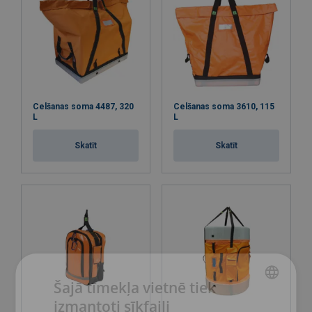
Celšanas soma 4487, 320
Celšanas soma 3610, 115
L
L
Skatīt
Skatīt
Šajā tīmekļa vietnē tiek
izmantoti sīkfaili
LATVIAN