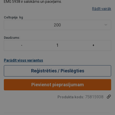
EMG 5938 ir salokāms un paceļams.
Rādīt vairāk
Celtspēja
kg
200
Daudzums:
Parādīt visus variantus
Reģistrēties / Pieslēgties
Pievienot pieprasījumam
75815938
Produkta kods: