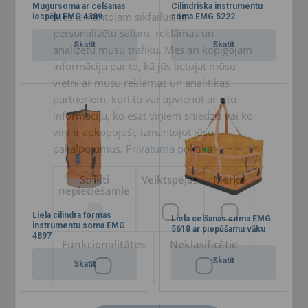
Mugursoma ar celšanas
Cilindriska instrumentu
Mēs izmantojam sīkfailus, lai
iespēju EMG 4389
soma EMG 5222
ENGLISH TRANSLATION
personalizētu saturu, reklāmas un
Skatīt
Skatīt
analizētu mūsu trafiku. Mēs arī kopīgojam
informāciju par to, kā jūs lietojat mūsu
vietni ar mūsu reklāmas un analītikas
partneriem, kuri to var apvienot ar citu
informāciju, ko esat viņiem sniedzis vai ko
viņi ir apkopojuši, izmantojot jūsu
pakalpojumus.
Privātuma politika
Strikti
Veiktspējas
Mērķa
nepieciešamie
Liela cilindra formas
Liela celšanas soma EMG
instrumentu soma EMG
5618 ar piepūšamu vāku
4897
Funkcionalitātes
Neklasificētie
Skatīt
Skatīt