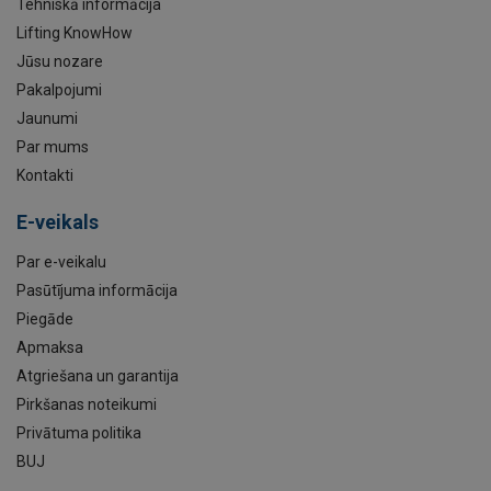
Tehniskā informācija
Lifting KnowHow
Jūsu nozare
Pakalpojumi
Jaunumi
Par mums
Kontakti
E-veikals
Par e-veikalu
Pasūtījuma informācija
Piegāde
Apmaksa
Atgriešana un garantija
Pirkšanas noteikumi
Privātuma politika
BUJ