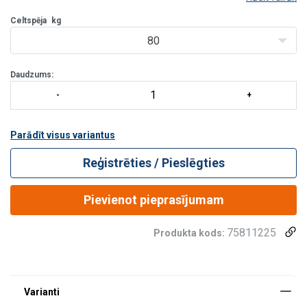
Celtspēja - 80 kg
Celtspēja
kg
80
Daudzums:
Parādīt visus variantus
Reģistrēties / Pieslēgties
Pievienot pieprasījumam
75811225
Produkta kods: