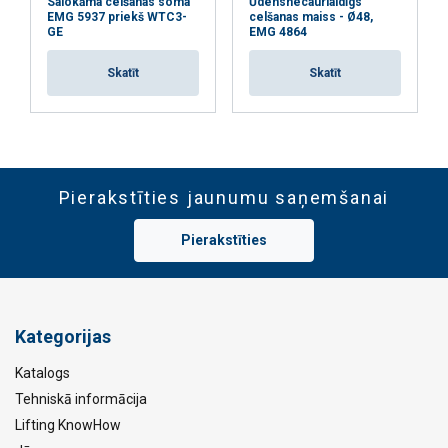
Salokāma celšanas soma
Ūdensnecaurlaidīgs
EMG 5937 priekš WTC3-
celšanas maiss - Ø48,
GE
EMG 4864
Skatīt
Skatīt
Pierakstīties jaunumu saņemšanai
Pierakstīties
Kategorijas
Katalogs
Tehniskā informācija
Lifting KnowHow