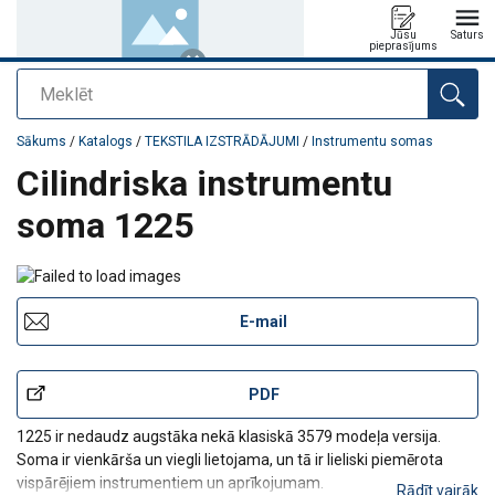
Jūsu
Saturs
pieprasījums
Meklēt
Pievienots jūsu pasūtījumam
Sākums
/
Katalogs
/
TEKSTILA IZSTRĀDĀJUMI
/
Instrumentu somas
Cilindriska instrumentu
soma 1225
E-mail
PDF
1225 ir nedaudz augstāka nekā klasiskā 3579 modeļa versija.
Soma ir vienkārša un viegli lietojama, un tā ir lieliski piemērota
vispārējiem instrumentiem un aprīkojumam.
Rādīt vairāk