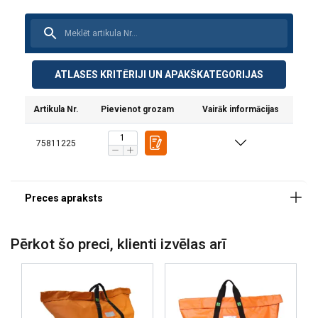
Materiāls:
Marķējums:
Standarts:
ATLASES KRITĒRIJI UN APAKŠKATEGORIJAS
Artikula Nr.
Pievienot grozam
Vairāk informācijas
75811225
Pērkot šo preci, klienti izvēlas arī