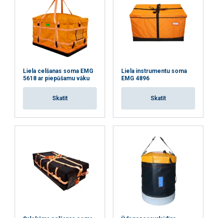
ATTEIKTIES NO VISIEM
RĀDĪT DETAĻAS
Liela celšanas soma EMG
Liela instrumentu soma
5618 ar piepūšamu vāku
EMG 4896
Skatīt
Skatīt