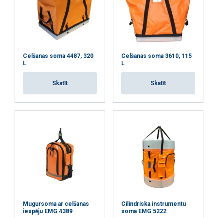
Celšanas soma 4487, 320
Celšanas soma 3610, 115
L
L
Skatīt
Skatīt
Šajā tīmekļa vietnē tiek
izmantoti sīkfaili
LATVIAN
Mugursoma ar celšanas
Cilindriska instrumentu
iespēju EMG 4389
soma EMG 5222
Mēs izmantojam sīkfailus, lai