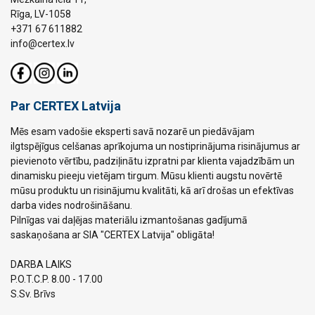
Rīga, LV-1058
+371 67 611882
info@certex.lv
Par CERTEX Latvija
Mēs esam vadošie eksperti savā nozarē un piedāvājam
ilgtspējīgus celšanas aprīkojuma un nostiprinājuma risinājumus ar
pievienoto vērtību, padziļinātu izpratni par klienta vajadzībām un
dinamisku pieeju vietējam tirgum. Mūsu klienti augstu novērtē
mūsu produktu un risinājumu kvalitāti, kā arī drošas un efektīvas
darba vides nodrošināšanu.
Pilnīgas vai daļējas materiālu izmantošanas gadījumā
saskaņošana ar SIA "CERTEX Latvija" obligāta!
DARBA LAIKS
P.O.T.C.P. 8.00 - 17.00
S.Sv. Brīvs