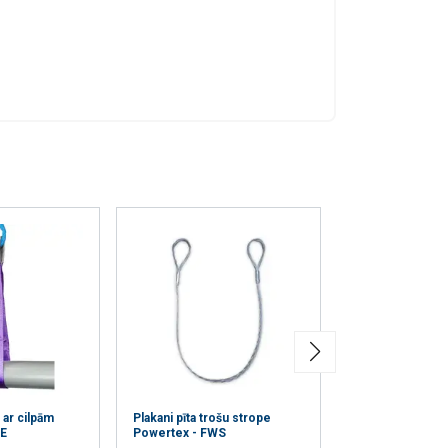
 ar cilpām
Plakani pīta trošu strope
Riņķveida trose 
E
Powertex - FWS