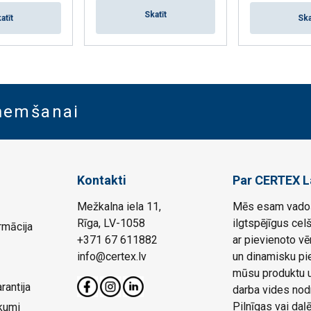
Pieļaujamā slodze (WLL) tonn
Skatīt
atīt
Ska
Taisni
aņemšanai
0,1
0,17
0,27
Kontakti
Par CERTEX L
0,38
Mežkalna iela 11,
Mēs esam vadoš
Rīga, LV-1058
ilgtspējīgus cel
0,53
rmācija
+371 67 611882
ar pievienoto vē
0,75
info@certex.lv
un dinamisku pie
mūsu produktu un
1,15
rantija
darba vides nod
Pilnīgas vai da
kumi
1,7