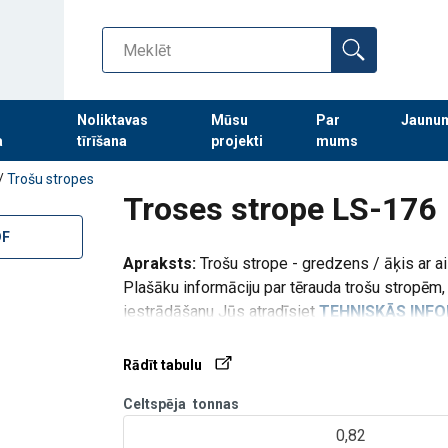
Noliktavas
Mūsu
Par
Jaunu
a
tīrīšana
projekti
mums
Turpināt meklēt preces
/
Trošu stropes
Troses strope LS-176
DF
Apraksts:
Trošu strope - gredzens / āķis ar a
Plašāku informāciju par tērauda trošu stropēm,
iestrādāšanu Jūs atradīsiet
TEHNISKĀS INF
Rādīt tabulu
Celtspēja
tonnas
0,82