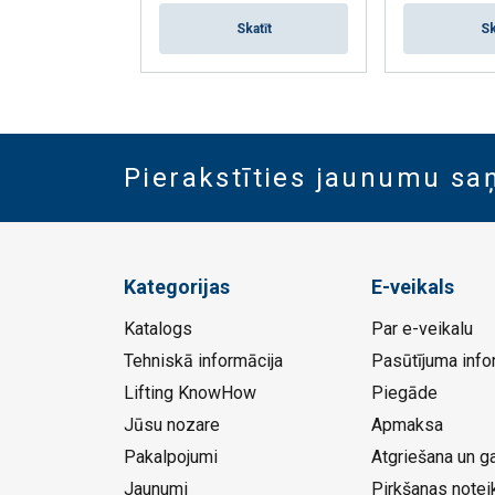
Troses
Skatīt
Sk
Ø
mm
Pierakstīties jaunumu s
3
4
5
Kategorijas
E-veikals
6
Katalogs
Par e-veikalu
7
Tehniskā informācija
Pasūtījuma info
Lifting KnowHow
Piegāde
8
Jūsu nozare
Apmaksa
10
Pakalpojumi
Atgriešana un ga
Jaunumi
Pirkšanas notei
12