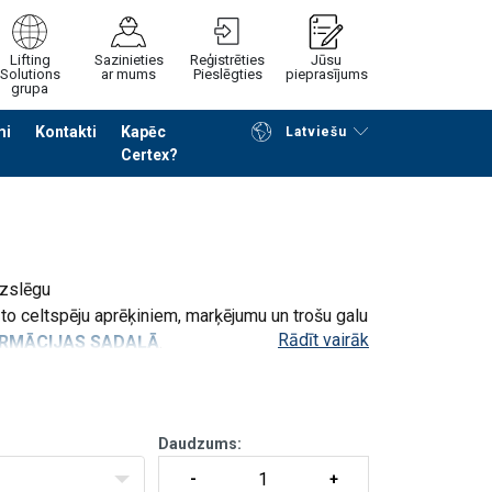
Lifting
Sazinieties
Reģistrēties
Jūsu
Solutions
ar mums
Pieslēgties
pieprasījums
grupa
mi
Kontakti
Kapēc
Latviešu
Certex?
Noformēt piedāvājuma pieprasījumu
izslēgu
 to celtspēju aprēķiniem, marķējumu un trošu galu
Rādīt vairāk
ORMĀCIJAS SADAĻĀ
.
Daudzums:
TEHNISKĀS INFORMĀCIJAS