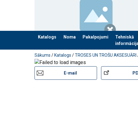
Katalogs
Noma
Pakalpojumi
Tehniskā
informācij
Pievienots jūsu pasūtījumam
Sākums
/
Katalogs
/
TROSES UN TROŠU AKSESUĀRI
E-mail
P
SADAĻĀ
Sintētiskā serde 1960 N/mm2