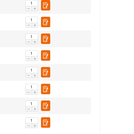
fiku. Mēs arī
LATVIAN
ītikas partneriem,
ENGLISH TRANSLATION
pojuši, izmantojot
Neklasificētie
RIST VISIEM