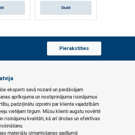
ās
Skat
tīt
Skatīt
Pierakstīties
atvija
ie eksperti savā nozarē un piedāvājam
šanas aprīkojuma un nostiprinājuma risinājumus
rtību, padziļinātu izpratni par klienta vajadzībām
eju vietējam tirgum. Mūsu klienti augstu novērtē
 risinājumu kvalitāti, kā arī drošas un efektīvas
rošināšanu.
ļējas materiālu izmantošanas gadījumā