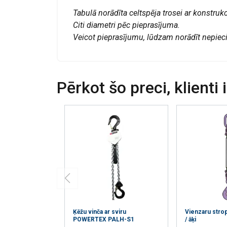
Tabulā norādīta celtspēja trosei ar konstrukc
40
Citi diametri pēc pieprasījuma.
Veicot pieprasījumu, lūdzam norādīt nepi
44
48
52
Pērkot šo preci, klienti 
56
60
68
71
Metāla serde 1770 N/mm2
Ķēžu vinča ar sviru
Vienzaru stro
POWERTEX PALH-S1
/ āķi