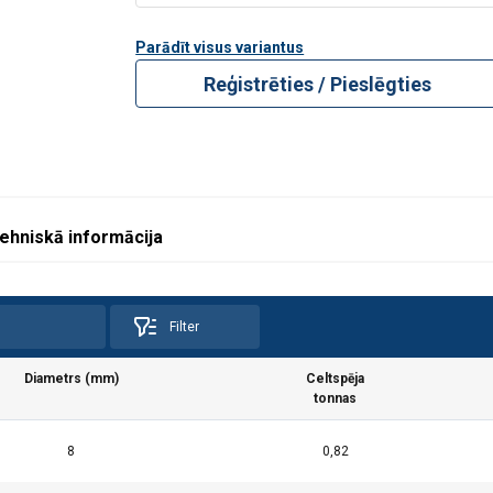
Pieļaujamā slodze (WLL) tonn
Parādīt visus variantus
Reģistrēties / Pieslēgties
Taisni
0,1
ehniskā informācija
0,18
0,28
Filter
0,4
Diametrs (mm)
Celtspēja
0,55
tonnas
0,75
8
0,82
1,2