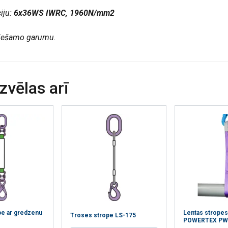
iju:
6x36WS IWRC, 1960N/mm2
19
eciešamo garumu.
23
27
32
izvēlas arī
37
43
55
60
pe ar gredzenu
Lentas stropes
Troses strope LS-175
POWERTEX PW