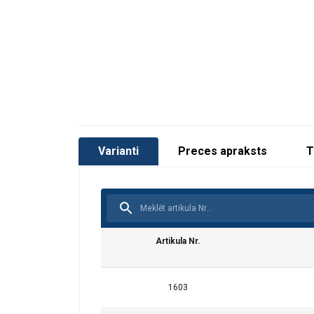
Troses
Ø
mm
3
Varianti
Preces apraksts
T
4
5
6
Artikula Nr.
7
8
1603
10