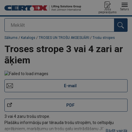
Jūsu
Saturs
pieprasījums
Meklēt
Pievienots jūsu pasūtījumam
Sākums
/
Katalogs
/
TROSES UN TROŠU AKSESUĀRI
/
Trošu stropes
Troses strope 3 vai 4 zari ar
āķiem
E-mail
PDF
3 vai 4 zaru trošu strope.
Plašāku informāciju par tērauda trošu stropēm, to celtspēju
aprēķiniem, marķējumu un trošu galu iestrādāšanu Jūs
Rādīt vairāk