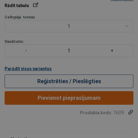
atradīsiet
TEHNISKĀS INFORMĀCIJAS SADAĻĀ
.
Rādīt tabulu
Celtspēja
tonnas
1
Daudzums:
Parādīt visus variantus
Reģistrēties / Pieslēgties
Pievienot pieprasījumam
1609
Produkta kods: