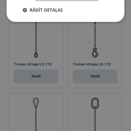
RĀDĪT DETAĻAS
Troses strope LS-113
Troses strope LS-115
Skatīt
Skatīt