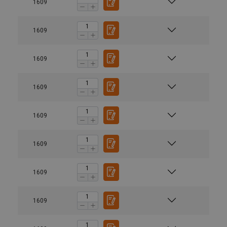
1609
1609
1609
1609
1609
1609
2
1609
TEHNISKĀS INFORMĀCIJAS SADAĻĀ
Marķējums:
1-zaru strope
2-zaru s
1609
Standarts:
Drošības koeficients: