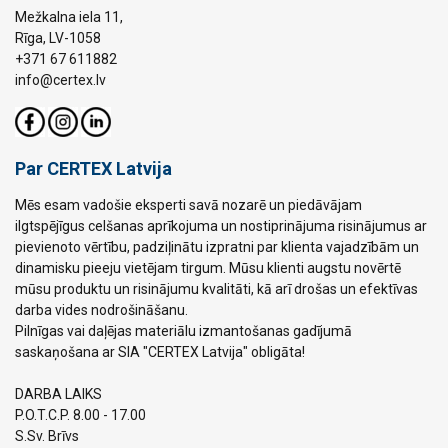
Mežkalna iela 11,
Rīga, LV-1058
+371 67 611882
info@certex.lv
Par CERTEX Latvija
Mēs esam vadošie eksperti savā nozarē un piedāvājam
ilgtspējīgus celšanas aprīkojuma un nostiprinājuma risinājumus ar
pievienoto vērtību, padziļinātu izpratni par klienta vajadzībām un
dinamisku pieeju vietējam tirgum. Mūsu klienti augstu novērtē
mūsu produktu un risinājumu kvalitāti, kā arī drošas un efektīvas
darba vides nodrošināšanu.
Pilnīgas vai daļējas materiālu izmantošanas gadījumā
saskaņošana ar SIA "CERTEX Latvija" obligāta!
DARBA LAIKS
P.O.T.C.P. 8.00 - 17.00
S.Sv. Brīvs