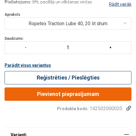
Pielietojums:
lifti, pacēlāji un vilkšanas vinčas
Rādīt vairāk
Pielietošanas metodes:
portatīvais smidzinātājs
Minimālā lietošanas temperatūra:
Apraksts
-5 ° C (pirms uzklāšanas
produkts 48 stundas jāuzg
Ropetex Traction Lube 40, 20 lit drum
Daudzums:
Parādīt visus variantus
Reģistrēties / Pieslēgties
Pievienot pieprasījumam
142502000020
Produkta kods: