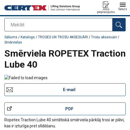
Jūsu
Saturs
pieprasījums
Meklēt
Pievienots jūsu pasūtījumam
Sākums
/
Katalogs
/
TROSES UN TROŠU AKSESUĀRI
/
Trošu aksesuāri
/
Smērvielas
Smērviela ROPETEX Traction
Lube 40
E-mail
PDF
Ropetex Traction Lube 40 sintētiskā smērviela pārklāj trosi ar plēvi,
kas ir izturīga pret slīdēšanu.