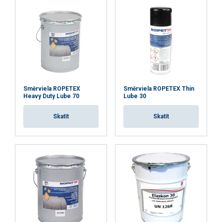
Lietošanas pamācība
Smērviela ROPETEX
Smērviela ROPETEX Thin
Heavy Duty Lube 70
Lube 30
Ropetex-lubricants LV.pdf
SDS_Ropetex_traction_lube_40_LV_1_0.pdf
Skatīt
Skatīt