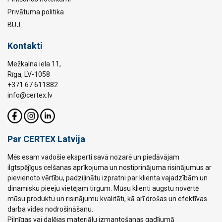
Privātuma politika
BUJ
Kontakti
Mežkalna iela 11,
Rīga, LV-1058
+371 67 611882
info@certex.lv
Par CERTEX Latvija
Mēs esam vadošie eksperti savā nozarē un piedāvājam
ilgtspējīgus celšanas aprīkojuma un nostiprinājuma risinājumus ar
pievienoto vērtību, padziļinātu izpratni par klienta vajadzībām un
dinamisku pieeju vietējam tirgum. Mūsu klienti augstu novērtē
mūsu produktu un risinājumu kvalitāti, kā arī drošas un efektīvas
darba vides nodrošināšanu.
Pilnīgas vai daļējas materiālu izmantošanas gadījumā