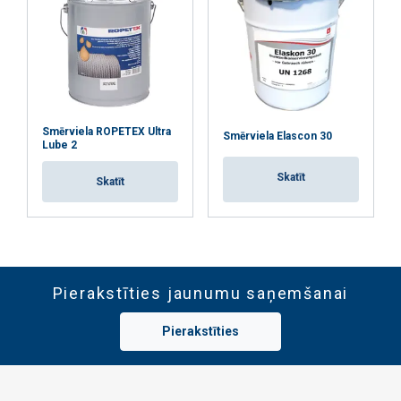
PIEKRIST VISIEM
ATTEIKTIES NO VISIEM
Smērviela ROPETEX Ultra
Smērviela Elascon 30
RĀDĪT DETAĻAS
Lube 2
Skatīt
Skatīt
Pierakstīties jaunumu saņemšanai
Pierakstīties