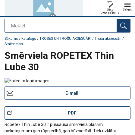
Jūsu
Saturs
pieprasījums
Meklēt
Pievienots jūsu pasūtījumam
Sākums
/
Katalogs
/
TROSES UN TROŠU AKSESUĀRI
/
Trošu aksesuāri
/
Smērvielas
Smērviela ROPETEX Thin
Lube 30
E-mail
PDF
Ropetex Thin Lube 30 ir pussausa smērviela plašām
pielietojumam gan rūpniecībā, gan būvniecībā. Tiek uzklāta