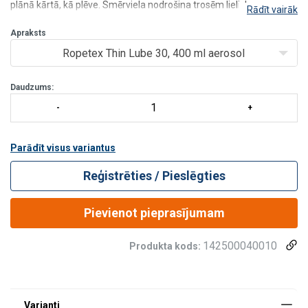
plānā kārtā, kā plēve. Smērviela nodrošina trosēm lielisku
Rādīt vairāk
aizsardzību pret koroziju. Thin Lube 30 samazina tērauda
stiepļu un vijumu nodilumu, tāpēc ir lielis
Apraksts
Ropetex Thin Lube 30, 400 ml aerosol
Daudzums:
Parādīt visus variantus
Reģistrēties / Pieslēgties
Pievienot pieprasījumam
142500040010
Produkta kods: