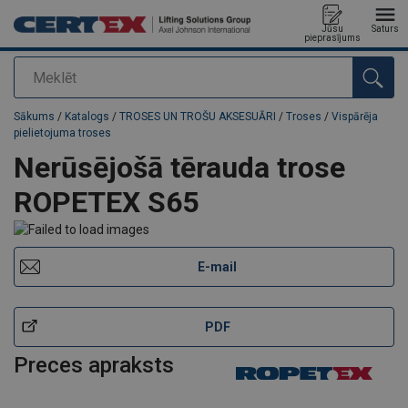
Jūsu
Saturs
pieprasījums
Meklēt
Pievienots jūsu pasūtījumam
Sākums
/
Katalogs
/
TROSES UN TROŠU AKSESUĀRI
/
Troses
/
Vispārēja
pielietojuma troses
Nerūsējošā tērauda trose
ROPETEX S65
E-mail
PDF
Preces apraksts