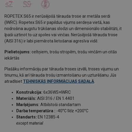
ROPETEX S65 ir nerūsējošā tērauda trose ar metāla serdi
(IWRC). Ropetex S65 ir papildus vijums serdeņa vietā, kas
nodrošina augstu trūkšanas slodzi un dimensionālo stabilitāti, it
īpaši uztinot to uz spoles vai vinčas. Nerūsējošā tērauda trose
(AISl 316) ir labi piemērota lietošanai agresīva vidē.
Pielietojums:
celtņiem, trošu stropēm, trošu vinčām un citās
iekārtās
Plašāku informāciju par tērauda troses izvēli, troses vijumu un
tinumu, kā arī tērauda trošu izmantošanu un uzturēšanu Jūs
atradīsiet
TEHNISKĀS INFORMĀCIJAS SADAĻĀ
.
Konstrukcija:
6x36WS+IWRC
Materiāls:
AISI 316 / EN 1.4401
Marķējums:
Atbilstoši standartam
Darba temperatūra :
-40°C līdz +200°C
Standarts:
EN 12385-4
except material