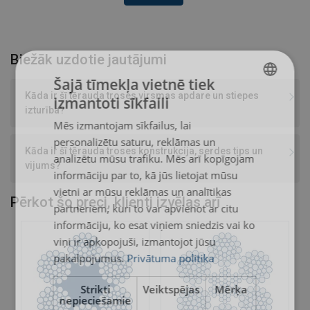
Biežāk uzdotie jautājumi
Šajā tīmekļa vietnē tiek
Kāda ir šī tērauda troses virsmas apdare un stiepes
izmantoti sīkfaili
LATVIAN
izturība?
Mēs izmantojam sīkfailus, lai
ENGLISH TRANSLATION
personalizētu saturu, reklāmas un
Kāda ir šī tērauda troses konstrukcija, serdes tips un
analizētu mūsu trafiku. Mēs arī kopīgojam
vijums?
informāciju par to, kā jūs lietojat mūsu
vietni ar mūsu reklāmas un analītikas
Pērkot šo preci, klienti izvēlas arī
partneriem, kuri to var apvienot ar citu
informāciju, ko esat viņiem sniedzis vai ko
viņi ir apkopojuši, izmantojot jūsu
pakalpojumus.
Privātuma politika
Strikti
Veiktspējas
Mērķa
nepieciešamie