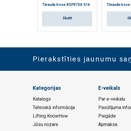
Tērauda trose ROPETEX S16
Tērauda tros
Skatīt
Sk
Pierakstīties jaunumu s
Kategorijas
E-veikals
Katalogs
Par e-veikalu
Tehniskā informācija
Pasūtījuma info
Lifting KnowHow
Piegāde
Jūsu nozare
Apmaksa