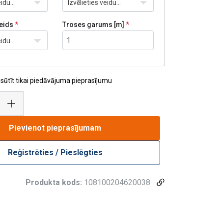
idu...
Izvēlieties veidu...
eids
Troses garums [m]
idu...
osūtīt tikai piedāvājuma pieprasījumu
Pievienot pieprasījumam
Reģistrēties / Pieslēgties
Produkta kods:
108100204620038