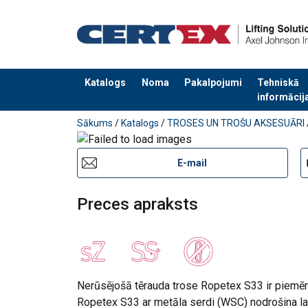
Katalogs
Noma
Pakalpojumi
Tehniskā
informācij
Pievienots jūsu pasūtījumam
Sākums
/
Katalogs
/
TROSES UN TROŠU AKSESUĀRI
E-mail
Preces apraksts
Nerūsējošā tērauda trose Ropetex S33 ir piemēr
Ropetex S33 ar metāla serdi (WSC) nodrošina la