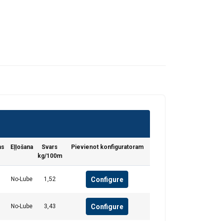
ms
Eļļošana
Svars
Pievienot konfiguratoram
kg/100m
Configure
No-Lube
1,52
Configure
No-Lube
3,43
fiku. Mēs arī
LATVIAN