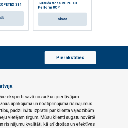
Tērauda trose ROPETEX
Nerūsējošā tēra
 ROPETEX S14
Perform 8CP
ROPETEX S65
tīt
Skatīt
Skat
Pierakstīties
atvija
ie eksperti savā nozarē un piedāvājam
šanas aprīkojuma un nostiprinājuma risinājumus
rtību, padziļinātu izpratni par klienta vajadzībām
eju vietējam tirgum. Mūsu klienti augstu novērtē
 risinājumu kvalitāti, kā arī drošas un efektīvas