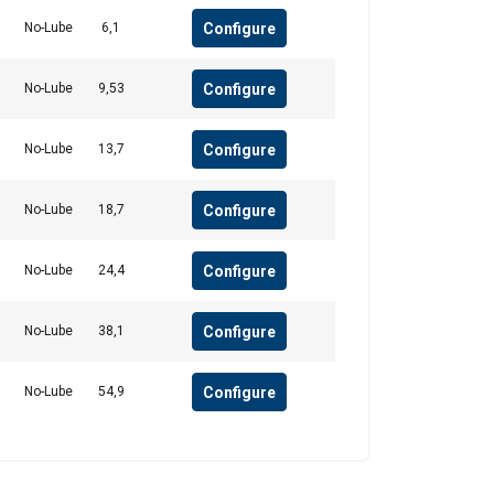
ītikas partneriem,
ENGLISH TRANSLATION
Configure
No-Lube
6,1
pojuši, izmantojot
Configure
No-Lube
9,53
Neklasificētie
Configure
No-Lube
13,7
Configure
No-Lube
18,7
RIST VISIEM
Configure
No-Lube
24,4
Configure
No-Lube
38,1
Configure
No-Lube
54,9