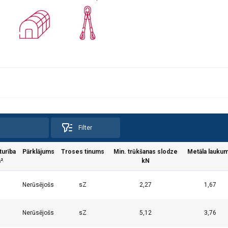
Filter
turība
Pārklājums
Troses tinums
Min. trūkšanas slodze
Metāla lauku
²
kN
0
Nerūsējošs
sZ
2,27
1,67
pdf
 vietnē tiek izmantoti sīkfaili
0
Nerūsējošs
sZ
5,12
3,76
kfailus, lai personalizētu saturu, reklāmas un analizētu mūsu tra