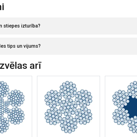
i
n stiepes izturība?
des tips un vijums?
izvēlas arī