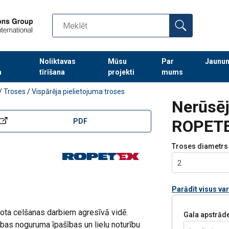
Noliktavas
Mūsu
Par
Jaunu
a
tīrīšana
projekti
mums
Turpināt meklēt preces
/
Troses
/
Vispārēja pielietojuma troses
Nerūsēj
ROPETE
PDF
Troses diametrs
2
Parādīt visus va
ota celšanas darbiem agresīvā vidē.
Gala apstrād
bas noguruma īpašības un lielu noturību