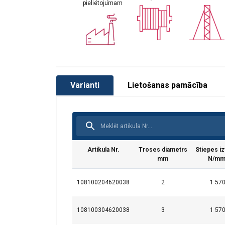
pielietojumam
Varianti
Lietošanas pamācība
Artikula Nr.
Troses diametrs
Stiepes iz
mm
N/mm
Lietošanas pamācība
108100204620038
2
1 57
User Manual ROPETEX Steel Wire Rope (LV).
Šajā tīmekļa
108100304620038
3
1 57
Mēs izmantojam sī