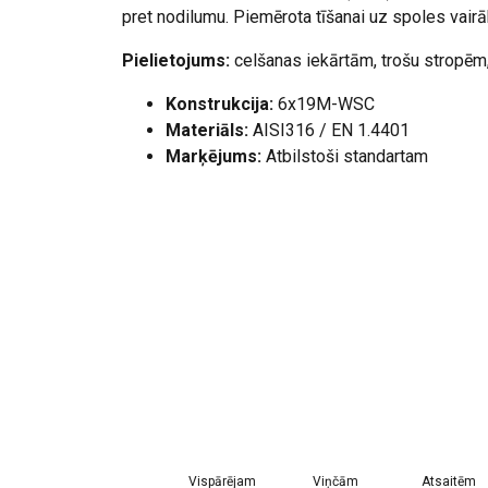
pret nodilumu. Piemērota tīšanai uz spoles vairā
Pielietojums:
celšanas iekārtām, trošu stropēm
Konstrukcija:
6x19M-WSC
Materiāls:
AISI316 / EN 1.4401
Marķējums:
Atbilstoši standartam
Darba temperatūra :
-40°C līdz +200°C
Standarts:
EN 12385-4
except material
Aizpildījuma koeficients:
0,53
Vispārējam
Viņčām
Atsaitēm