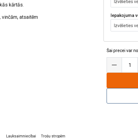
Izvēlieties ve
kās kārtās.
Iepakojuma v
, vinčām, atsaitēm
Izvēlieties ve
Šai precei var n
Lauksaimniecībai
Trošu stropēm