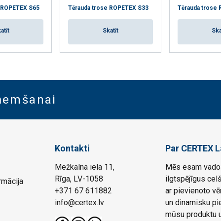
e ROPETEX S65
Tērauda trose ROPETEX S33
Tērauda trose
atīt
Skatīt
Ska
aņemšanai
Kontakti
Par CERTEX L
Mežkalna iela 11,
Mēs esam vadoš
Rīga, LV-1058
ilgtspējīgus cel
rmācija
+371 67 611882
ar pievienoto vē
info@certex.lv
un dinamisku pie
mūsu produktu un