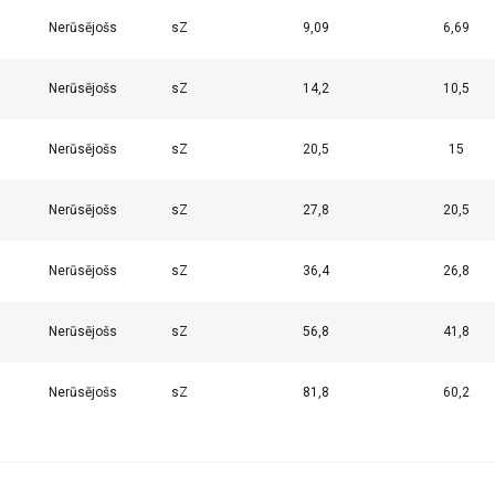
ciju par to, kā jūs lietojat mūsu vietni ar mūsu reklāmas un anal
0
Nerūsējošs
sZ
9,09
6,69
ot ar citu informāciju, ko esat viņiem sniedzis vai ko viņi ir apko
s.
Privātuma politika
0
Nerūsējošs
sZ
14,2
10,5
Veiktspējas
Mērķa
Funkcionalitātes
0
Nerūsējošs
sZ
20,5
15
0
Nerūsējošs
sZ
27,8
20,5
AS
ATTEIKTIES NO VISIEM
PIEK
0
Nerūsējošs
sZ
36,4
26,8
0
Nerūsējošs
sZ
56,8
41,8
0
Nerūsējošs
sZ
81,8
60,2