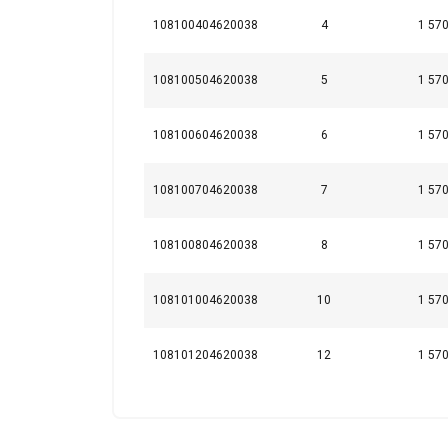
kopīgojam informā
108100404620038
4
1 57
kuri to var apvien
jūsu pakalpojumu
108100504620038
5
1 57
Strikti
nepieciešamie
108100604620038
6
1 57
108100704620038
7
1 57
RĀDĪT DETAĻ
108100804620038
8
1 57
108101004620038
10
1 57
108101204620038
12
1 57