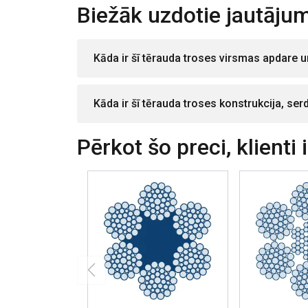
Biežāk uzdotie jautājum
Kāda ir šī tērauda troses virsmas apdare u
Kāda ir šī tērauda troses konstrukcija, ser
Pērkot šo preci, klienti 