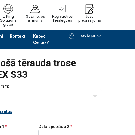
Lifting
Sazinieties
Reģistrēties
Jūsu
Solutions
ar mums
Pieslēgties
pieprasījums
grupa
mi
Kontakti
Kapēc
Latviešu
Certex?
Noformēt piedāvājuma pieprasījumu
ošā tērauda trose
X S33
mm:
riantus
e 1
Gala apstrāde 2