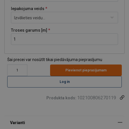
Iepakojuma veids
Izvēlieties veidu...
Troses garums [m]
Šai precei var nosūtīt tikai piedāvājuma pieprasījumu
Pievienot pieprasījumam
Log in
102100806270119
Produkta kods: