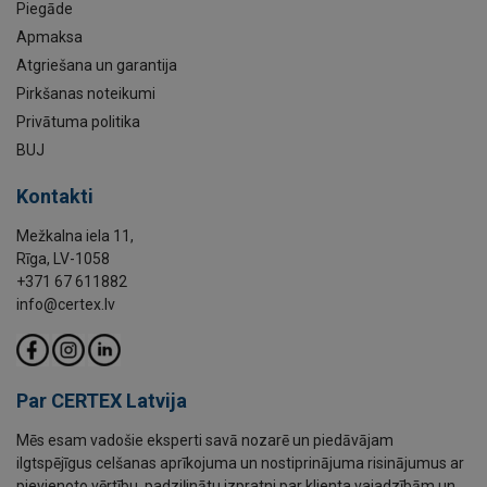
Piegāde
Apmaksa
Atgriešana un garantija
Pirkšanas noteikumi
Privātuma politika
BUJ
Kontakti
Mežkalna iela 11,
Rīga, LV-1058
+371 67 611882
info@certex.lv
Par CERTEX Latvija
Mēs esam vadošie eksperti savā nozarē un piedāvājam
ilgtspējīgus celšanas aprīkojuma un nostiprinājuma risinājumus ar
pievienoto vērtību, padziļinātu izpratni par klienta vajadzībām un