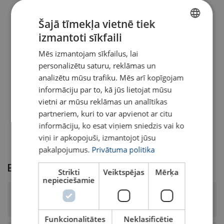
Configure
102102106270119
Šajā tīmekļa vietnē tiek
izmantoti sīkfaili
Configure
102102206270119
LATVIAN
Mēs izmantojam sīkfailus, lai
ENGLISH TRANSLATION
personalizētu saturu, reklāmas un
Configure
102102306270119
analizētu mūsu trafiku. Mēs arī kopīgojam
informāciju par to, kā jūs lietojat mūsu
Configure
102102406270119
vietni ar mūsu reklāmas un analītikas
partneriem, kuri to var apvienot ar citu
Configure
102102506270119
informāciju, ko esat viņiem sniedzis vai ko
viņi ir apkopojuši, izmantojot jūsu
pakalpojumus.
Privātuma politika
Biežāk uzdotie jautājumi
Strikti
Veiktspējas
Mērķa
nepieciešamie
Kāda ir šī tērauda troses virsmas apdare un stiepes
izturība?
Funkcionalitātes
Neklasificētie