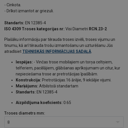
- Cinkota.
- Drīkst izmantot ar griezuli.
Standarts:
EN 12385-4
ISO 4309 Troses kategorijas nr:
Visi Diametri
RCN.23-2
Plašāku informāciju par tērauda troses izvēli, troses vijumu un
tinumu, kā arī tērauda trošu izmantošanu un uzturēšanu Jūs
atradīsiet
TEHNISKĀS INFORMĀCIJAS SADAĻĀ
.
Iespējas:
- Vinčas trose mobilajiem un torņa celtņiem,
telferiem, pacēlājiem, glābšanas aprīkojumam un citur, kur
nepieciešama trose ar pretrotācijas īpašībām.
Konstrukcija:
Pretrotācijas.16 ārējie, 9 iekšējie vijumi.
Marķējums:
Atbilstoši standartam
Standarts:
EN 12385-4
Aizpildījuma koeficients:
0.65
Troses diametrs
mm:
8