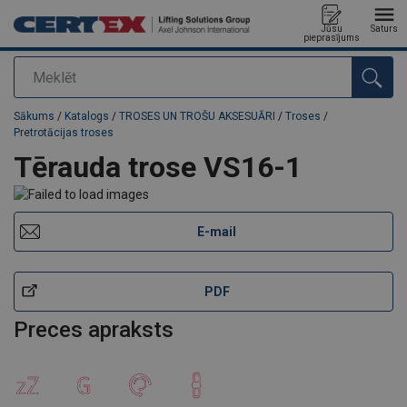
Jūsu
Saturs
pieprasījums
Meklēt
Pievienots jūsu pasūtījumam
Sākums
/
Katalogs
/
TROSES UN TROŠU AKSESUĀRI
/
Troses
/
Pretrotācijas troses
Tērauda trose VS16-1
E-mail
PDF
Preces apraksts