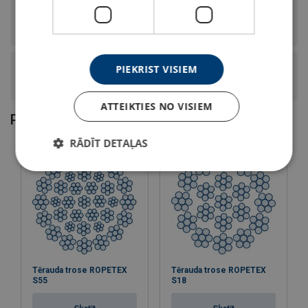
Vai šai tērauda trosei ir īpašas konstrukcijas vai
veiktspējas īpašības?
PIEKRIST VISIEM
Kāda ir šī tērauda troses konstrukcija, serdes tips un
vijums?
ATTEIKTIES NO VISIEM
Pērkot šo preci, klienti izvēlas arī
RĀDĪT DETAĻAS
Tērauda trose ROPETEX
Tērauda trose ROPETEX
S55
S18