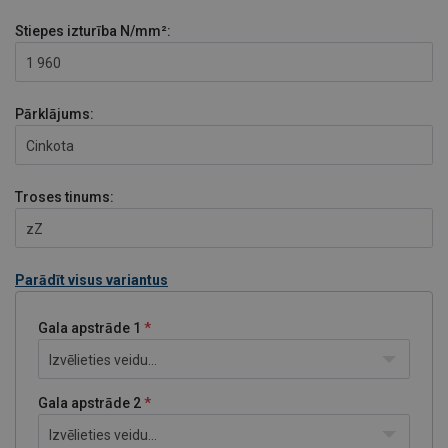
Stiepes izturība
N/mm²:
1 960
Pārklājums:
Cinkota
Troses tinums:
zZ
Parādīt visus variantus
Gala apstrāde 1
Izvēlieties veidu...
Gala apstrāde 2
Izvēlieties veidu...