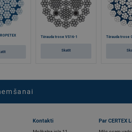
e ROPETEX
Tērauda trose VS16-1
Tērauda trose 
Skatīt
Ska
atīt
aņemšanai
Kontakti
Par CERTEX L
Mežkalna iela 11,
Mēs esam vadoš