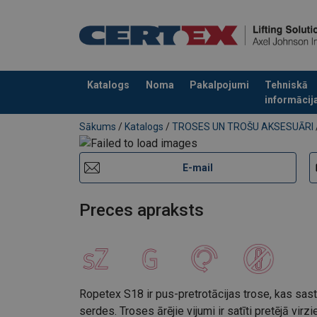
Katalogs
Noma
Pakalpojumi
Tehniskā
informācij
Pievienots jūsu pasūtījumam
Sākums
/
Katalogs
/
TROSES UN TROŠU AKSESUĀRI
E-mail
Preces apraksts
Ropetex S18 ir pus-pretrotācijas trose, kas sas
serdes. Troses ārējie vijumi ir satīti pretējā virzi