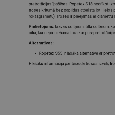
pretrotācijas īpašības. Ropetex S18 nedrīkst izm
troses kritumā bez papildus atbalsta ļoti lielo
rokasgrāmatu). Troses ir pieejamas ar diametru 
Pielietojums:
kravas celtņiem, tilta celtņiem, 
citur, kur nepieciešama trose ar pus-pretrotācija
Alternatīvas:
Ropetex S55 ir labāka alternatīva ar pretr
Plašāku informāciju par tērauda troses izvēli, tr
izmantošanu un uzturēšanu Jūs atradīsiet
TEHN
Konstrukcija:
18x7-WSC
Marķējums:
Atbilstoši standartam
Darba temperatūra :
-40°C līdz +200°C, d
troses izturība var samazināties par 10%
Standarts:
EN 12385-4
Piezīme:
35x7 konstrukcijas troses drīkst