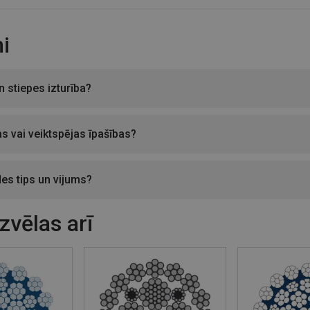
i
n stiepes izturība?
as vai veiktspējas īpašības?
des tips un vijums?
izvēlas arī