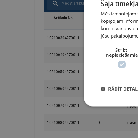
Šajā tīmekļa
Mēs izmantojam sī
Artikula Nr.
Troses diametrs
Stiepes iz
kopīgojam informā
mm
N/mm
kuri to var apvien
jūsu pakalpojumu
102100304270011
3
Strikti
nepieciešamie
102100404270011
4
102100504270011
5
RĀDĪT DETAĻ
102100604270011
6
102100704270011
7
102100804270011
8