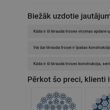
Biežāk uzdotie jautājum
Kāda ir šī tērauda troses virsmas apdare u
Vai šai tērauda trosei ir īpašas konstrukcij
Kāda ir šī tērauda troses konstrukcija, ser
Pērkot šo preci, klienti 