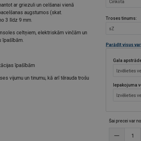
Cinkota
antot ar griezuli un celšanai vienā
s pacelšanas augstumos (skat.
Troses tinums:
no 3 līdz 9 mm.
sZ
konsoles celtņiem, elektriskām vinčām un
s īpašībām.
Parādīt visus va
Gala apstrād
otācijas īpašībām
Izvēlieties ve
oses vijumu un tinumu, kā arī tērauda trošu
ISKĀS INFORMĀCIJAS SADAĻĀ
.
Iepakojuma v
Izvēlieties ve
arba temperatūrā no 100 ° C līdz 200 ° C
Šai precei var n
 aizstāt ar tādas pašas/līdzīgas