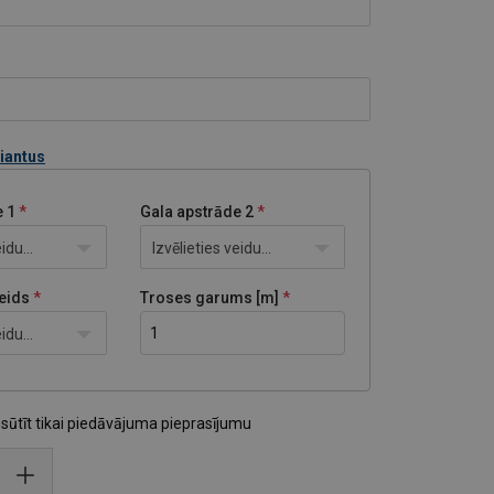
riantus
e 1
Gala apstrāde 2
idu...
Izvēlieties veidu...
eids
Troses garums [m]
idu...
osūtīt tikai piedāvājuma pieprasījumu