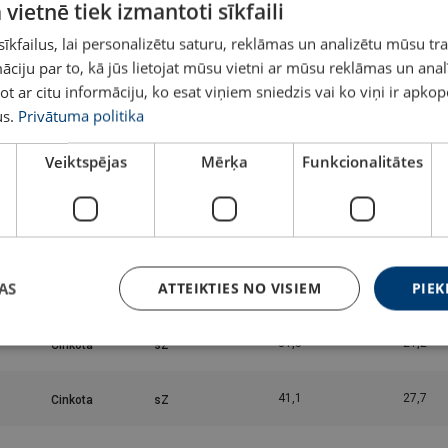
 vietnē tiek izmantoti sīkfaili
Filter
kfailus, lai personalizētu saturu, reklāmas un analizētu mūsu tra
turība
Pārklājums
Troses tinums
Min. trūkšanas slodze
Metāla lauku
ciju par to, kā jūs lietojat mūsu vietni ar mūsu reklāmas un anal
²
kN
ot ar citu informāciju, ko esat viņiem sniedzis vai ko viņi ir apko
s.
Privātuma politika
5,79
3,9
Veiktspējas
Mērķa
Funkcionalitātes
10,3
6,9
16,1
10,8
AS
ATTEIKTIES NO VISIEM
PIEK
23,1
15,6
31,5
21,2
41,1
27,7