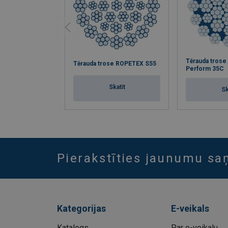
Tērauda tros
Tērauda trose ROPETEX S55
Perform 35C
Skatīt
Sk
Pierakstīties jaunumu s
Kategorijas
E-veikals
Katalogs
Par e-veikalu