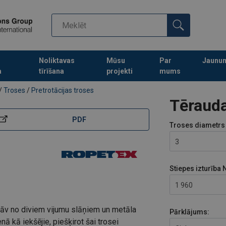
Noliktavas
Mūsu
Par
Jaunu
a
tīrīšana
projekti
mums
Turpināt meklēt preces
/
Troses
/
Pretrotācijas troses
Tēraud
PDF
Troses diametrs
3
Stiepes izturība
1 960
tāv no diviem vijumu slāņiem un metāla
Pārklājums:
enā kā iekšējie, piešķirot šai trosei