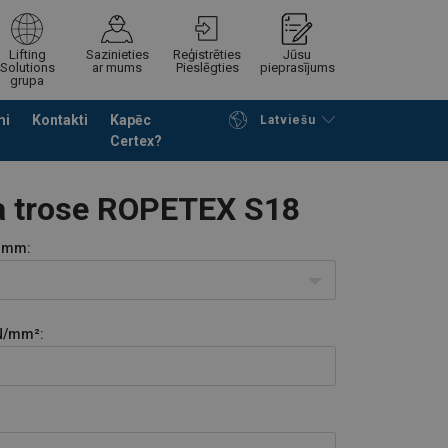
Lifting
Sazinieties
Reģistrēties
Jūsu
Solutions
ar mums
Pieslēgties
pieprasījums
grupa
mi
Kontakti
Kapēc
Latviešu
Certex?
Noformēt piedāvājuma pieprasījumu
a trose ROPETEX S18
mm:
N/mm²: