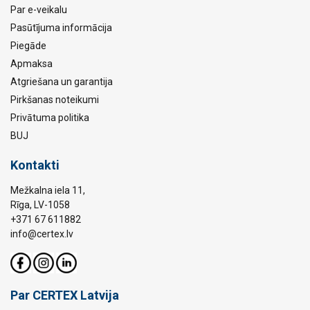
Par e-veikalu
Pasūtījuma informācija
Piegāde
Apmaksa
Atgriešana un garantija
Pirkšanas noteikumi
Privātuma politika
BUJ
Kontakti
Mežkalna iela 11,
Rīga, LV-1058
+371 67 611882
info@certex.lv
Par CERTEX Latvija