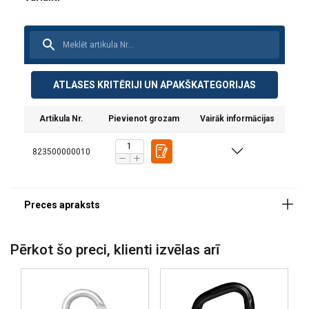
Materiāls:
Marķējums:
ATLASES KRITĒRIJI UN APAKŠKATEGORIJAS
Darba temperatūra :
Artikula Nr.
Pievienot grozam
Vairāk informācijas
Standarts:
Piezīme:
823500000010
"Darbs augstumā"
Pērkot šo preci, klienti izvēlas arī