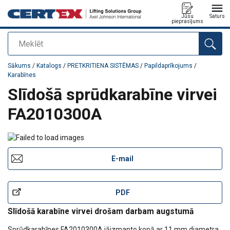
Jūsu
Saturs
pieprasījums
Meklēt
Pievienots jūsu pasūtījumam
Sākums
/
Katalogs
/
PRETKRITIENA SISTĒMAS
/
Papildaprīkojums
/
Karabīnes
Slīdošā sprūdkarabīne virvei
FA2010300A
E-mail
PDF
Slīdošā karabīne virvei drošam darbam augstumā
Sprūdkarabīnes
FA2010300A
jāizmanto kopā ar 11 mm diametra