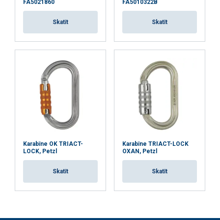
FA5021860
FA5010322B
Funkcionalitātes
Neklasificētie
Skatīt
Skatīt
PIEKRIST VISIEM
ATTEIKTIES NO VISIEM
RĀDĪT DETAĻAS
Karabīne OK TRIACT-
Karabīne TRIACT-LOCK
LOCK, Petzl
OXAN, Petzl
Skatīt
Skatīt