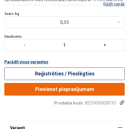
Rādīt vairāk
virvi (poliamīda statisko virvi). Komplektā tērauda karabīne
FA5010117. Trūkšanas spēks: > 15 kN
Svars
kg
Maksimālais lietotāju skaits:
1
0,35
Daudzums:
Parādīt visus variantus
Reģistrēties / Pieslēgties
Pievienot pieprasījumam
823500000010
Produkta kods: