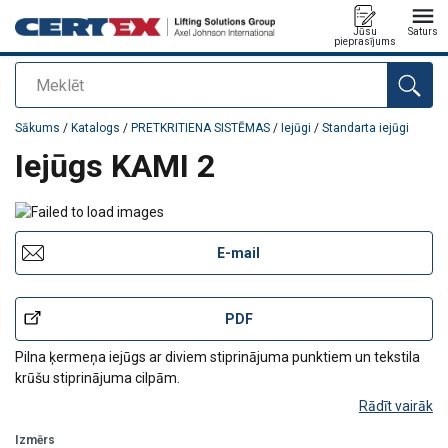
Jūsu
Saturs
pieprasījums
Meklēt
Pievienots jūsu pasūtījumam
Sākums
/
Katalogs
/
PRETKRITIENA SISTĒMAS
/
Iejūgi
/
Standarta iejūgi
Iejūgs KAMI 2
E-mail
PDF
Pilna ķermeņa iejūgs ar diviem stiprinājuma punktiem un tekstila
krūšu stiprinājuma cilpām.
Rādīt vairāk
Izmērs