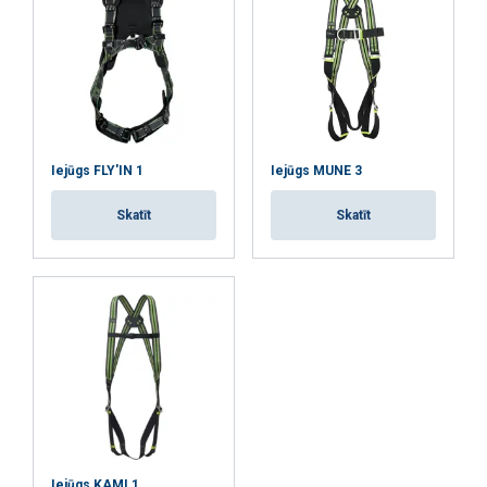
nepieciešamie
Funkcionalitātes
Neklasificētie
Iejūgs FLY'IN 1
Iejūgs MUNE 3
PIEKRIST VISIEM
Skatīt
Skatīt
ATTEIKTIES NO VISIEM
RĀDĪT DETAĻAS
Iejūgs KAMI 1