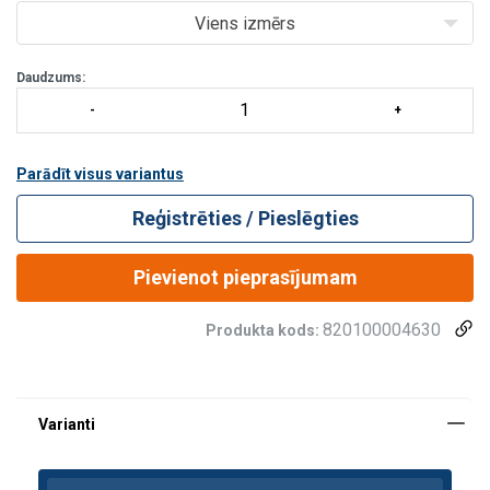
Regulējamās augšstilbu siksnas un bīdām/div>
Viens izmērs
Daudzums:
Parādīt visus variantus
Reģistrēties / Pieslēgties
Pievienot pieprasījumam
820100004630
Produkta kods: