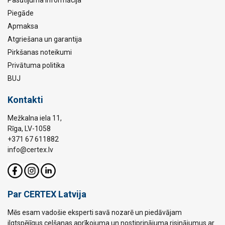
Piegāde
Apmaksa
Atgriešana un garantija
Pirkšanas noteikumi
Privātuma politika
BUJ
Kontakti
Mežkalna iela 11,
Rīga, LV-1058
+371 67 611882
info@certex.lv
Par CERTEX Latvija
Mēs esam vadošie eksperti savā nozarē un piedāvājam
ilgtspējīgus celšanas aprīkojuma un nostiprinājuma risinājumus ar