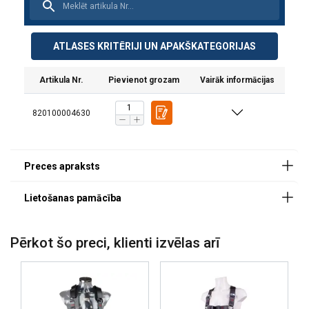
Regulējamās augšstilbu siksnas un bīdāmās krūšu
siksnas ļauj labāk pielāgot iejūgu.
Plecu un augšstilbu siksnas ir atšķirīgās krāsās, kas
ATLASES KRITĒRIJI UN APAKŠKATEGORIJAS
palīdz lietotājam tās ātri identificēt.
Artikula Nr.
Pievienot grozam
Vairāk informācijas
820100004630
Materiāls:
Marķējums:
Standarts:
Pērkot šo preci, klienti izvēlas arī