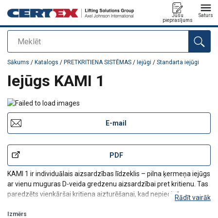
Jūsu
Saturs
pieprasījums
Meklēt
Pievienots jūsu pasūtījumam
Sākums
/
Katalogs
/
PRETKRITIENA SISTĒMAS
/
Iejūgi
/
Standarta iejūgi
Iejūgs KAMI 1
E-mail
PDF
KAMI 1 ir individuālais aizsardzības līdzeklis – pilna ķermeņa iejūgs
ar vienu muguras D-veida gredzenu aizsardzībai pret kritienu. Tas
paredzēts vienkāršai kritiena aizturēšanai, kad nepieciešams
Rādīt vairāk
universāla izmēra iejūgs.
Produkta priekšrocības:
Izmērs