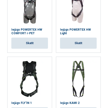
Lietošanas pamācība
Iejūgs POWERTEX HW
Iejūgs POWERTEX HW
COMFORT r-PET
Light
KratosSafety-Harness-Kami1-User-Manual-ML-
BKLKT01-17.pdf
Skatīt
Skatīt
Iejūgs FLY'IN 1
Iejūgs KAMI 2