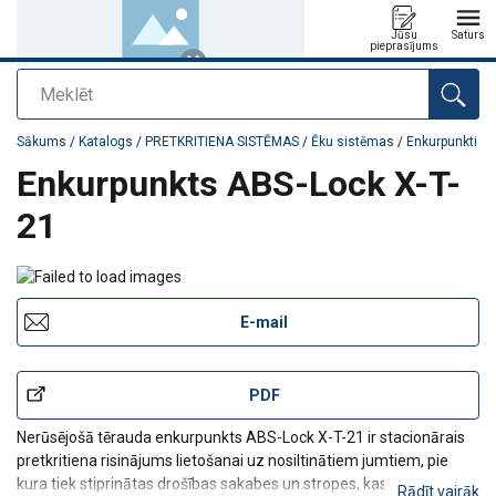
Jūsu
Saturs
pieprasījums
Meklēt
Pievienots jūsu pasūtījumam
Sākums
/
Katalogs
/
PRETKRITIENA SISTĒMAS
/
Ēku sistēmas
/
Enkurpunkti
Enkurpunkts ABS-Lock X-T-
21
E-mail
PDF
Nerūsējošā tērauda enkurpunkts ABS-Lock X-T-21 ir stacionārais
pretkritiena risinājums lietošanai uz nosiltinātiem jumtiem, pie
kura tiek stiprinātas drošības sakabes un stropes, kas
Rādīt vairāk