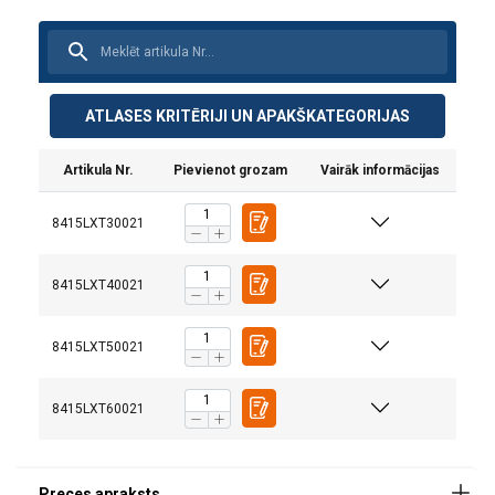
ATLASES KRITĒRIJI UN APAKŠKATEGORIJAS
Artikula Nr.
Pievienot grozam
Vairāk informācijas
8415LXT30021
8415LXT40021
8415LXT50021
Materiāls:
Marķējums:
8415LXT60021
Standarts:
Piezīme: