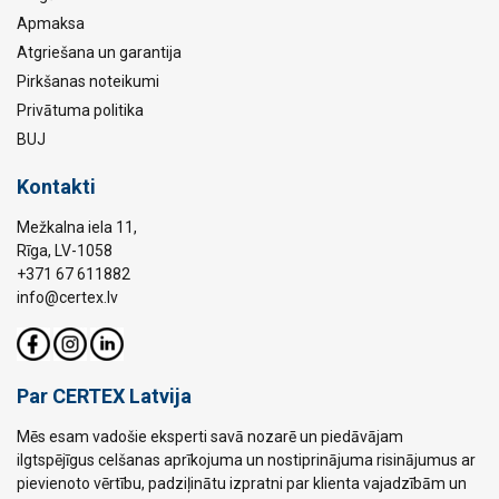
Apmaksa
Atgriešana un garantija
Pirkšanas noteikumi
Privātuma politika
BUJ
Kontakti
Mežkalna iela 11,
Rīga, LV-1058
+371 67 611882
info@certex.lv
Par CERTEX Latvija
Mēs esam vadošie eksperti savā nozarē un piedāvājam
ilgtspējīgus celšanas aprīkojuma un nostiprinājuma risinājumus ar
pievienoto vērtību, padziļinātu izpratni par klienta vajadzībām un