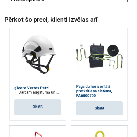
Pērkot šo preci, klienti izvēlas arī
"Darbs augstumā"
Pagaidu horizontālā
Ķivere Vertex Petzl
pretkritiena sistēma,
Darbam augstumā un uz zemes
FA6000700
Skatīt
Skatīt