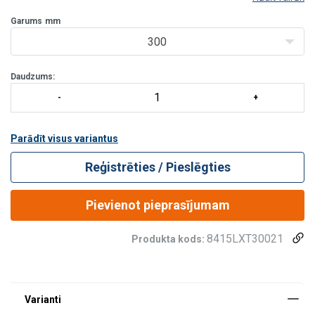
savienojumā ar individuālajiem aizsardzības līdzekļiem (iejūgiem)
paredzēti kritiena novēršanai.
Garums
mm
300
Daudzums:
Parādīt visus variantus
Reģistrēties / Pieslēgties
Pievienot pieprasījumam
8415LXT30021
Produkta kods: