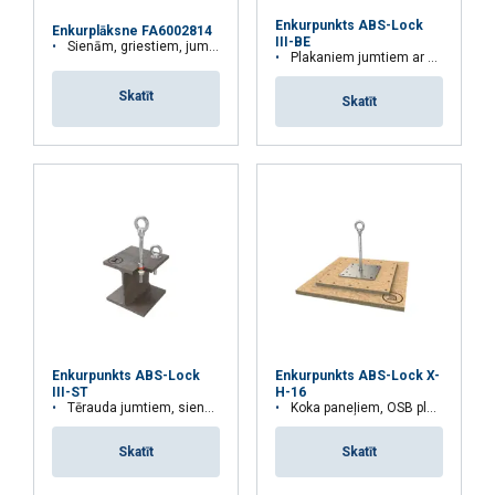
Enkurpunkts ABS-Lock
Enkurplāksne FA6002814
III-BE
Sienām, griestiem, jumtiem
Plakaniem jumtiem ar betona virsmu
Skatīt
PIEKRIST VISIEM
Skatīt
ATTEIKTIES NO VISIEM
RĀDĪT DETAĻAS
Enkurpunkts ABS-Lock
Enkurpunkts ABS-Lock X-
III-ST
H-16
Tērauda jumtiem, sienām, fasādēm
Koka paneļiem, OSB plāksnēm
Skatīt
Skatīt